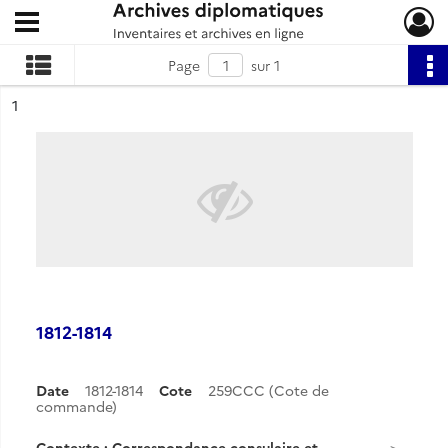
Ouvrir le menu déroulant
Archives diplomatiques
Page
sur 1
ésultat n°
1
1812-1814
Date
1812-1814
Cote
259CCC (Cote de
commande)
Contexte : Correspondance consulaire et