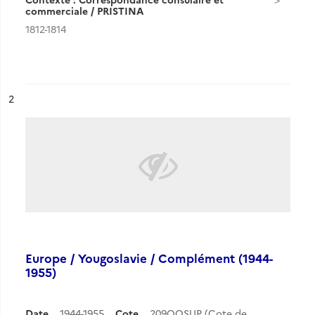
commerciale / PRISTINA
1812-1814
ésultat n°
2
Europe / Yougoslavie / Complément (1944-
1955)
Date
1944-1955
Cote
209QOSUP (Cote de