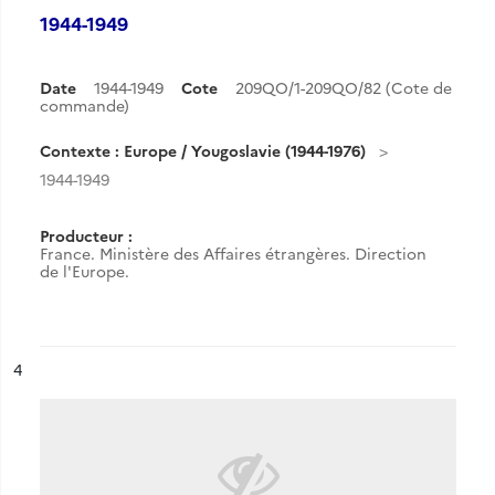
1944-1949
Date
1944-1949
Cote
209QO/1-209QO/82 (Cote de
commande)
Contexte : Europe / Yougoslavie (1944-1976)
1944-1949
Producteur :
France. Ministère des Affaires étrangères. Direction
de l'Europe.
ésultat n°
4