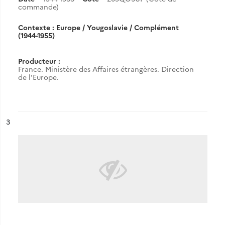
commande)
Contexte : Europe / Yougoslavie / Complément
(1944-1955)
Producteur :
France. Ministère des Affaires étrangères. Direction
de l'Europe.
ésultat n°
3