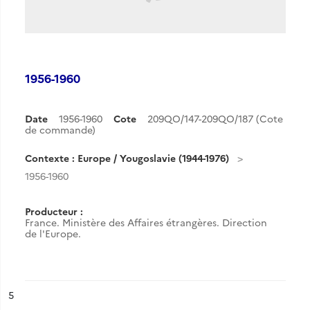
1956-1960
Date
1956-1960
Cote
209QO/147-209QO/187 (Cote
de commande)
Contexte : Europe / Yougoslavie (1944-1976)
1956-1960
Producteur :
France. Ministère des Affaires étrangères. Direction
de l'Europe.
ésultat n°
5