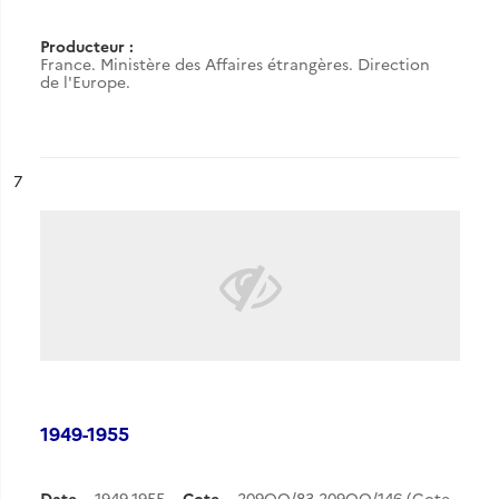
Producteur :
France. Ministère des Affaires étrangères. Direction
de l'Europe.
ésultat n°
7
1949-1955
Date
1949-1955
Cote
209QO/83-209QO/146 (Cote