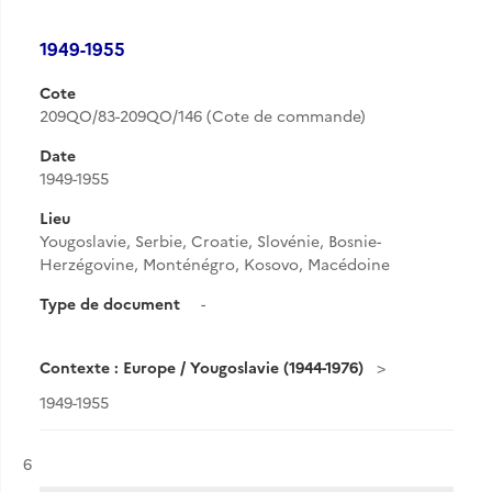
1949-1955
Cote
209QO/83-209QO/146 (Cote de commande)
Date
1949-1955
Lieu
Yougoslavie, Serbie, Croatie, Slovénie, Bosnie-
Herzégovine, Monténégro, Kosovo, Macédoine
Type de document
-
Contexte : Europe / Yougoslavie (1944-1976)
1949-1955
Résultat n°
6