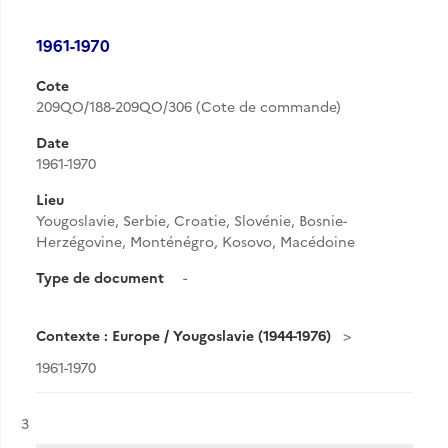
1961-1970
Cote
209QO/188-209QO/306 (Cote de commande)
Date
1961-1970
Lieu
Yougoslavie, Serbie, Croatie, Slovénie, Bosnie-
Herzégovine, Monténégro, Kosovo, Macédoine
Type de document
-
Contexte : Europe / Yougoslavie (1944-1976)
1961-1970
Résultat n°
3