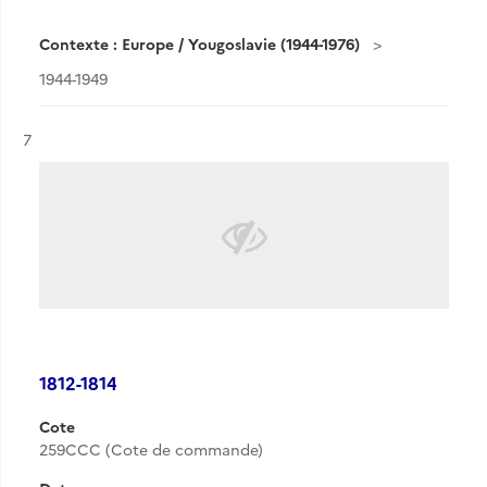
Contexte : Europe / Yougoslavie (1944-1976)
1944-1949
Résultat n°
7
1812-1814
Cote
259CCC (Cote de commande)