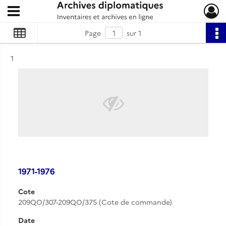
Ouvrir le menu déroulant
Archives diplomatiques
Page
sur 1
Résultat n°
1
1971-1976
Cote
209QO/307-209QO/375 (Cote de commande)
Date