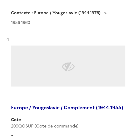
Contexte : Europe / Yougoslavie (1944-1976)
1956-1960
Résultat n°
4
Europe / Yougoslavie / Complément (1944-1955)
Cote
209QOSUP (Cote de commande)