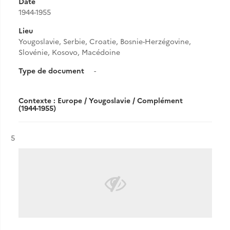
Date
1944-1955
Lieu
Yougoslavie, Serbie, Croatie, Bosnie-Herzégovine,
Slovénie, Kosovo, Macédoine
Type de document
-
Contexte : Europe / Yougoslavie / Complément
(1944-1955)
Résultat n°
5