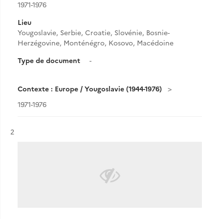
1971-1976
Lieu
Yougoslavie, Serbie, Croatie, Slovénie, Bosnie-
Herzégovine, Monténégro, Kosovo, Macédoine
Type de document
-
Contexte : Europe / Yougoslavie (1944-1976)
1971-1976
Résultat n°
2