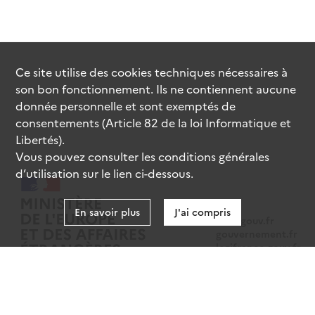
Ce site utilise des
cookies
techniques nécessaires à
son bon fonctionnement. Ils ne contiennent aucune
donnée personnelle et sont exemptés de
consentements (Article 82 de la loi Informatique et
Libertés).
Vous pouvez consulter les conditions générales
d’utilisation sur le lien ci-dessous.
En savoir plus
J'ai compris
data.gouv.fr
gouvernement.fr
legifrance.gouv.fr
service-public.fr