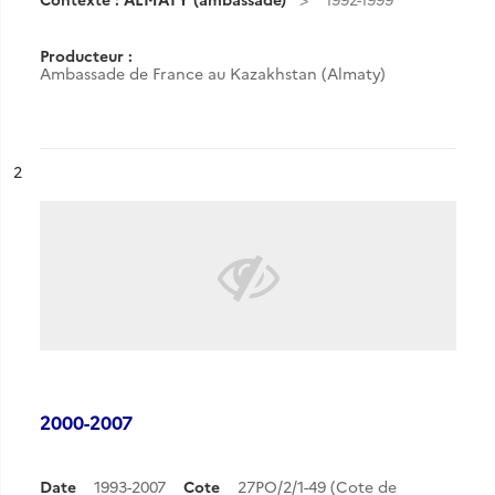
Producteur :
Ambassade de France au Kazakhstan (Almaty)
ésultat n°
2
2000-2007
Date
1993-2007
Cote
27PO/2/1-49 (Cote de