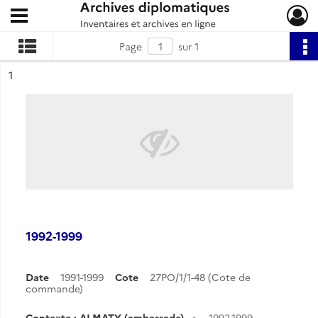
Ouvrir le menu déroulant
Archives diplomatiques
Page
sur 1
ésultat n°
1
1992-1999
Date
1991-1999
Cote
27PO/1/1-48 (Cote de
commande)
Contexte : ALMATY (ambassade)
1992-1999