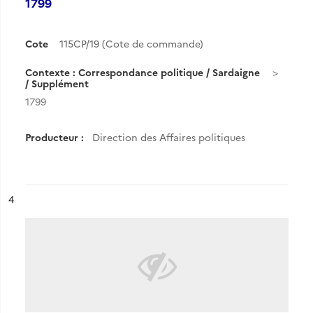
1799
Cote
115CP/19 (Cote de commande)
Contexte : Correspondance politique / Sardaigne
/ Supplément
1799
Producteur :
Direction des Affaires politiques
ésultat n°
4