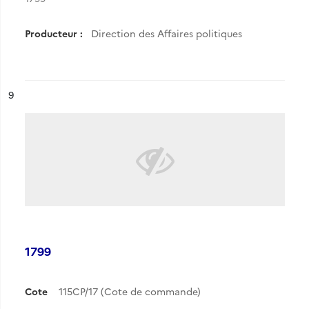
Producteur :
Direction des Affaires politiques
ésultat n°
9
1799
Cote
115CP/17 (Cote de commande)