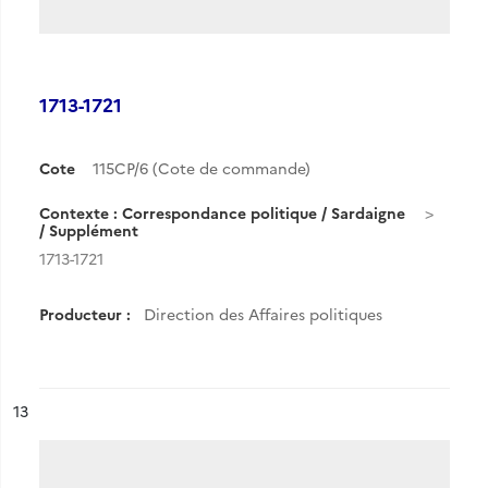
1713-1721
Cote
115CP/6 (Cote de commande)
Contexte : Correspondance politique / Sardaigne
/ Supplément
1713-1721
Producteur :
Direction des Affaires politiques
ésultat n°
13