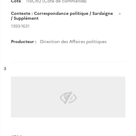
Cote
115CP/2 (Cote de commande)
Contexte : Correspondance politique / Sardaigne
/ Supplément
1393-1631
Producteur :
Direction des Affaires politiques
ésultat n°
3