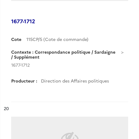
1677-1712
Cote
115CP/5 (Cote de commande)
Contexte : Correspondance politique / Sardaigne
/ Supplément
1677-1712
Producteur :
Direction des Affaires politiques
ésultat n°
20