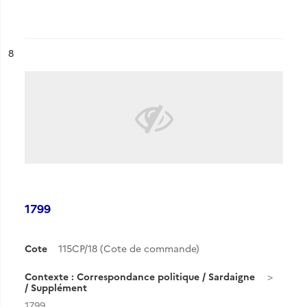
ésultat n°
8
1799
Cote
115CP/18 (Cote de commande)
Contexte : Correspondance politique / Sardaigne
/ Supplément
1799