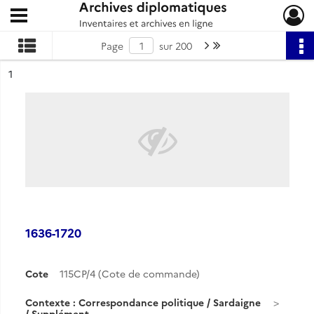
Ouvrir le menu déroulant
Archives diplomatiques
Page suivante : 1/200
Dernière page
Page
sur 200
ésultat n°
1
1636-1720
Cote
115CP/4 (Cote de commande)
Contexte : Correspondance politique / Sardaigne
/ Supplément