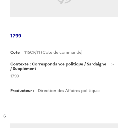
1799
Cote
115CP/11 (Cote de commande)
Contexte : Correspondance politique / Sardaigne
/ Supplément
1799
Producteur :
Direction des Affaires politiques
ésultat n°
6