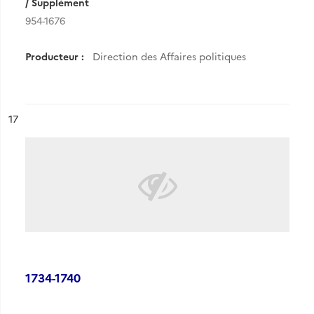
/ Supplément
954-1676
Producteur :
Direction des Affaires politiques
ésultat n°
17
1734-1740