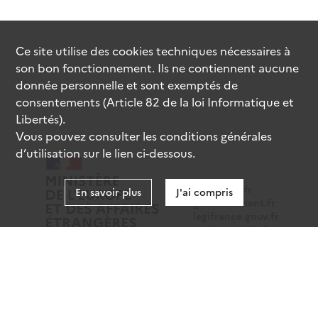
Ce site utilise des
cookies
techniques nécessaires à
son bon fonctionnement. Ils ne contiennent aucune
donnée personnelle et sont exemptés de
consentements (Article 82 de la loi Informatique et
Libertés).
Vous pouvez consulter les conditions générales
d’utilisation sur le lien ci-dessous.
data.gouv.fr
En savoir plus
J'ai compris
gouvernement.fr
legifrance.gouv.fr
service-public.fr
Mentions légales
Données personnelles
CGU
Gestion des cookies