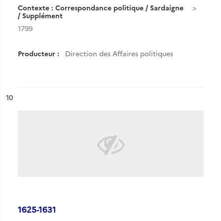
Contexte : Correspondance politique / Sardaigne
/ Supplément
1799
Producteur :
Direction des Affaires politiques
ésultat n°
10
1625-1631