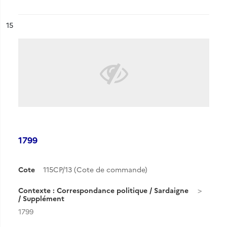
ésultat n°
15
1799
Cote
115CP/13 (Cote de commande)
Contexte : Correspondance politique / Sardaigne
/ Supplément
1799