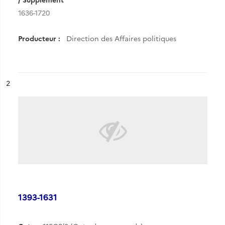
1636-1720
Producteur :
Direction des Affaires politiques
ésultat n°
2
1393-1631