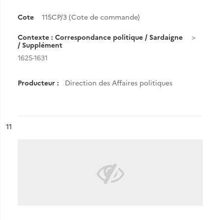
Cote
115CP/3 (Cote de commande)
Contexte : Correspondance politique / Sardaigne
/ Supplément
1625-1631
Producteur :
Direction des Affaires politiques
ésultat n°
11