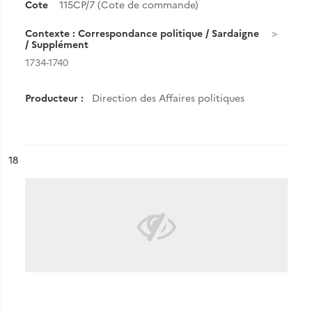
Cote
115CP/7 (Cote de commande)
Contexte : Correspondance politique / Sardaigne
/ Supplément
1734-1740
Producteur :
Direction des Affaires politiques
ésultat n°
18