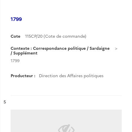
1799
Cote
115CP/20 (Cote de commande)
Contexte : Correspondance politique / Sardaigne
/ Supplément
1799
Producteur :
Direction des Affaires politiques
ésultat n°
5