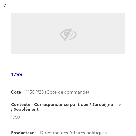
ésultat n°
7
1799
Cote
115CP/23 (Cote de commande)
Contexte : Correspondance politique / Sardaigne
/ Supplément
1799
Producteur :
Direction des Affaires politiques