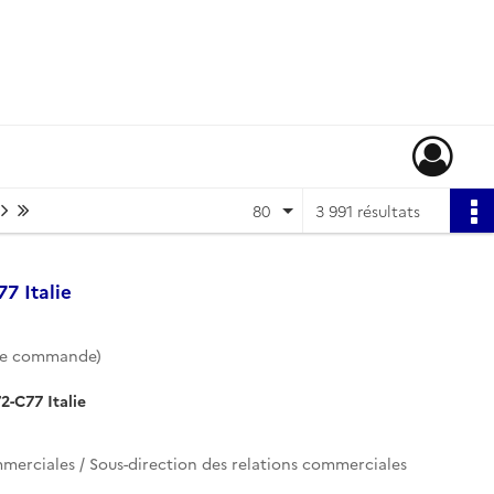
Page suivante : 1/50
Dernière page
80
3 991 résultats
7 Italie
de commande)
2-C77 Italie
mmerciales / Sous-direction des relations commerciales