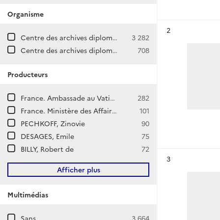
Organisme
Résultat n°
2
Centre des archives diplomatiques de La Courneuve
3 282
Centre des archives diplomatiques de Nantes
708
Producteurs
France. Ambassade au Vatican (Rome Saint-Siège)
282
France. Ministère des Affaires étrangères. Direction générale des Affaires politiques et de Sécurité. Direction d'Afrique et de l'Océan Indien.
101
PECHKOFF, Zinovie
90
DESAGES, Emile
75
BILLY, Robert de
72
Résultat n°
3
Afficher plus
Multimédias
Sans
3 664