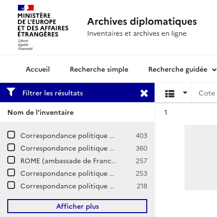
Recherche simple
Recherche guidée
Archives diplomatiques
Filtrer les résultats
Cote 
Résultat n°
Nom de l'inventaire
1
Correspondance politique et commerciale (CPCOM) / Z-Europe / Italie
403
Correspondance politique / Sardaigne
360
ROME (ambassade de France près le Saint-Siège) - fonds dit « Rome Saint-Siège »
257
Correspondance politique / Venise
253
Correspondance politique / Toscane
218
Afficher plus