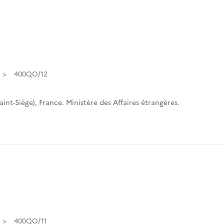
400QO/12
int-Siège)
,
France. Ministère des Affaires étrangères.
400QO/11