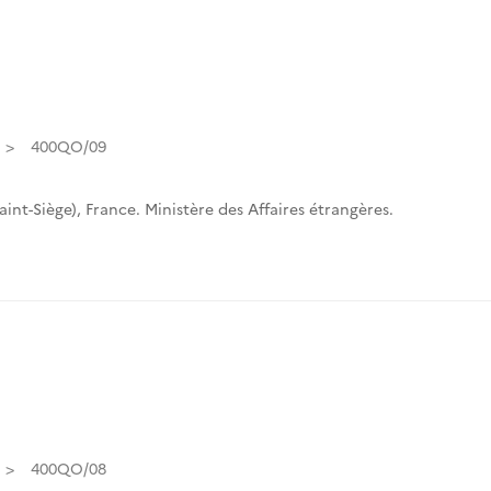
400QO/09
int-Siège)
,
France. Ministère des Affaires étrangères.
400QO/08