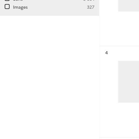
Images
327
Résultat n°
4