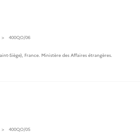
400QO/06
int-Siège)
,
France. Ministère des Affaires étrangères.
400QO/05