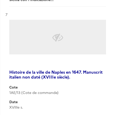
Résultat n°
7
Histoire de la ville de Naples en 1647. Manuscrit
italien non daté (XVIIIe siècle).
Cote
1AE/13 (Cote de commande)
Date
XVIIIe s.