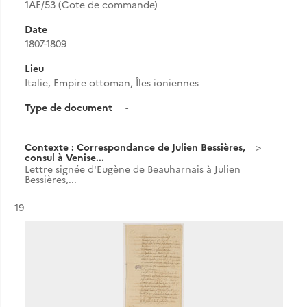
1AE/53 (Cote de commande)
Date
1807-1809
Lieu
Italie, Empire ottoman, Îles ioniennes
Type de document
-
Contexte : Correspondance de Julien Bessières,
consul à Venise...
Lettre signée d'Eugène de Beauharnais à Julien
Bessières,...
Résultat n°
19