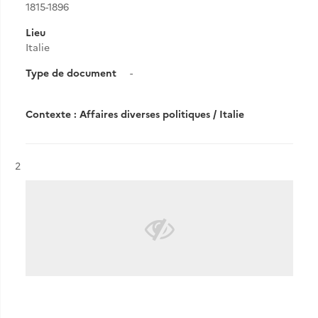
1815-1896
Lieu
Italie
Type de document
-
Contexte : Affaires diverses politiques / Italie
Résultat n°
2