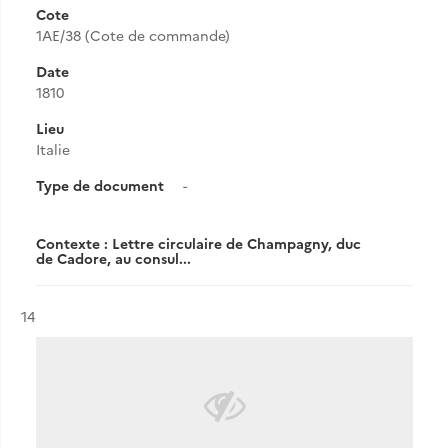
Cote
1AE/38 (Cote de commande)
Date
1810
Lieu
Italie
Type de document
-
Contexte : Lettre circulaire de Champagny, duc
de Cadore, au consul...
Résultat n°
14