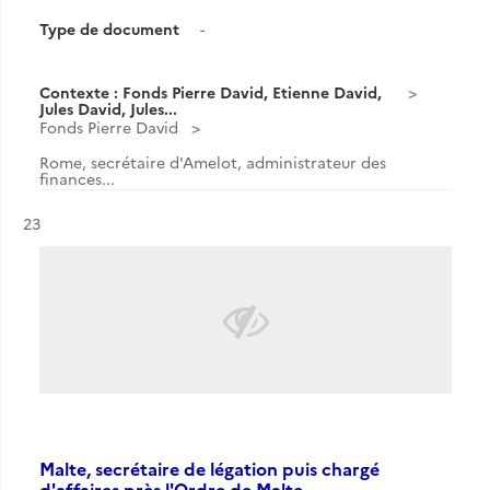
Type de document
-
Contexte : Fonds Pierre David, Etienne David,
Jules David, Jules...
Fonds Pierre David
Rome, secrétaire d'Amelot, administrateur des
finances...
Résultat n°
23
Malte, secrétaire de légation puis chargé
d'affaires près l'Ordre de Malte.