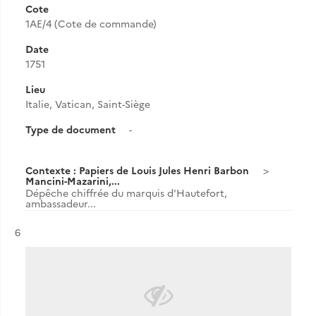
Cote
1AE/4 (Cote de commande)
Date
1751
Lieu
Italie, Vatican, Saint-Siège
Type de document
-
Contexte : Papiers de Louis Jules Henri Barbon
Mancini-Mazarini,...
Dépêche chiffrée du marquis d'Hautefort,
ambassadeur...
Résultat n°
6