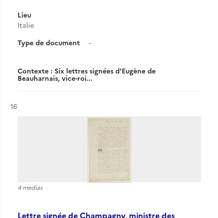
Lieu
Italie
Type de document
-
Contexte : Six lettres signées d'Eugène de
Beauharnais, vice-roi...
Résultat n°
16
4 medias
Lettre signée de Champagny, ministre des