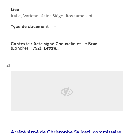
Lieu
Italie, Vatican, Saint-Siège, Royaume-Uni
Type de document
-
Contexte : Acte signé Chauvelin et Le Brun
(Londres, 1792). Lettre...
Résultat n°
21
Arrêté signé de Christophe Saliceti, commissaire