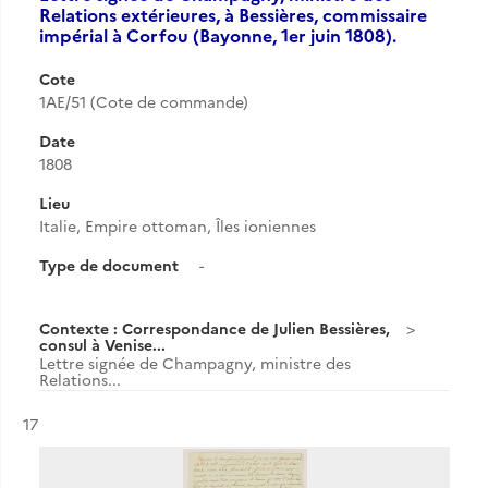
Relations extérieures, à Bessières, commissaire
impérial à Corfou (Bayonne, 1er juin 1808).
Cote
1AE/51 (Cote de commande)
Date
1808
Lieu
Italie, Empire ottoman, Îles ioniennes
Type de document
-
Contexte : Correspondance de Julien Bessières,
consul à Venise...
Lettre signée de Champagny, ministre des
Relations...
Résultat n°
17