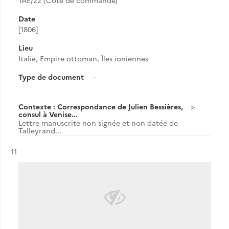
1AE/22 (Cote de commande)
Date
[1806]
Lieu
Italie, Empire ottoman, Îles ioniennes
Type de document
-
Contexte : Correspondance de Julien Bessières,
consul à Venise...
Lettre manuscrite non signée et non datée de
Talleyrand...
Résultat n°
11