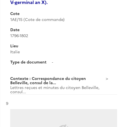
V-germinal an X).
Cote
1AE/15 (Cote de commande)
Date
1796-1802
Lieu
Italie
Type de document
-
Contexte : Correspondance du citoyen
Belleville, consul de la...
Lettres reçues et minutes du citoyen Belleville,
consul...
Résultat n°
9