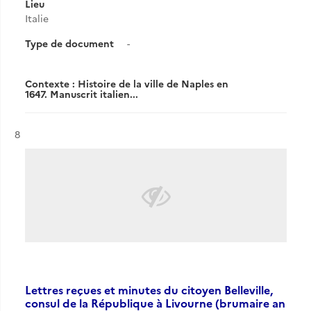
Lieu
Italie
Type de document
-
Contexte : Histoire de la ville de Naples en
1647. Manuscrit italien...
Résultat n°
8
Lettres reçues et minutes du citoyen Belleville,
consul de la République à Livourne (brumaire an