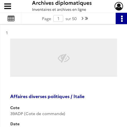
Ouvrir le menu déroulant
Archives diplomatiques
Page suivante : 1/50
Dernière page
Page
sur 50
Résultat n°
1
Affaires diverses politiques / Italie
Cote
39ADP (Cote de commande)
Date