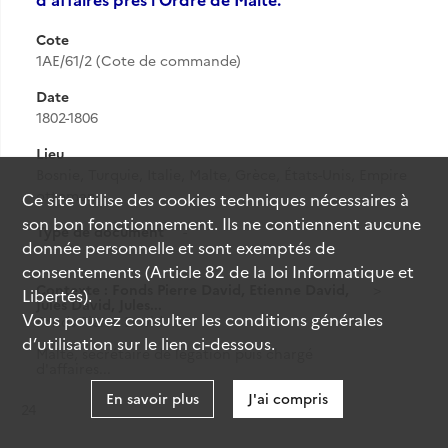
Cote
1AE/61/2 (Cote de commande)
Date
1802-1806
Lieu
Bosnie, Turquie, Italie, Malte, Grèce, États-Unis, Empire
ottoman
Ce site utilise des
cookies
techniques nécessaires à
son bon fonctionnement. Ils ne contiennent aucune
Type de document
-
donnée personnelle et sont exemptés de
consentements (Article 82 de la loi Informatique et
Contexte : Fonds Pierre David, Etienne David,
Libertés).
Jules David, Jules...
Vous pouvez consulter les conditions générales
Fonds Pierre David
d’utilisation sur le lien ci-dessous.
Malte, secrétaire de légation puis chargé
d'affaires...
En savoir plus
J'ai compris
Résultat n°
24