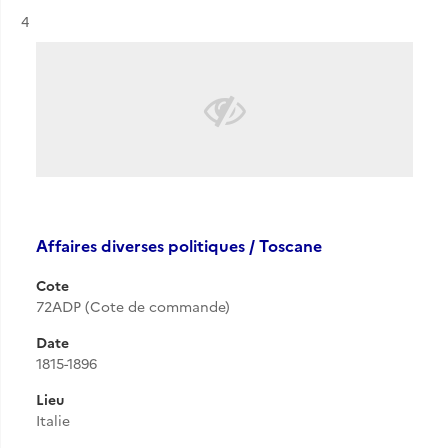
Résultat n°
4
Affaires diverses politiques / Toscane
Cote
72ADP (Cote de commande)
Date
1815-1896
Lieu
Italie