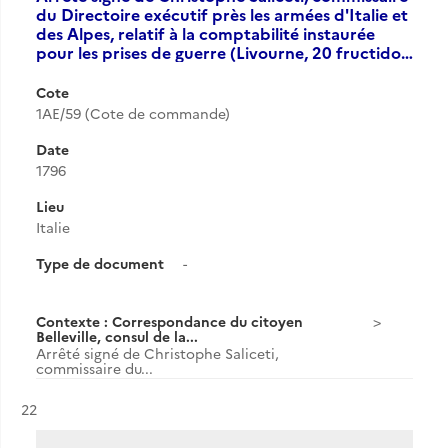
du Directoire exécutif près les armées d'Italie et
des Alpes, relatif à la comptabilité instaurée
pour les prises de guerre (Livourne, 20 fructido…
Cote
1AE/59 (Cote de commande)
Date
1796
Lieu
Italie
Type de document
-
Contexte : Correspondance du citoyen
Belleville, consul de la...
Arrêté signé de Christophe Saliceti,
commissaire du...
Résultat n°
22