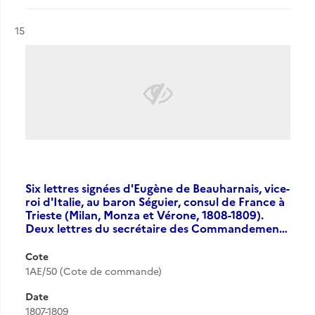
Résultat n°
15
Six lettres signées d'Eugène de Beauharnais, vice-
roi d'Italie, au baron Séguier, consul de France à
Trieste (Milan, Monza et Vérone, 1808-1809).
Deux lettres du secrétaire des Commandemen…
Cote
1AE/50 (Cote de commande)
Date
1807-1809