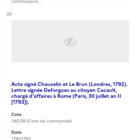
commissaire...
Résultat n°
20
Acte signé Chauvelin et Le Brun (Londres, 1792).
Lettre signée Deforgues au citoyen Cacault,
chargé d'affaires à Rome (Paris, 30 juillet an II
[1793]).
Cote
1AE/58 (Cote de commande)
Date
1792-1793