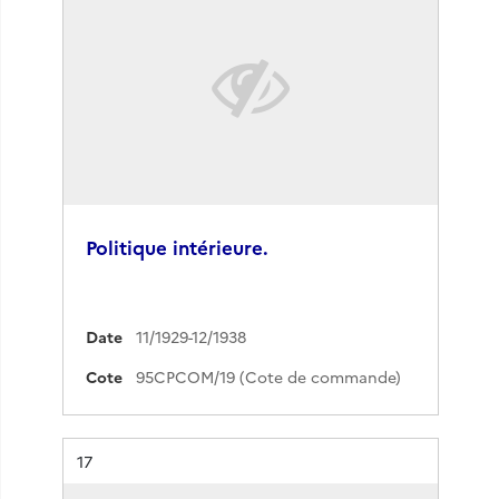
Politique intérieure.
Date
11/1929-12/1938
Cote
95CPCOM/19 (Cote de commande)
Résultat n°
17