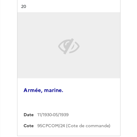
Résultat n°
20
Armée, marine.
Date
11/1930-05/1939
Cote
95CPCOM/24 (Cote de commande)