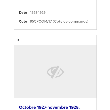
Date
1928-1929
Cote
95CPCOM/17 (Cote de commande)
Résultat n°
3
Octobre 1927-novembre 1928.