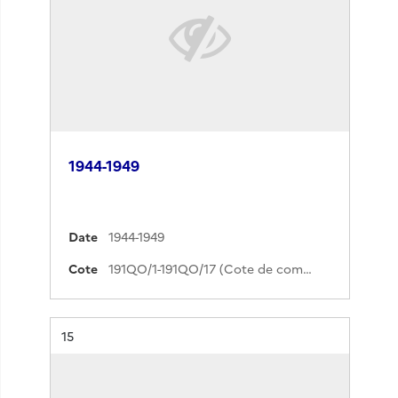
1944-1949
Date
1944-1949
Cote
191QO/1-191QO/17 (Cote de commande)
Résultat n°
15