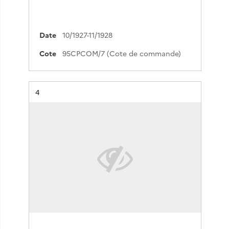
Date
10/1927-11/1928
Cote
95CPCOM/7 (Cote de commande)
Résultat n°
4