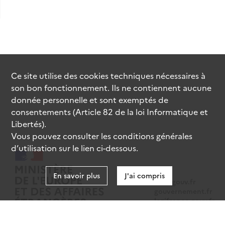
Ce site utilise des
cookies
techniques nécessaires à
son bon fonctionnement. Ils ne contiennent aucune
donnée personnelle et sont exemptés de
consentements (Article 82 de la loi Informatique et
Libertés).
Vous pouvez consulter les conditions générales
d’utilisation sur le lien ci-dessous.
En savoir plus
J'ai compris
data.gouv.fr
gouvernement.fr
legifrance.gouv.fr
service-public.fr