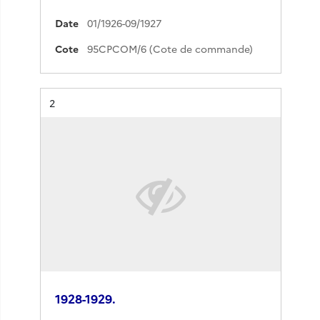
Date
01/1926-09/1927
Cote
95CPCOM/6 (Cote de commande)
Résultat n°
2
1928-1929.