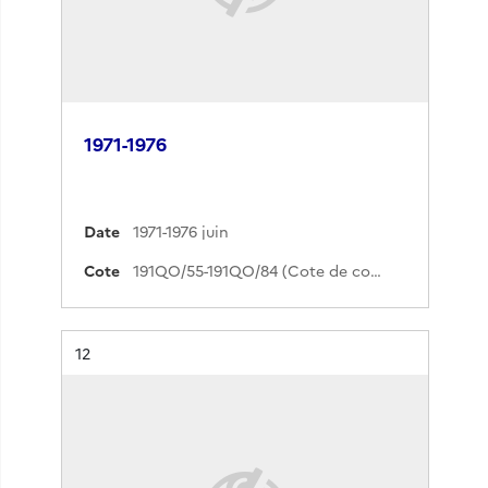
1971-1976
Date
1971-1976 juin
Cote
191QO/55-191QO/84 (Cote de commande)
Résultat n°
12