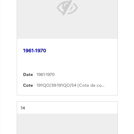
1961-1970
Date
1961-1970
Cote
191QO/39-191QO/54 (Cote de commande)
Résultat n°
14