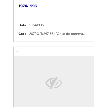
1974-1996
Date
1974-1996
Cote
207PO/1/247-381 (Cote de commande)
Résultat n°
6