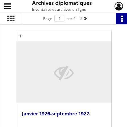
Ouvrir le menu déroulant
Archives diplomatiques
Page suivante : 1/4
Dernière page
Page
sur 4
Résultat n°
1
Janvier 1926-septembre 1927.