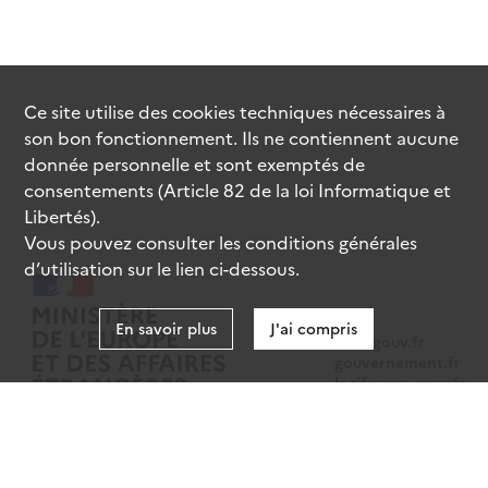
Ce site utilise des
cookies
techniques nécessaires à
son bon fonctionnement. Ils ne contiennent aucune
donnée personnelle et sont exemptés de
consentements (Article 82 de la loi Informatique et
Libertés).
Vous pouvez consulter les conditions générales
d’utilisation sur le lien ci-dessous.
En savoir plus
J'ai compris
data.gouv.fr
gouvernement.fr
legifrance.gouv.fr
service-public.fr