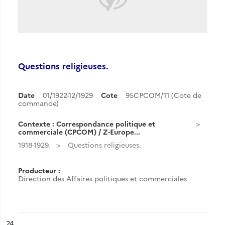
Questions religieuses.
Date
01/1922-12/1929
Cote
95CPCOM/11 (Cote de
commande)
Contexte : Correspondance politique et
commerciale (CPCOM) / Z-Europe...
1918-1929.
Questions religieuses.
Producteur :
Direction des Affaires politiques et commerciales
ésultat n°
24