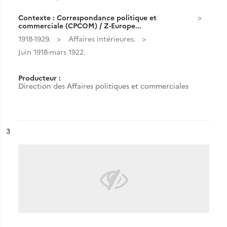
Contexte : Correspondance politique et
commerciale (CPCOM) / Z-Europe...
1918-1929.
Affaires intérieures.
Juin 1918-mars 1922.
Producteur :
Direction des Affaires politiques et commerciales
ésultat n°
3