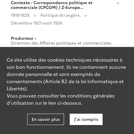
Contexte : Correspondance politique et
commerciale (CPCOM) / Z-Europe...
1918-1929.
Politique étrangère.
Décembre 1921-août 1924.
Producteur :
Direction des Affaires politiques et commerciales
Ce site utilise des
cookies
techniques nécessaires à
son bon fonctionnement. Ils ne contiennent aucune
ésultat n°
26
donnée personnelle et sont exemptés de
consentements (Article 82 de la loi Informatique et
Libertés).
Vous pouvez consulter les conditions générales
d’utilisation sur le lien ci-dessous.
En savoir plus
J'ai compris