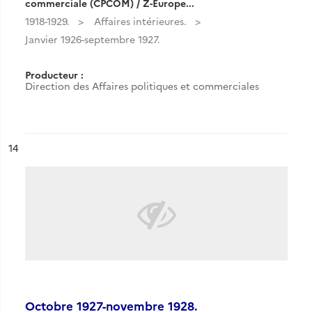
commerciale (CPCOM) / Z-Europe...
1918-1929.
Affaires intérieures.
Janvier 1926-septembre 1927.
Producteur :
Direction des Affaires politiques et commerciales
ésultat n°
14
Octobre 1927-novembre 1928.