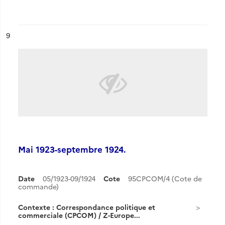
ésultat n°
9
Mai 1923-septembre 1924.
Date
05/1923-09/1924
Cote
95CPCOM/4 (Cote de
commande)
Contexte : Correspondance politique et
commerciale (CPCOM) / Z-Europe...