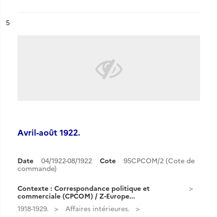
ésultat n°
5
Avril-août 1922.
Date
04/1922-08/1922
Cote
95CPCOM/2 (Cote de
commande)
Contexte : Correspondance politique et
commerciale (CPCOM) / Z-Europe...
1918-1929.
Affaires intérieures.