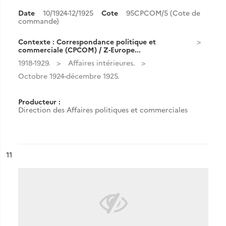
Date
10/1924-12/1925
Cote
95CPCOM/5 (Cote de
commande)
Contexte : Correspondance politique et
commerciale (CPCOM) / Z-Europe...
1918-1929.
Affaires intérieures.
Octobre 1924-décembre 1925.
Producteur :
Direction des Affaires politiques et commerciales
ésultat n°
11