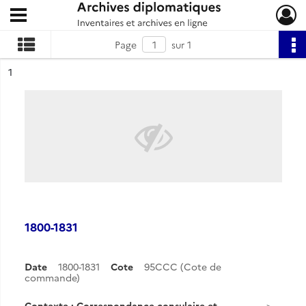
Ouvrir le menu déroulant
Archives diplomatiques
Page
sur 1
ésultat n°
1
1800-1831
Date
1800-1831
Cote
95CCC (Cote de
commande)
Contexte : Correspondance consulaire et