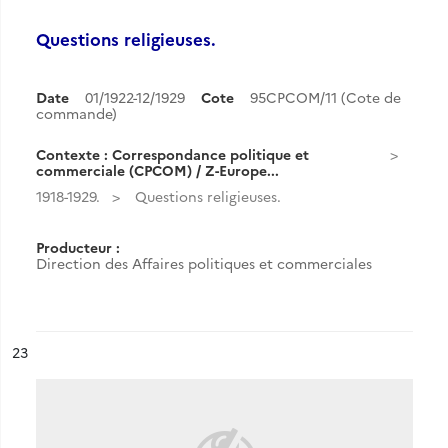
Questions religieuses.
Date
01/1922-12/1929
Cote
95CPCOM/11 (Cote de
commande)
Contexte : Correspondance politique et
commerciale (CPCOM) / Z-Europe...
1918-1929.
Questions religieuses.
Producteur :
Direction des Affaires politiques et commerciales
ésultat n°
23