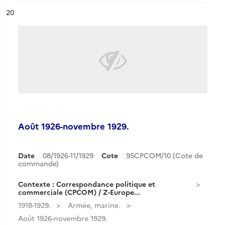
ésultat n°
20
Août 1926-novembre 1929.
Date
08/1926-11/1929
Cote
95CPCOM/10 (Cote de
commande)
Contexte : Correspondance politique et
commerciale (CPCOM) / Z-Europe...
1918-1929.
Armée, marine.
Août 1926-novembre 1929.