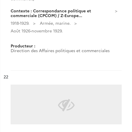
Contexte : Correspondance politique et
commerciale (CPCOM) / Z-Europe...
1918-1929.
Armée, marine.
Août 1926-novembre 1929.
Producteur :
Direction des Affaires politiques et commerciales
ésultat n°
22