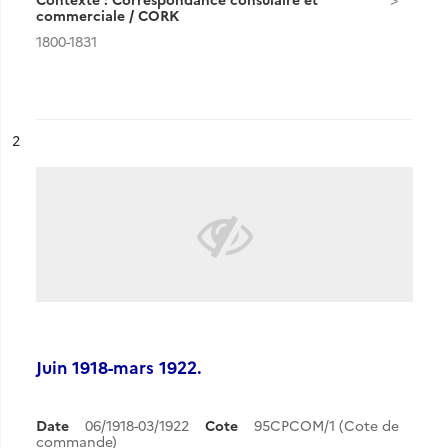
commerciale / CORK
1800-1831
ésultat n°
2
Juin 1918-mars 1922.
Date
06/1918-03/1922
Cote
95CPCOM/1 (Cote de
commande)