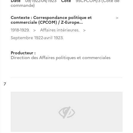
Date
09/1922-04/1923
Cote
95CPCOM/3 (Cote de
commande)
Contexte : Correspondance politique et
commerciale (CPCOM) / Z-Europe...
1918-1929.
Affaires intérieures.
Septembre 1922-avril 1923.
Producteur :
Direction des Affaires politiques et commerciales
ésultat n°
7