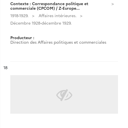
Contexte : Correspondance politique et
commerciale (CPCOM) / Z-Europe...
1918-1929.
Affaires intérieures.
Décembre 1928-décembre 1929.
Producteur :
Direction des Affaires politiques et commerciales
ésultat n°
18