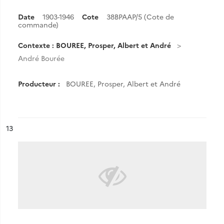
Date
1903-1946
Cote
38BPAAP/5 (Cote de
commande)
Contexte : BOUREE, Prosper, Albert et André
André Bourée
Producteur :
BOUREE, Prosper, Albert et André
ésultat n°
13