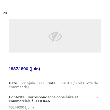
ésultat n°
20
1887-1890 (juin)
Date
1887-juin 1890
Cote
334CCC/3 bis (Cote de
commande)
Contexte : Correspondance consulaire et
commerciale / TEHERAN
1887-1890 (juin)