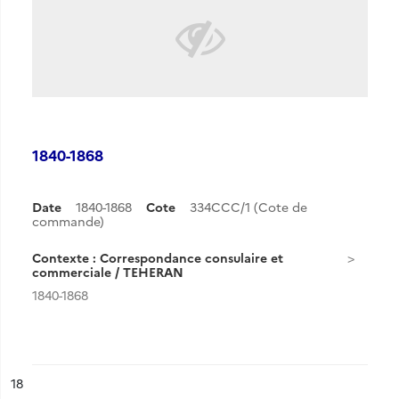
1840-1868
Date
1840-1868
Cote
334CCC/1 (Cote de
commande)
Contexte : Correspondance consulaire et
commerciale / TEHERAN
1840-1868
ésultat n°
18