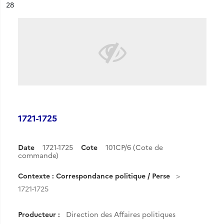
ésultat n°
28
1721-1725
Date
1721-1725
Cote
101CP/6 (Cote de
commande)
Contexte : Correspondance politique / Perse
1721-1725
Producteur :
Direction des Affaires politiques