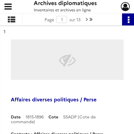
Ouvrir le menu déroulant
Archives diplomatiques
Page suivante : 1/13
Dernière page
Page
sur 13
ésultat n°
1
Affaires diverses politiques / Perse
Date
1815-1896
Cote
55ADP (Cote de
commande)
Contexte : Affaires diverses politiques / Perse