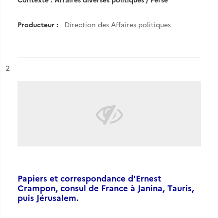
Producteur :
Direction des Affaires politiques
ésultat n°
2
Papiers et correspondance d'Ernest
Crampon, consul de France à Janina, Tauris,
puis Jérusalem.