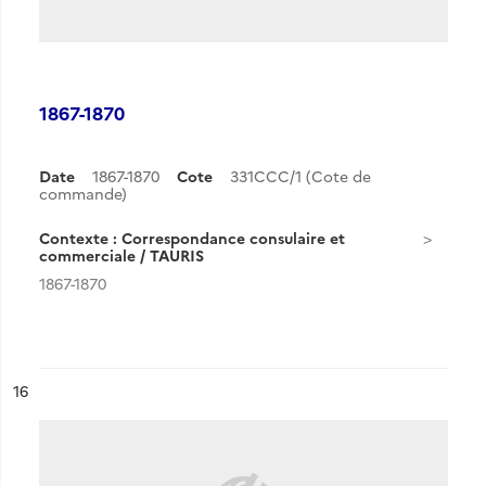
1867-1870
Date
1867-1870
Cote
331CCC/1 (Cote de
commande)
Contexte : Correspondance consulaire et
commerciale / TAURIS
1867-1870
ésultat n°
16