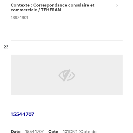
Contexte : Correspondance consulaire et
commerciale / TEHERAN
1897-1901
ésultat n°
23
1554-1707
Date
1554-1707
Cote
101CP/1 (Cote de