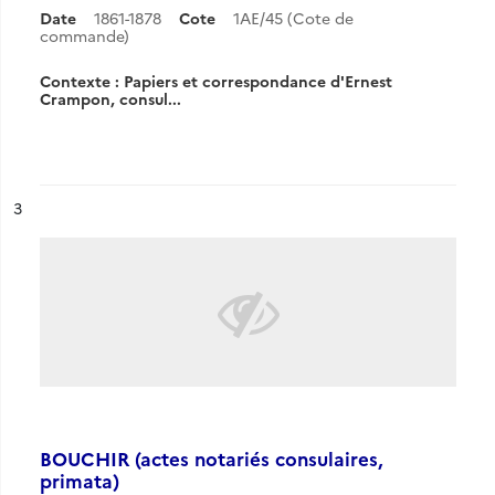
Date
1861-1878
Cote
1AE/45 (Cote de
commande)
Contexte : Papiers et correspondance d'Ernest
Crampon, consul...
ésultat n°
3
BOUCHIR (actes notariés consulaires,
primata)