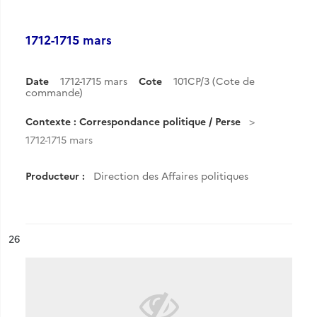
1712-1715 mars
Date
1712-1715 mars
Cote
101CP/3 (Cote de
commande)
Contexte : Correspondance politique / Perse
1712-1715 mars
Producteur :
Direction des Affaires politiques
ésultat n°
26