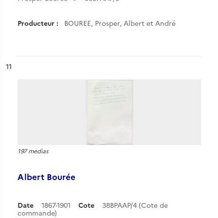
Producteur :
BOUREE, Prosper, Albert et André
ésultat n°
11
197 medias
Albert Bourée
Date
1867-1901
Cote
38BPAAP/4 (Cote de
commande)