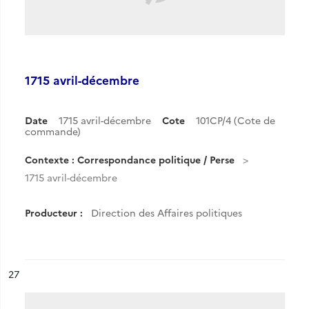
1715 avril-décembre
Date
1715 avril-décembre
Cote
101CP/4 (Cote de
commande)
Contexte : Correspondance politique / Perse
1715 avril-décembre
Producteur :
Direction des Affaires politiques
ésultat n°
27