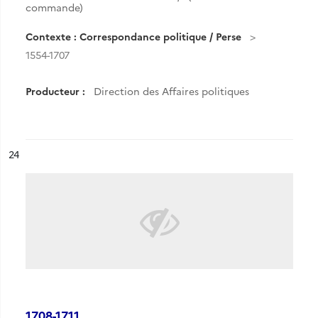
commande)
Contexte : Correspondance politique / Perse
1554-1707
Producteur :
Direction des Affaires politiques
ésultat n°
24
1708-1711