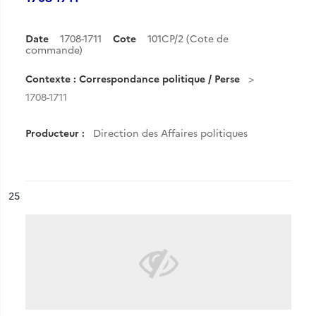
Date
1708-1711
Cote
101CP/2 (Cote de
commande)
Contexte : Correspondance politique / Perse
1708-1711
Producteur :
Direction des Affaires politiques
ésultat n°
25