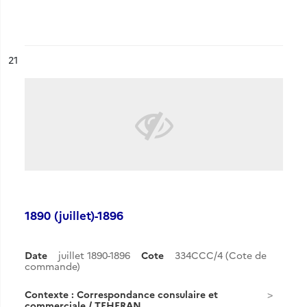
ésultat n°
21
1890 (juillet)-1896
Date
juillet 1890-1896
Cote
334CCC/4 (Cote de
commande)
Contexte : Correspondance consulaire et
commerciale / TEHERAN