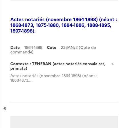
Actes notariés (novembre 1864-1898) (néant :
1868-1873, 1875-1880, 1884-1886, 1888-1895,
1897-1898).
Date
1864-1898
Cote
238AN/2 (Cote de
commande)
Contexte : TEHERAN (actes notariés consulaires,
primata)
Actes notariés (novembre 1864-1898) (néant :
1868-1873,...
ésultat n°
6