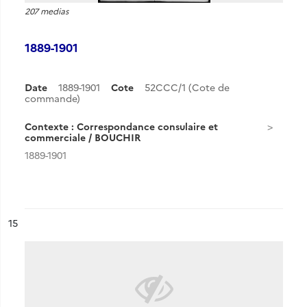
207 medias
1889-1901
Date
1889-1901
Cote
52CCC/1 (Cote de
commande)
Contexte : Correspondance consulaire et
commerciale / BOUCHIR
1889-1901
ésultat n°
15