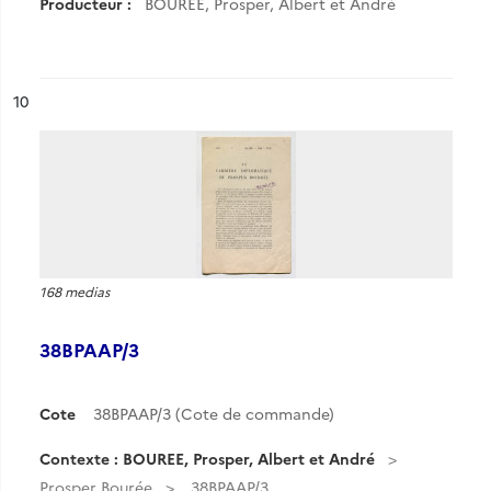
Producteur :
BOUREE, Prosper, Albert et André
ésultat n°
10
168 medias
38BPAAP/3
Cote
38BPAAP/3 (Cote de commande)
Contexte : BOUREE, Prosper, Albert et André
Prosper Bourée
38BPAAP/3