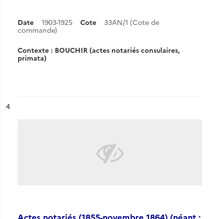
Date
1903-1925
Cote
33AN/1 (Cote de
commande)
Contexte : BOUCHIR (actes notariés consulaires,
primata)
ésultat n°
4
Actes notariés (1855-novembre 1864) (néant :