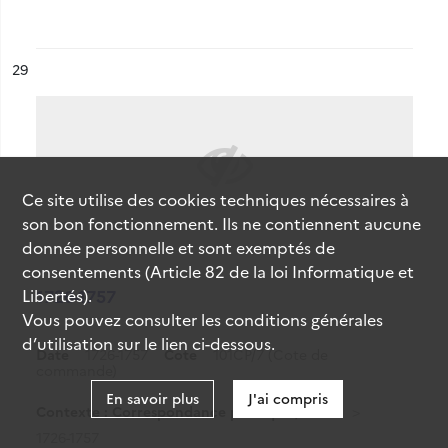
ésultat n°
29
Ce site utilise des
cookies
techniques nécessaires à
son bon fonctionnement. Ils ne contiennent aucune
donnée personnelle et sont exemptés de
consentements (Article 82 de la loi Informatique et
Libertés).
1726-1757
Vous pouvez consulter les conditions générales
d’utilisation sur le lien ci-dessous.
Date
1726-1757
Cote
101CP/7 (Cote de
commande)
En savoir plus
J'ai compris
Contexte : Correspondance politique / Perse
1726-1757