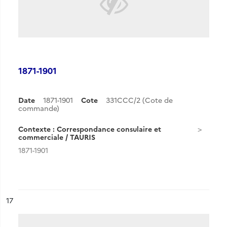
1871-1901
Date
1871-1901
Cote
331CCC/2 (Cote de
commande)
Contexte : Correspondance consulaire et
commerciale / TAURIS
1871-1901
ésultat n°
17