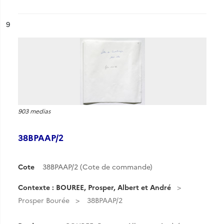
ésultat n°
9
903 medias
38BPAAP/2
Cote
38BPAAP/2 (Cote de commande)
Contexte : BOUREE, Prosper, Albert et André
Prosper Bourée
38BPAAP/2