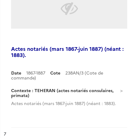
Actes notariés (mars 1867-juin 1887) (néant :
1883).
Date
1867-1887
Cote
238AN/3 (Cote de
commande)
Contexte : TEHERAN (actes notariés consulaires,
primata)
Actes notariés (mars 1867-juin 1887) (néant : 1883).
ésultat n°
7