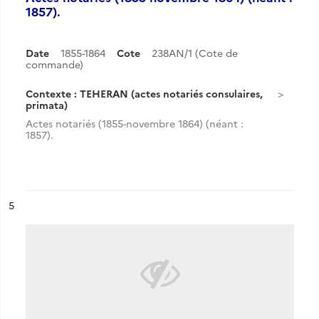
1857).
Date
1855-1864
Cote
238AN/1 (Cote de
commande)
Contexte : TEHERAN (actes notariés consulaires,
primata)
Actes notariés (1855-novembre 1864) (néant :
1857).
ésultat n°
5