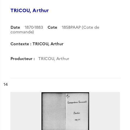
TRICOU, Arthur
Date
1870-1883
Cote
185BPAAP (Cote de
commande)
Contexte : TRICOU, Arthur
Producteur :
TRICOU, Arthur
ésultat n°
14