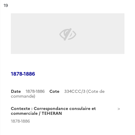
ésultat n°
19
1878-1886
Date
1878-1886
Cote
334CCC/3 (Cote de
commande)
Contexte : Correspondance consulaire et
commerciale / TEHERAN
1878-1886