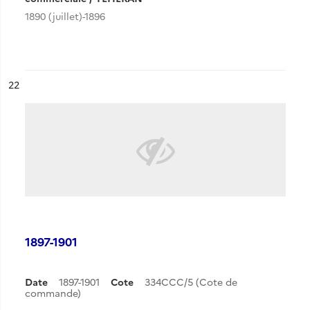
1890 (juillet)-1896
ésultat n°
22
1897-1901
Date
1897-1901
Cote
334CCC/5 (Cote de
commande)