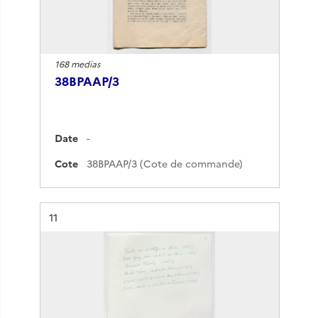
168 medias
38BPAAP/3
Date
-
Cote
38BPAAP/3 (Cote de commande)
Résultat n°
11