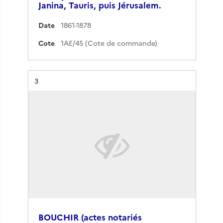
Janina, Tauris, puis Jérusalem.
Date
1861-1878
Cote
1AE/45 (Cote de commande)
Résultat n°
3
BOUCHIR (actes notariés