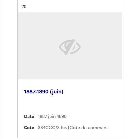
Résultat n°
20
1887-1890 (juin)
Date
1887-juin 1890
Cote
334CCC/3 bis (Cote de commande)