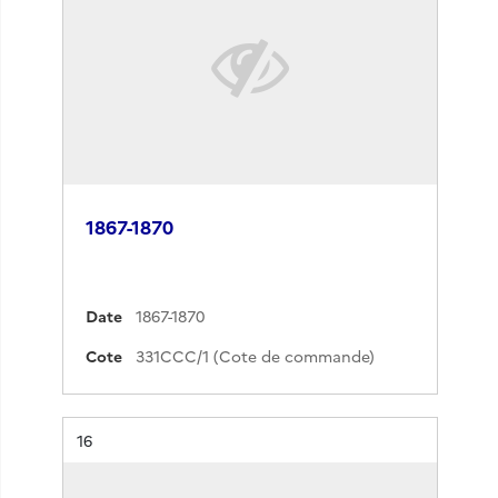
1867-1870
Date
1867-1870
Cote
331CCC/1 (Cote de commande)
Résultat n°
16