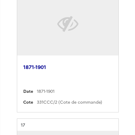
1871-1901
Date
1871-1901
Cote
331CCC/2 (Cote de commande)
Résultat n°
17