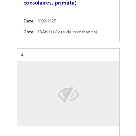
consulaires, primata)
Date
1903-1925
Cote
33AN/1 (Cote de commande)
Résultat n°
4