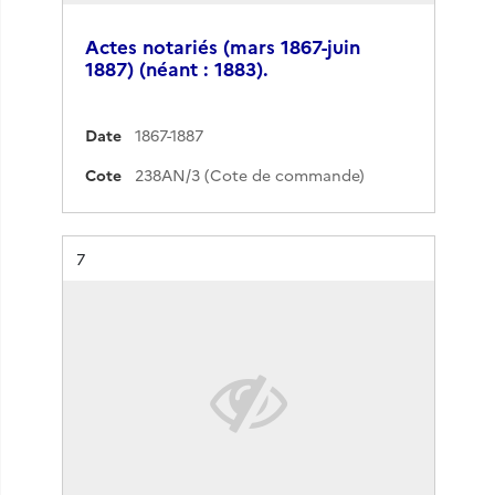
Actes notariés (mars 1867-juin
1887) (néant : 1883).
Date
1867-1887
Cote
238AN/3 (Cote de commande)
Résultat n°
7