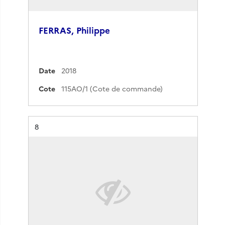
FERRAS, Philippe
Date
2018
Cote
115AO/1 (Cote de commande)
Résultat n°
8