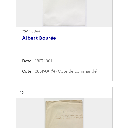
197 medias
Albert Bourée
Date
1867-1901
Cote
38BPAAP/4 (Cote de commande)
Résultat n°
12