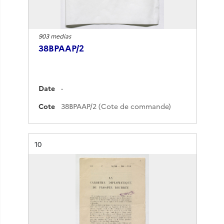
903 medias
38BPAAP/2
Date
-
Cote
38BPAAP/2 (Cote de commande)
Résultat n°
10