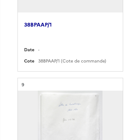
38BPAAP/1
Date
-
Cote
38BPAAP/1 (Cote de commande)
Résultat n°
9