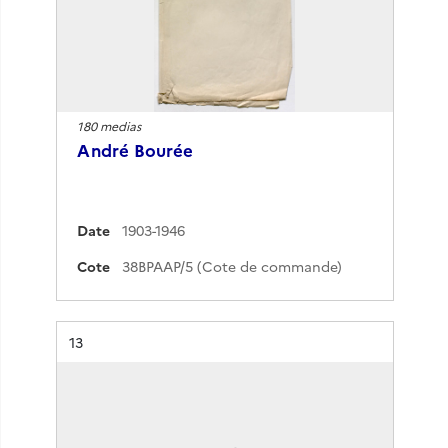
180 medias
André Bourée
Date
1903-1946
Cote
38BPAAP/5 (Cote de commande)
Résultat n°
13