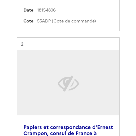
Date
1815-1896
Cote
55ADP (Cote de commande)
Résultat n°
2
Papiers et correspondance d'Ernest
Crampon, consul de France à