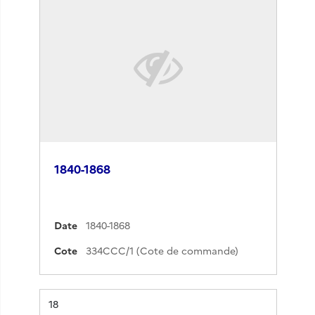
1840-1868
Date
1840-1868
Cote
334CCC/1 (Cote de commande)
Résultat n°
18