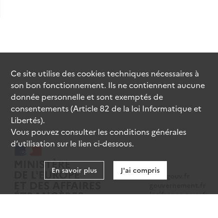
Ce site utilise des
cookies
techniques nécessaires à
son bon fonctionnement. Ils ne contiennent aucune
donnée personnelle et sont exemptés de
consentements (Article 82 de la loi Informatique et
Libertés).
Vous pouvez consulter les conditions générales
d’utilisation sur le lien ci-dessous.
En savoir plus
J'ai compris
data.gouv.fr
gouvernement.fr
legifrance.gouv.fr
service-public.fr