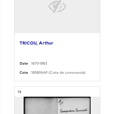
TRICOU, Arthur
Date
1870-1883
Cote
185BPAAP (Cote de commande)
Résultat n°
14