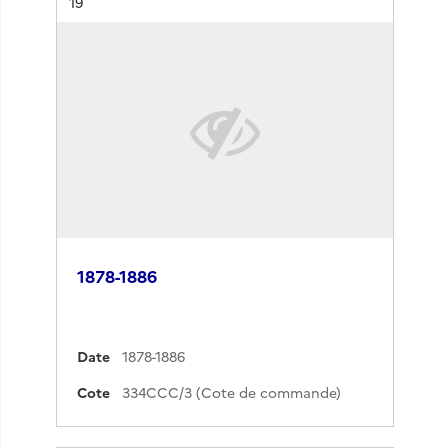
Résultat n°
19
1878-1886
Date
1878-1886
Cote
334CCC/3 (Cote de commande)