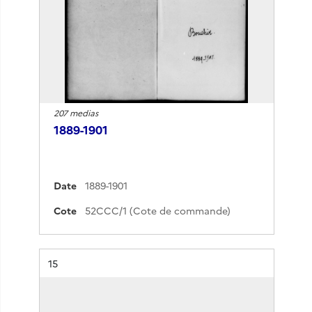
207 medias
1889-1901
Date
1889-1901
Cote
52CCC/1 (Cote de commande)
Résultat n°
15