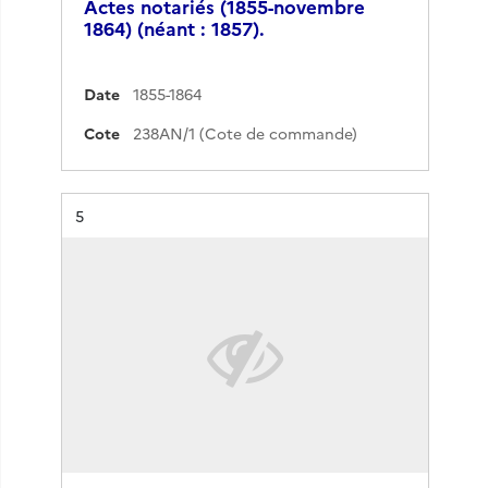
Actes notariés (1855-novembre
1864) (néant : 1857).
Date
1855-1864
Cote
238AN/1 (Cote de commande)
Résultat n°
5