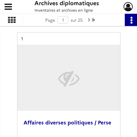
Ouvrir le menu déroulant
Archives diplomatiques
Page suivante : 1/25
Dernière page
Page
sur 25
Résultat n°
1
Affaires diverses politiques / Perse