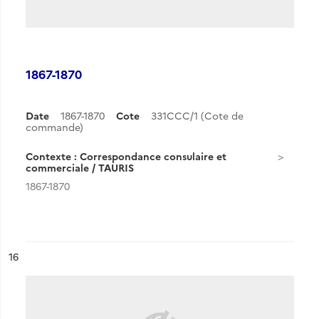
1867-1870
Date
1867-1870
Cote
331CCC/1 (Cote de
commande)
Contexte : Correspondance consulaire et
commerciale / TAURIS
1867-1870
ésultat n°
16