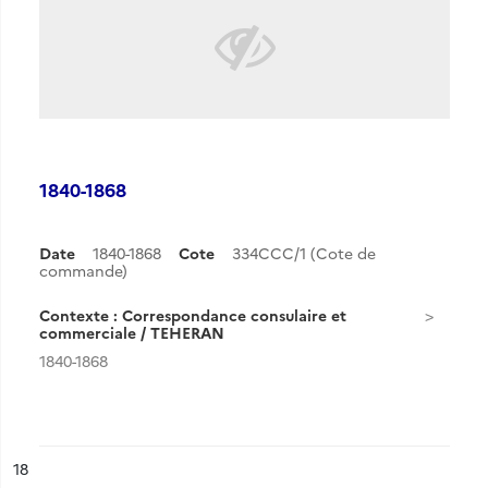
1840-1868
Date
1840-1868
Cote
334CCC/1 (Cote de
commande)
Contexte : Correspondance consulaire et
commerciale / TEHERAN
1840-1868
ésultat n°
18