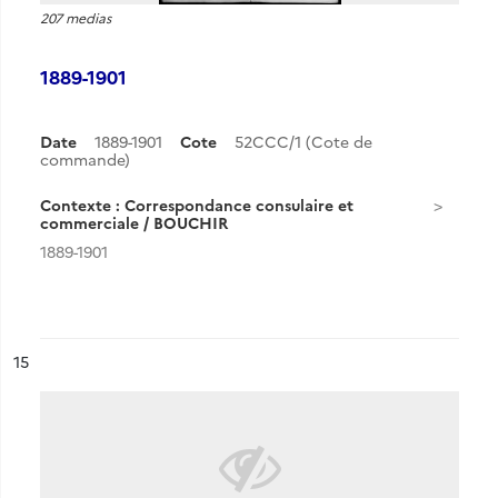
207 medias
1889-1901
Date
1889-1901
Cote
52CCC/1 (Cote de
commande)
Contexte : Correspondance consulaire et
commerciale / BOUCHIR
1889-1901
ésultat n°
15