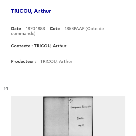
TRICOU, Arthur
Date
1870-1883
Cote
185BPAAP (Cote de
commande)
Contexte : TRICOU, Arthur
Producteur :
TRICOU, Arthur
ésultat n°
14