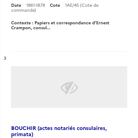
Date
1861-1878
Cote
1AE/45 (Cote de
commande)
Contexte : Papiers et correspondance d'Ernest
Crampon, consul...
ésultat n°
3
BOUCHIR (actes notariés consulaires,
primata)