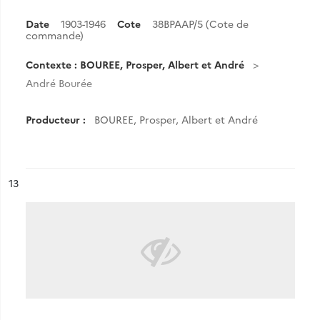
Date
1903-1946
Cote
38BPAAP/5 (Cote de
commande)
Contexte : BOUREE, Prosper, Albert et André
André Bourée
Producteur :
BOUREE, Prosper, Albert et André
ésultat n°
13