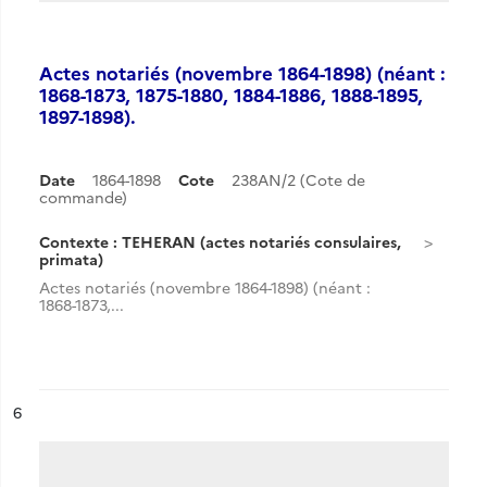
Actes notariés (novembre 1864-1898) (néant :
1868-1873, 1875-1880, 1884-1886, 1888-1895,
1897-1898).
Date
1864-1898
Cote
238AN/2 (Cote de
commande)
Contexte : TEHERAN (actes notariés consulaires,
primata)
Actes notariés (novembre 1864-1898) (néant :
1868-1873,...
ésultat n°
6