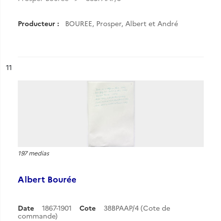
Producteur :
BOUREE, Prosper, Albert et André
ésultat n°
11
197 medias
Albert Bourée
Date
1867-1901
Cote
38BPAAP/4 (Cote de
commande)