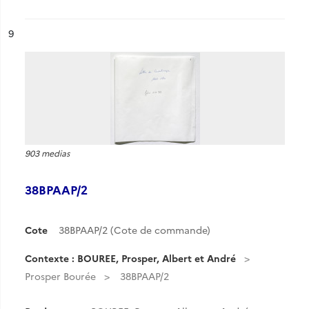
ésultat n°
9
903 medias
38BPAAP/2
Cote
38BPAAP/2 (Cote de commande)
Contexte : BOUREE, Prosper, Albert et André
Prosper Bourée
38BPAAP/2