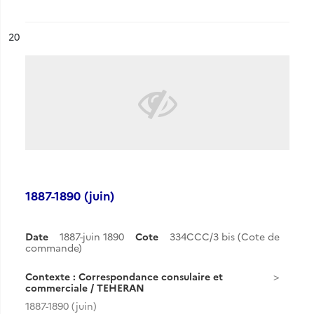
ésultat n°
20
1887-1890 (juin)
Date
1887-juin 1890
Cote
334CCC/3 bis (Cote de
commande)
Contexte : Correspondance consulaire et
commerciale / TEHERAN
1887-1890 (juin)