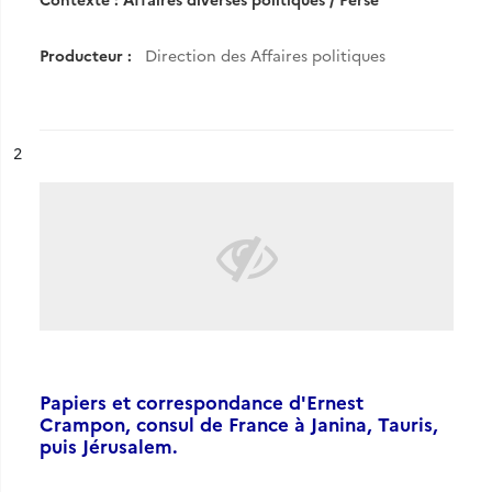
Producteur :
Direction des Affaires politiques
ésultat n°
2
Papiers et correspondance d'Ernest
Crampon, consul de France à Janina, Tauris,
puis Jérusalem.