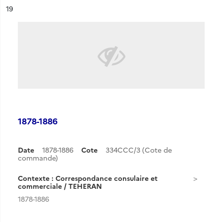
ésultat n°
19
1878-1886
Date
1878-1886
Cote
334CCC/3 (Cote de
commande)
Contexte : Correspondance consulaire et
commerciale / TEHERAN
1878-1886