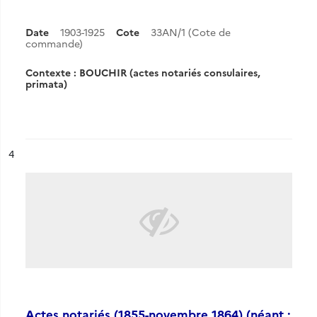
Date
1903-1925
Cote
33AN/1 (Cote de
commande)
Contexte : BOUCHIR (actes notariés consulaires,
primata)
ésultat n°
4
Actes notariés (1855-novembre 1864) (néant :