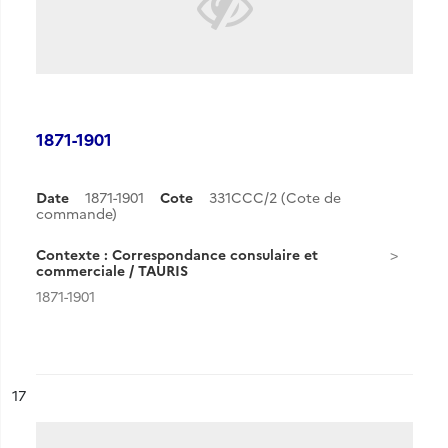
1871-1901
Date
1871-1901
Cote
331CCC/2 (Cote de
commande)
Contexte : Correspondance consulaire et
commerciale / TAURIS
1871-1901
ésultat n°
17