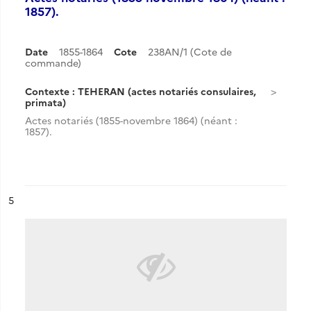
1857).
Date
1855-1864
Cote
238AN/1 (Cote de
commande)
Contexte : TEHERAN (actes notariés consulaires,
primata)
Actes notariés (1855-novembre 1864) (néant :
1857).
ésultat n°
5