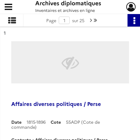
Ouvrir le menu déroulant
Archives diplomatiques
Page suivante : 1/25
Dernière page
Page
sur 25
ésultat n°
1
Affaires diverses politiques / Perse
Date
1815-1896
Cote
55ADP (Cote de
commande)
Contexte : Affaires diverses politiques / Perse