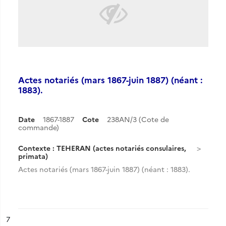
Actes notariés (mars 1867-juin 1887) (néant :
1883).
Date
1867-1887
Cote
238AN/3 (Cote de
commande)
Contexte : TEHERAN (actes notariés consulaires,
primata)
Actes notariés (mars 1867-juin 1887) (néant : 1883).
ésultat n°
7