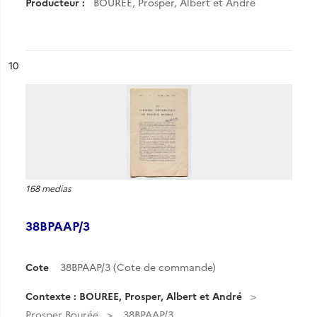
Producteur :
BOUREE, Prosper, Albert et André
ésultat n°
10
168 medias
38BPAAP/3
Cote
38BPAAP/3 (Cote de commande)
Contexte : BOUREE, Prosper, Albert et André
Prosper Bourée
38BPAAP/3