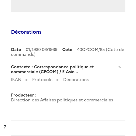
Décorations
Date
01/1930-06/1939
Cote
40CPCOM/85 (Cote de
commande)
Contexte : Correspondance politique et
commerciale (CPCOM) / E-Asie...
IRAN
Protocole
Décorations
Producteur :
Direction des Affaires politiques et commerciales
ésultat n°
7