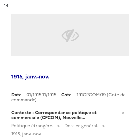
ésultat n°
14
1915, janv.-nov.
Date
01/1915-11/1915
Cote
191CPCOM/19 (Cote de
commande)
Contexte : Correspondance politique et
commerciale (CPCOM), Nouvelle...
Politique étrangère.
Dossier général.
1915, janv.-nov.