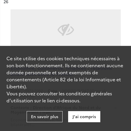
ésultat n°
26
Ce site utilise des
cookies
techniques nécessaires à
son bon fonctionnement. Ils ne contiennent aucune
Économie, commerce, finances : relations
donnée personnelle et sont exemptés de
bilatérales avec la France.
consentements (Article 82 de la loi Informatique et
Libertés).
Date
1973-1982
Cote
1610INVA/247 (Cote de
Vous pouvez consulter les conditions générales
commande)
d’utilisation sur le lien ci-dessous.
Contexte : Direction d'Afrique du Nord et du
Moyen-Orient / Iran
En savoir plus
J'ai compris
Économie, commerce, finances : relations
bilatérales...