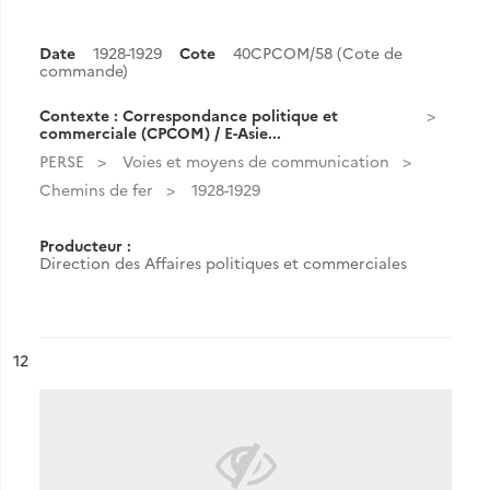
Date
1928-1929
Cote
40CPCOM/58 (Cote de
commande)
Contexte : Correspondance politique et
commerciale (CPCOM) / E-Asie...
PERSE
Voies et moyens de communication
Chemins de fer
1928-1929
Producteur :
Direction des Affaires politiques et commerciales
ésultat n°
12