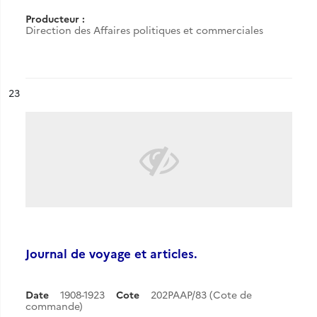
Producteur :
Direction des Affaires politiques et commerciales
ésultat n°
23
Journal de voyage et articles.
Date
1908-1923
Cote
202PAAP/83 (Cote de
commande)