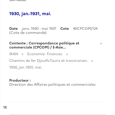
1930, jan.-1931, mai.
Date
janv. 1930 - mai 1931
Cote
40CPCOM/124
(Cote de commande)
Contexte : Correspondance politique et
commerciale (CPCOM) / E-Asie...
IRAN
Economie. Finances.
Chemins de fer Djoulfs-Tauris et transiranien.
1930, jan.-1931, mai.
Producteur :
Direction des Affaires politiques et commerciales
ésultat n°
18