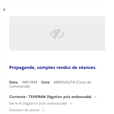
ésultat n°
4
Propagande, comptes rendus de séances.
Date
1941-1944
Cote
685PO/A/7-8 (Cote de
commande)
Contexte : TEHERAN (légation puis ambassade)
Série A (légation puis ambassade)
Dossiers du poste