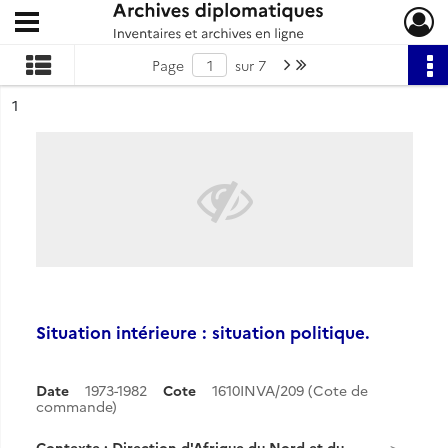
Ouvrir le menu déroulant
Archives diplomatiques
Page suivante : 1/7
Dernière page
Page
sur 7
ésultat n°
1
Situation intérieure : situation politique.
Date
1973-1982
Cote
1610INVA/209 (Cote de
commande)
Contexte : Direction d'Afrique du Nord et du