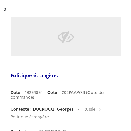
ésultat n°
8
Politique étrangère.
Date
1922-1924
Cote
202PAAP/78 (Cote de
commande)
Contexte : DUCROCQ, Georges
Russie
Politique étrangère.