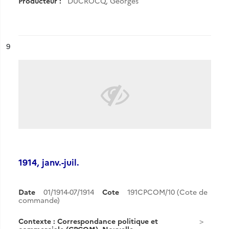
Producteur :
DUCROCQ, Georges
ésultat n°
9
1914, janv.-juil.
Date
01/1914-07/1914
Cote
191CPCOM/10 (Cote de
commande)
Contexte : Correspondance politique et