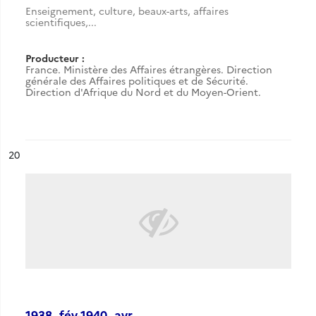
Enseignement, culture, beaux-arts, affaires
scientifiques,...
Producteur :
France. Ministère des Affaires étrangères. Direction
générale des Affaires politiques et de Sécurité.
Direction d'Afrique du Nord et du Moyen-Orient.
ésultat n°
20
1938, fév-1940, avr