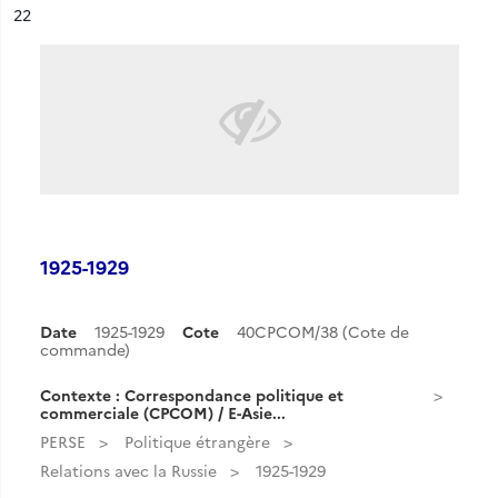
ésultat n°
22
1925-1929
Date
1925-1929
Cote
40CPCOM/38 (Cote de
commande)
Contexte : Correspondance politique et
commerciale (CPCOM) / E-Asie...
PERSE
Politique étrangère
Relations avec la Russie
1925-1929