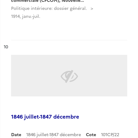
commerciale (CPCOM), Nouvelle...
Politique intérieure: dossier général.
1914, janv.-juil.
ésultat n°
10
1846 juillet-1847 décembre
Date
1846 juillet-1847 décembre
Cote
101CP/22