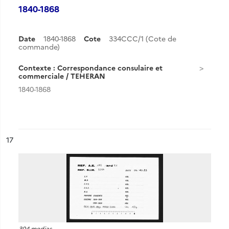
1840-1868
Date
1840-1868
Cote
334CCC/1 (Cote de
commande)
Contexte : Correspondance consulaire et
commerciale / TEHERAN
1840-1868
ésultat n°
17
304 medias