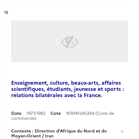
ésultat n°
19
Enseignement, culture, beaux-arts, affaires
scientifiques, étudiants, jeunesse et sports :
relations bilatérales avec la France.
Date
1973-1982
Cote
1610INVA/264 (Cote de
commande)
Contexte : Direction d'Afrique du Nord et du
Moyen-Orient / Iran