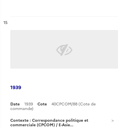
ésultat n°
15
1939
Date
1939
Cote
40CPCOM/88 (Cote de
commande)
Contexte : Correspondance politique et
commerciale (CPCOM) / E-Asie...