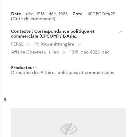
Date
déc. 1918 - déc. 1923
Cote
40CPCOM/29
(Cote de commande)
Contexte : Correspondance politique et
commerciale (CPCOM) / E-Asie...
PERSE
Politique étrangère
Affaire Chevreau Julien
1918, déc.-1923, déc.
Producteur :
Direction des Affaires politiques et commerciales
ésultat n°
6