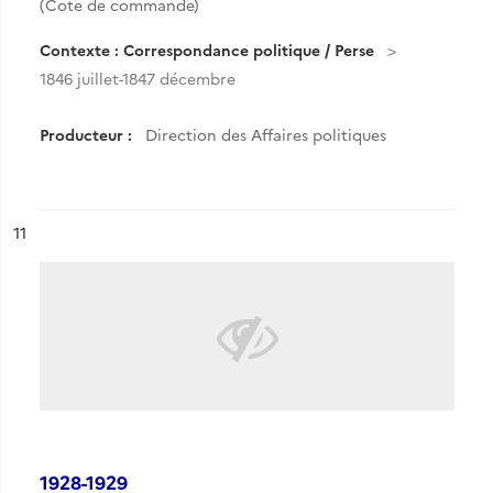
(Cote de commande)
Contexte : Correspondance politique / Perse
1846 juillet-1847 décembre
Producteur :
Direction des Affaires politiques
ésultat n°
11
1928-1929