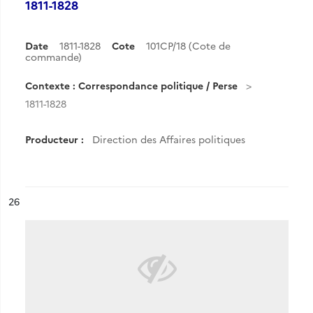
1811-1828
Date
1811-1828
Cote
101CP/18 (Cote de
commande)
Contexte : Correspondance politique / Perse
1811-1828
Producteur :
Direction des Affaires politiques
ésultat n°
26