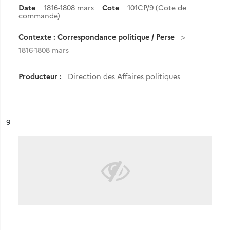
Date
1816-1808 mars
Cote
101CP/9 (Cote de
commande)
Contexte : Correspondance politique / Perse
1816-1808 mars
Producteur :
Direction des Affaires politiques
ésultat n°
9