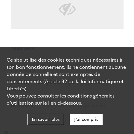
1830-1844
Ce site utilise des
cookies
techniques nécessaires à
Date
1830-1844
Cote
101CP/19 (Cote de
son bon fonctionnement. Ils ne contiennent aucune
commande)
donnée personnelle et sont exemptés de
consentements (Article 82 de la loi Informatique et
Contexte : Correspondance politique / Perse
Libertés).
1830-1844
Vous pouvez consulter les conditions générales
d’utilisation sur le lien ci-dessous.
Producteur :
Direction des Affaires politiques
En savoir plus
J'ai compris
ésultat n°
29