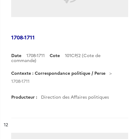
1708-1711
Date
1708-1711
Cote
101CP/2 (Cote de
commande)
Contexte : Correspondance politique / Perse
1708-1711
Producteur :
Direction des Affaires politiques
ésultat n°
12