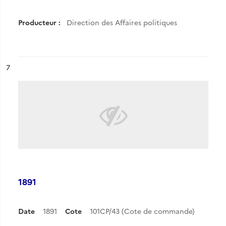
Producteur :
Direction des Affaires politiques
ésultat n°
7
1891
Date
1891
Cote
101CP/43 (Cote de commande)