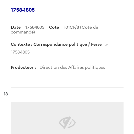
1758-1805
Date
1758-1805
Cote
101CP/8 (Cote de
commande)
Contexte : Correspondance politique / Perse
1758-1805
Producteur :
Direction des Affaires politiques
ésultat n°
18