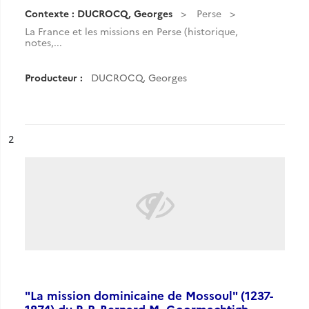
Contexte : DUCROCQ, Georges
Perse
La France et les missions en Perse (historique,
notes,...
Producteur :
DUCROCQ, Georges
ésultat n°
2
"La mission dominicaine de Mossoul" (1237-
1874) du R.P. Bernard M. Goormachtigh.