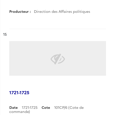
Producteur :
Direction des Affaires politiques
ésultat n°
15
1721-1725
Date
1721-1725
Cote
101CP/6 (Cote de
commande)