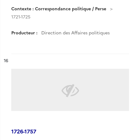
Contexte : Correspondance politique / Perse
1721-1725
Producteur :
Direction des Affaires politiques
ésultat n°
16
1726-1757