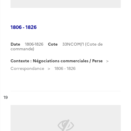
1806 - 1826
Date
1806-1826
Cote
33NCOM/1 (Cote de
commande)
Contexte : Négociations commerciales / Perse
Correspondance
1806 - 1826
ésultat n°
19