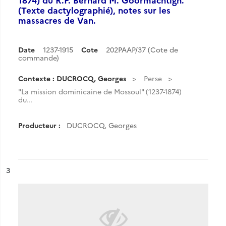
(Texte dactylographié), notes sur les
massacres de Van.
Date
1237-1915
Cote
202PAAP/37 (Cote de
commande)
Contexte : DUCROCQ, Georges
Perse
"La mission dominicaine de Mossoul" (1237-1874)
du...
Producteur :
DUCROCQ, Georges
ésultat n°
3