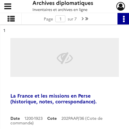
Ouvrir le menu déroulant
Archives diplomatiques
Page suivante : 1/7
Dernière page
Page
sur 7
ésultat n°
1
La France et les missions en Perse
(historique, notes, correspondance).
Date
1200-1923
Cote
202PAAP/36 (Cote de
commande)