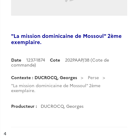
"La mission dominicaine de Mossoul" 2ème
exemplaire.
Date
1237-1874
Cote
202PAAP/38 (Cote de
commande)
Contexte : DUCROCQ, Georges
Perse
"La mission dominicaine de Mossoul" 2ème
exemplaire.
Producteur :
DUCROCQ, Georges
ésultat n°
4