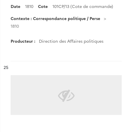
Date
1810
Cote
101CP/13 (Cote de commande)
Contexte : Correspondance politique / Perse
1810
Producteur :
Direction des Affaires politiques
ésultat n°
25