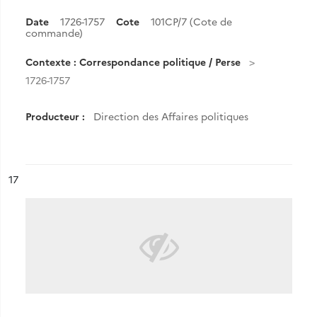
Date
1726-1757
Cote
101CP/7 (Cote de
commande)
Contexte : Correspondance politique / Perse
1726-1757
Producteur :
Direction des Affaires politiques
ésultat n°
17