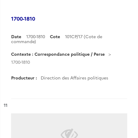
1700-1810
Date
1700-1810
Cote
101CP/17 (Cote de
commande)
Contexte : Correspondance politique / Perse
1700-1810
Producteur :
Direction des Affaires politiques
ésultat n°
11