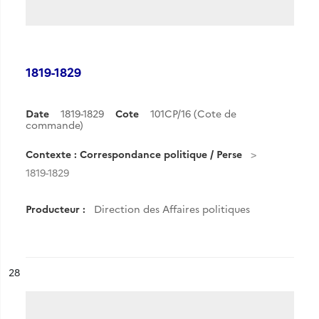
1819-1829
Date
1819-1829
Cote
101CP/16 (Cote de
commande)
Contexte : Correspondance politique / Perse
1819-1829
Producteur :
Direction des Affaires politiques
ésultat n°
28