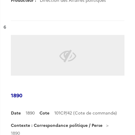
Producteur :
Direction des Affaires politiques
ésultat n°
6
1890
Date
1890
Cote
101CP/42 (Cote de commande)
Contexte : Correspondance politique / Perse
1890