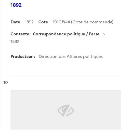
1892
Date
1892
Cote
101CP/44 (Cote de commande)
Contexte : Correspondance politique / Perse
1892
Producteur :
Direction des Affaires politiques
ésultat n°
10