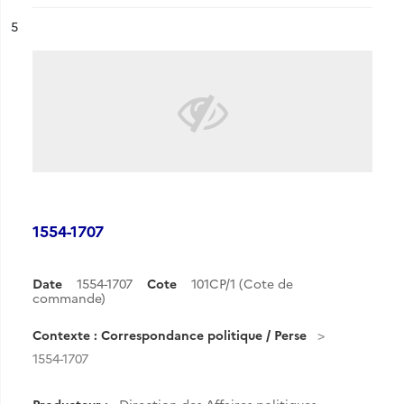
ésultat n°
5
1554-1707
Date
1554-1707
Cote
101CP/1 (Cote de
commande)
Contexte : Correspondance politique / Perse
1554-1707