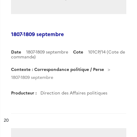
1807-1809 septembre
Date
1807-1809 septembre
Cote
101CP/14 (Cote de
commande)
Contexte : Correspondance politique / Perse
1807-1809 septembre
Producteur :
Direction des Affaires politiques
ésultat n°
20