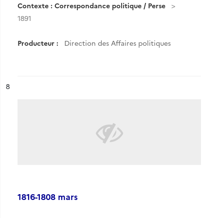
Contexte : Correspondance politique / Perse
1891
Producteur :
Direction des Affaires politiques
ésultat n°
8
1816-1808 mars