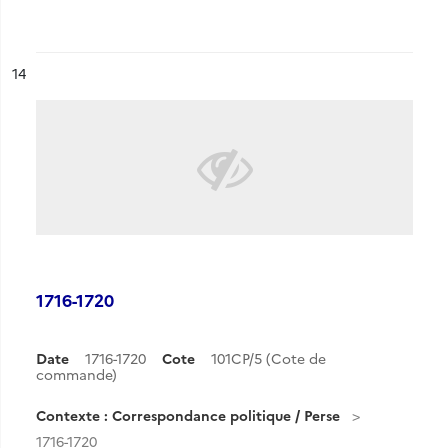
ésultat n°
14
1716-1720
Date
1716-1720
Cote
101CP/5 (Cote de
commande)
Contexte : Correspondance politique / Perse
1716-1720