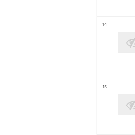
Résultat n°
14
Résultat n°
15