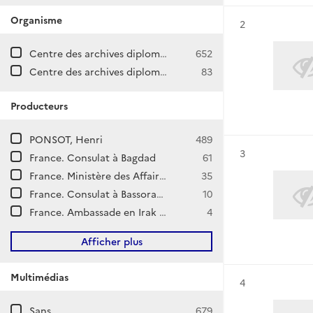
Organisme
Résultat n°
2
Centre des archives diplomatiques de La Courneuve
652
Centre des archives diplomatiques de Nantes
83
Producteurs
PONSOT, Henri
489
Résultat n°
3
France. Consulat à Bagdad
61
France. Ministère des Affaires étrangères. Direction générale des Affaires politiques et de Sécurité. Direction d'Afrique du Nord et du Moyen-Orient.
35
France. Consulat à Bassorah (Irak)
10
France. Ambassade en Irak (Bagdad)
4
Afficher plus
Multimédias
Résultat n°
4
Sans
679