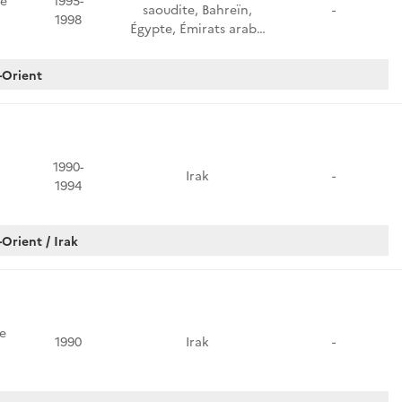
e
1995-
saoudite, Bahreïn,
-
1998
Égypte, Émirats arab…
-Orient
1990-
Irak
-
1994
Orient / Irak
e
1990
Irak
-