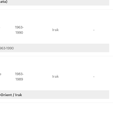
mata)
e
1963-
Irak
-
1990
963-1990
e
1983-
Irak
-
1989
Orient / Irak