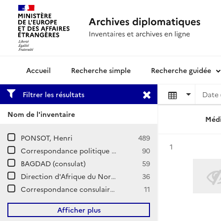
Recherche simple
Recherche guidée
Archives diplomatiques
Filtrer les résultats
Date 
Nom de l'inventaire
Médi
PONSOT, Henri
489
Résultat n°
1
Correspondance politique et commerciale (CPCOM) / E-Levant / Irak
90
BAGDAD (consulat)
59
Direction d'Afrique du Nord et du Moyen-Orient / Irak
36
Correspondance consulaire et commerciale / BAGDAD
11
Afficher plus