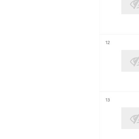
Résultat n°
12
Résultat n°
13