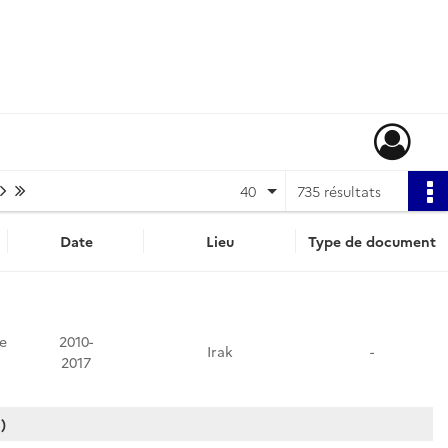
Page suivante : 1/19
Dernière page
40
735 résultats
Date
Lieu
Type de document
e
2010-
Irak
-
2017
)