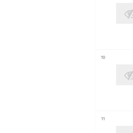
Résultat n°
10
Résultat n°
11