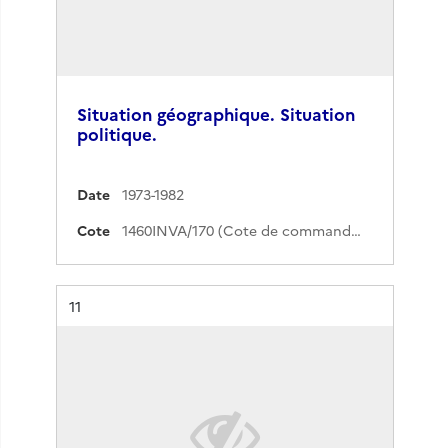
Situation géographique. Situation
politique.
Date
1973-1982
Cote
1460INVA/170 (Cote de commande)
Résultat n°
11