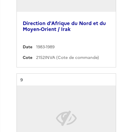
Direction d'Afrique du Nord et du
Moyen-Orient / Irak
Date
1983-1989
Cote
2152INVA (Cote de commande)
Résultat n°
9