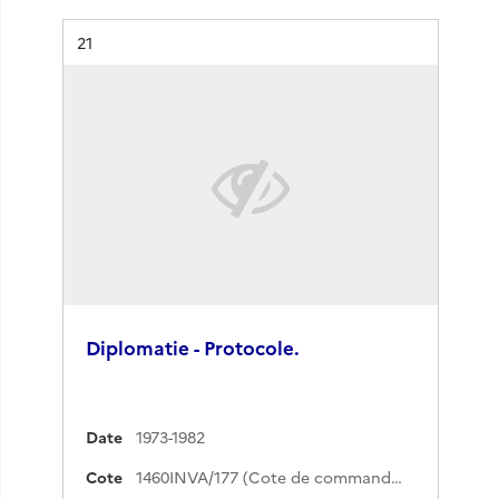
Résultat n°
21
Diplomatie - Protocole.
Date
1973-1982
Cote
1460INVA/177 (Cote de commande)