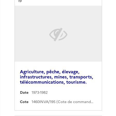
Résultat n°
19
Agriculture, pêche, élevage,
infrastructures, mines, transports,
télécommunications, tourisme.
Date
1973-1982
Cote
1460INVA/195 (Cote de commande)