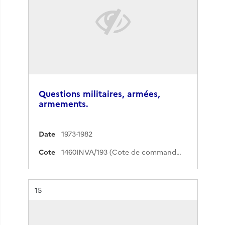
Questions militaires, armées,
armements.
Date
1973-1982
Cote
1460INVA/193 (Cote de commande)
Résultat n°
15