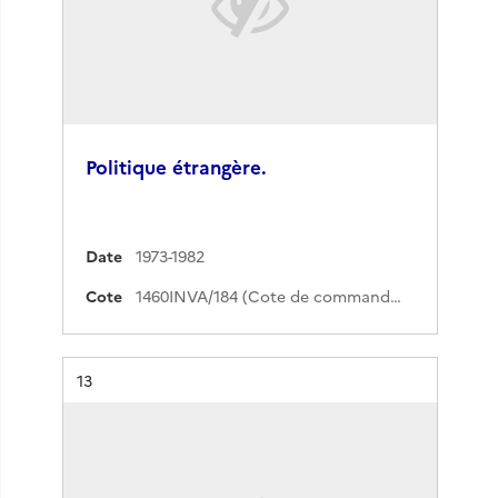
Politique étrangère.
Date
1973-1982
Cote
1460INVA/184 (Cote de commande)
Résultat n°
13