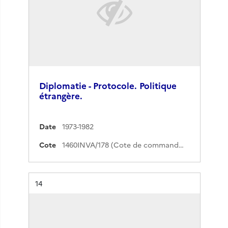
Diplomatie - Protocole. Politique
étrangère.
Date
1973-1982
Cote
1460INVA/178 (Cote de commande)
Résultat n°
14