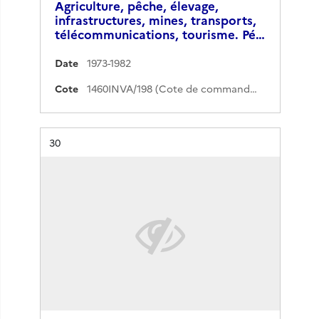
Agriculture, pêche, élevage,
infrastructures, mines, transports,
télécommunications, tourisme. Pé…
Date
1973-1982
Cote
1460INVA/198 (Cote de commande)
Résultat n°
30