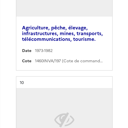
Agriculture, pêche, élevage,
infrastructures, mines, transports,
télécommunications, tourisme.
Date
1973-1982
Cote
1460INVA/197 (Cote de commande)
Résultat n°
10