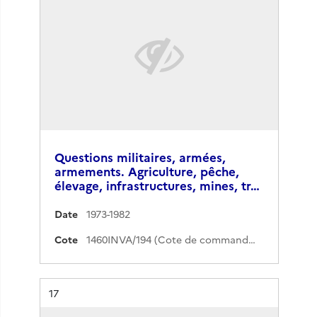
Questions militaires, armées,
armements. Agriculture, pêche,
élevage, infrastructures, mines, tr…
Date
1973-1982
Cote
1460INVA/194 (Cote de commande)
Résultat n°
17