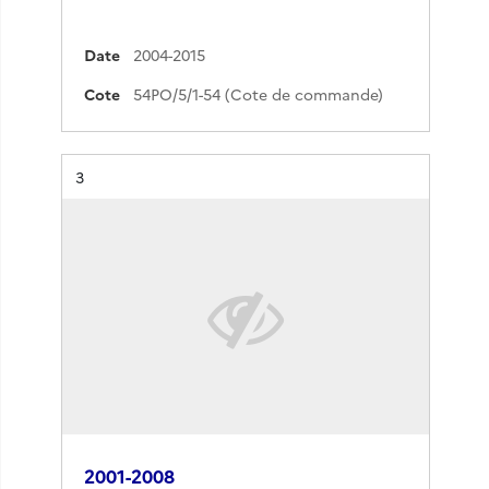
Date
2004-2015
Cote
54PO/5/1-54 (Cote de commande)
Résultat n°
3
2001-2008