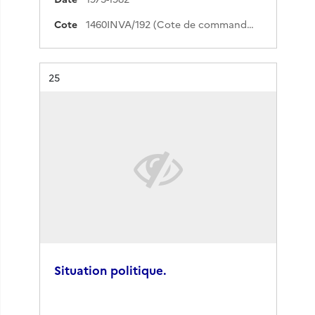
Cote
1460INVA/192 (Cote de commande)
Résultat n°
25
Situation politique.