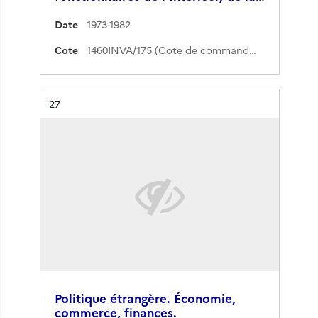
Date
1973-1982
Cote
1460INVA/175 (Cote de commande)
Résultat n°
27
Politique étrangère. Économie,
commerce, finances.