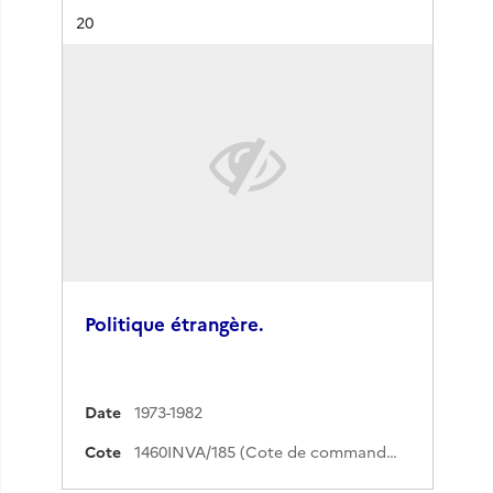
Résultat n°
20
Politique étrangère.
Date
1973-1982
Cote
1460INVA/185 (Cote de commande)