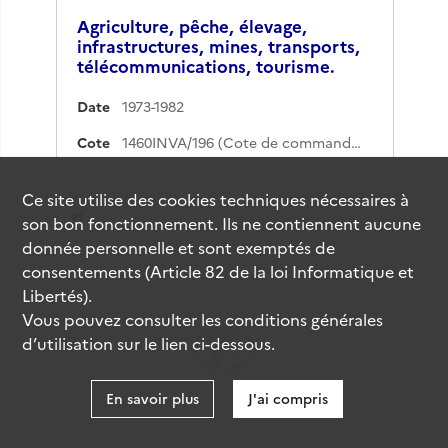
Agriculture, pêche, élevage,
infrastructures, mines, transports,
télécommunications, tourisme.
Date
1973-1982
Cote
1460INVA/196 (Cote de commande)
Ce site utilise des
cookies
techniques nécessaires à
Résultat n°
31
son bon fonctionnement. Ils ne contiennent aucune
donnée personnelle et sont exemptés de
consentements (Article 82 de la loi Informatique et
Libertés).
Vous pouvez consulter les conditions générales
d’utilisation sur le lien ci-dessous.
En savoir plus
J'ai compris