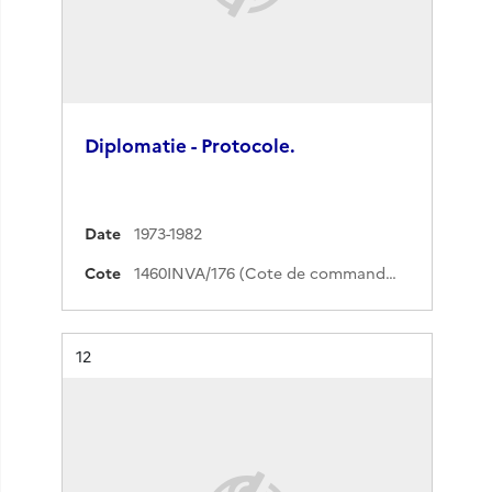
Diplomatie - Protocole.
Date
1973-1982
Cote
1460INVA/176 (Cote de commande)
Résultat n°
12