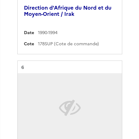
Direction d'Afrique du Nord et du
Moyen-Orient / Irak
Date
1990-1994
Cote
178SUP (Cote de commande)
Résultat n°
6