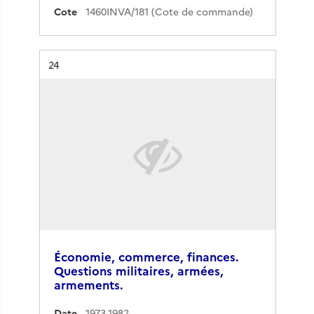
Cote
1460INVA/181 (Cote de commande)
Résultat n°
24
Économie, commerce, finances.
Questions militaires, armées,
armements.
Date
1973-1982