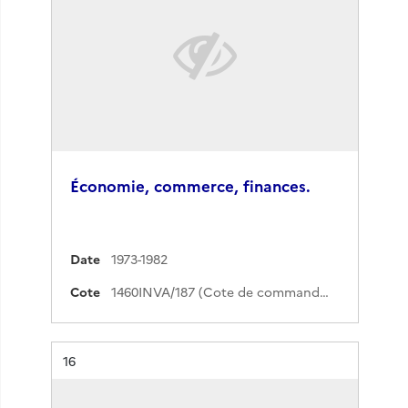
Économie, commerce, finances.
Date
1973-1982
Cote
1460INVA/187 (Cote de commande)
Résultat n°
16