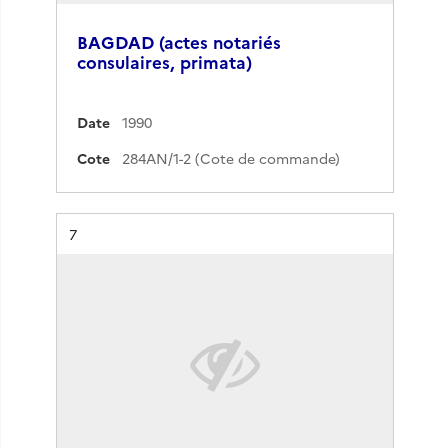
BAGDAD (actes notariés
consulaires, primata)
Date
1990
Cote
284AN/1-2 (Cote de commande)
Résultat n°
7