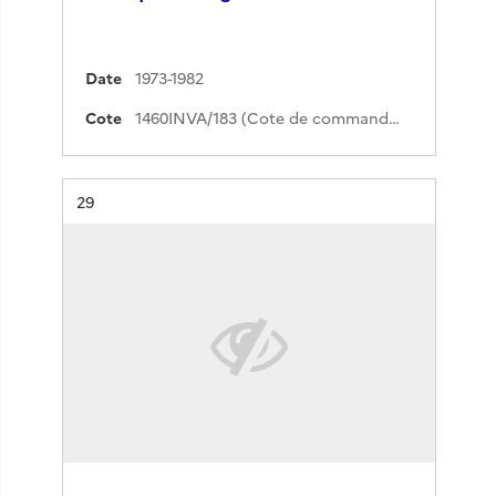
Date
1973-1982
Cote
1460INVA/183 (Cote de commande)
Résultat n°
29