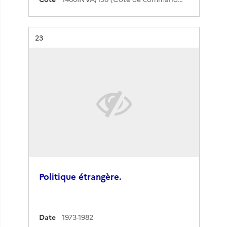
Résultat n°
23
Politique étrangère.
Date
1973-1982