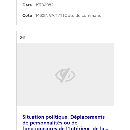
Date
1973-1982
Cote
1460INVA/174 (Cote de commande)
Résultat n°
26
Situation politique. Déplacements
de personnalités ou de
fonctionnaires de l'Intérieur, de la…