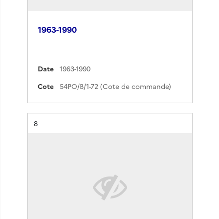
1963-1990
Date
1963-1990
Cote
54PO/B/1-72 (Cote de commande)
Résultat n°
8