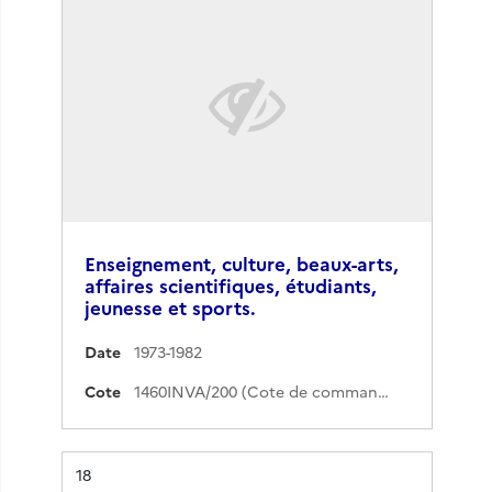
Enseignement, culture, beaux-arts,
affaires scientifiques, étudiants,
jeunesse et sports.
Date
1973-1982
Cote
1460INVA/200 (Cote de commande)
Résultat n°
18