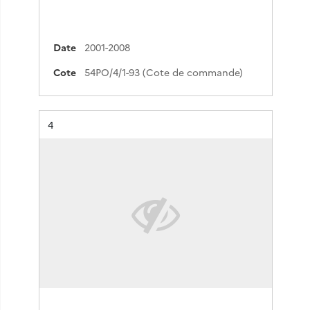
Date
2001-2008
Cote
54PO/4/1-93 (Cote de commande)
Résultat n°
4