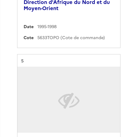
Direction d'Afrique du Nord et du
Moyen-Orient
Date
1995-1998
Cote
5633TOPO (Cote de commande)
Résultat n°
5