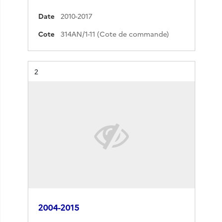
Date
2010-2017
Cote
314AN/1-11 (Cote de commande)
Résultat n°
2
2004-2015