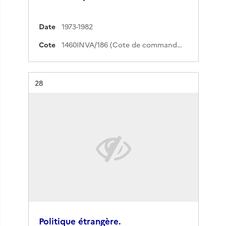
Date
1973-1982
Cote
1460INVA/186 (Cote de commande)
Résultat n°
28
Politique étrangère.