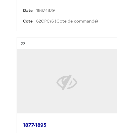
Date
1867-1879
Cote
62CPC/6 (Cote de commande)
Résultat n°
27
1877-1895