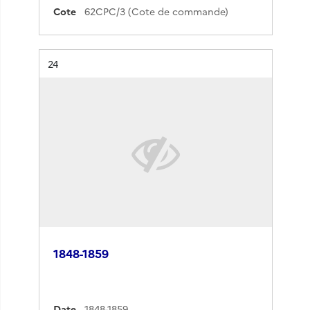
Cote
62CPC/3 (Cote de commande)
Résultat n°
24
1848-1859
Date
1848-1859