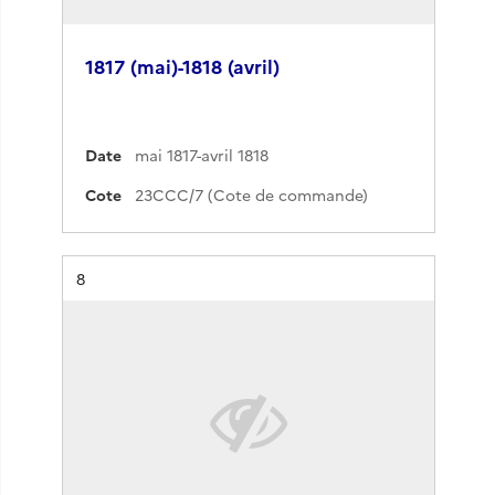
1817 (mai)-1818 (avril)
Date
mai 1817-avril 1818
Cote
23CCC/7 (Cote de commande)
Résultat n°
8