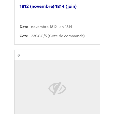
1812 (novembre)-1814 (juin)
Date
novembre 1812-juin 1814
Cote
23CCC/5 (Cote de commande)
Résultat n°
6