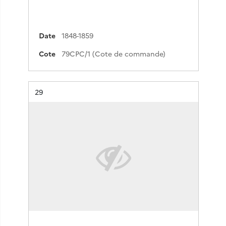
Date
1848-1859
Cote
79CPC/1 (Cote de commande)
Résultat n°
29