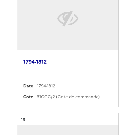
1794-1812
Date
1794-1812
Cote
31CCC/2 (Cote de commande)
Résultat n°
16