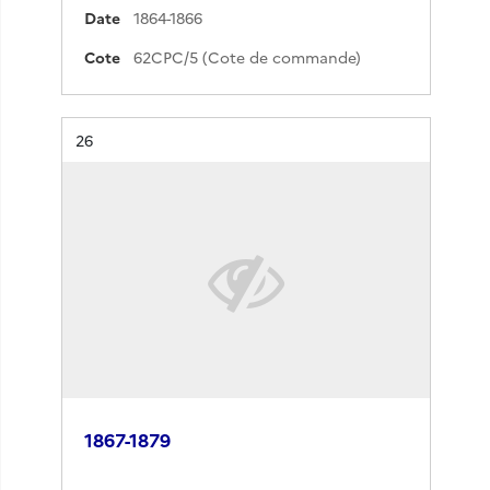
Date
1864-1866
Cote
62CPC/5 (Cote de commande)
Résultat n°
26
1867-1879