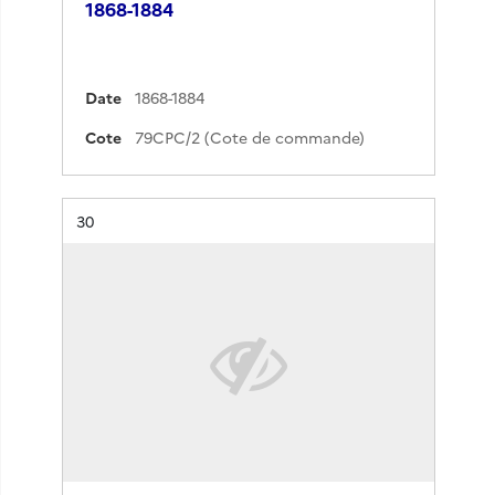
1868-1884
Date
1868-1884
Cote
79CPC/2 (Cote de commande)
Résultat n°
30