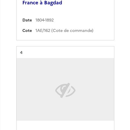
France à Bagdad
Date
1804-1892
Cote
1AE/162 (Cote de commande)
Résultat n°
4