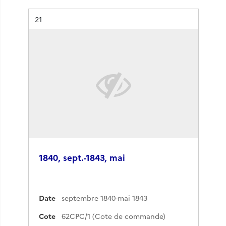
Résultat n°
21
1840, sept.-1843, mai
Date
septembre 1840-mai 1843
Cote
62CPC/1 (Cote de commande)