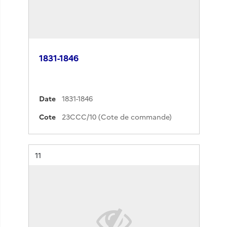
1831-1846
Date
1831-1846
Cote
23CCC/10 (Cote de commande)
Résultat n°
11