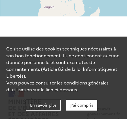
Ce site utilise des
cookies
techniques nécessaires à
son bon fonctionnement. Ils ne contiennent aucune
donnée personnelle et sont exemptés de
consentements (Article 82 de la loi Informatique et
Libertés).
Vous pouvez consulter les conditions générales
d’utilisation sur le lien ci-dessous.
En savoir plus
J'ai compris
data.gouv.fr
gouvernement.fr
legifrance.gouv.fr
service-public.fr