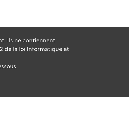
. Ils ne contiennent
de la loi Informatique et
essous.
uv.fr
gouvernement.fr
legifrance.gouv.fr
service-public.fr