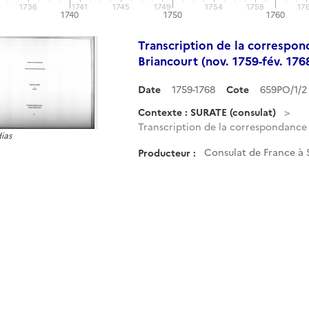
1736
1741
1745
1749
1754
1758
17
1740
1750
1760
Transcription de la correspo
Briancourt (nov. 1759-fév. 1768
Date
1759-1768
Cote
659PO/1/2
Contexte : SURATE (consulat)
Transcription de la correspondance 
ias
Consulat de France à 
Producteur :