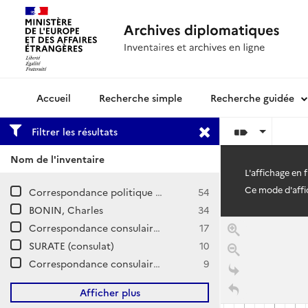
Recherche simple
Recherche guidée
Archives diplomatiques
Filtrer les résultats
Nom de l'inventaire
L'affichage en 
Ce mode d'affic
Correspondance politique et commerciale (CPCOM), Nouvelle série / Indes
54
BONIN, Charles
34
Correspondance consulaire et commerciale / CALCUTTA
17
SURATE (consulat)
10
Correspondance consulaire et commerciale / BOMBAY
9
Afficher plus