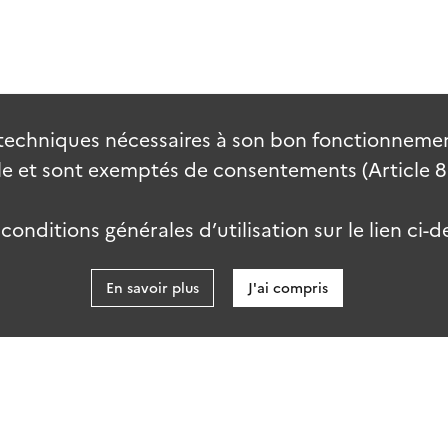
techniques nécessaires à son bon fonctionnement
 et sont exemptés de consentements (Article 82 
onditions générales d’utilisation sur le lien ci-d
En savoir plus
J'ai compris
data.go
es
Accessibilité : partiellement conforme