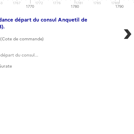
63
1767
1772
1776
1781
1785
1789
1770
1780
1790
ndance départ du consul Anquetil de
).
 (Cote de commande)
départ du consul...
Surate