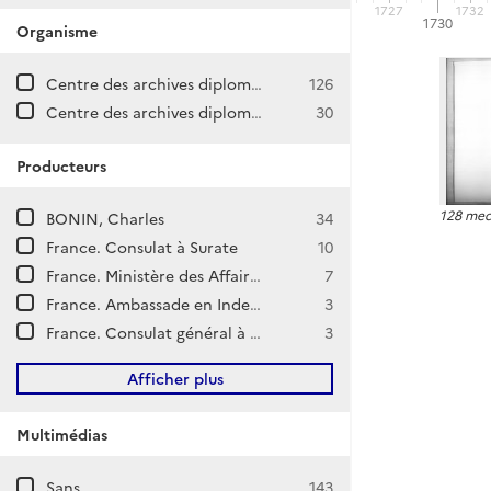
1727
1732
1710
1720
1730
Organisme
Centre des archives diplomatiques de La Courneuve
126
Centre des archives diplomatiques de Nantes
30
Producteurs
128 med
BONIN, Charles
34
France. Consulat à Surate
10
France. Ministère des Affaires étrangères. Direction générale des Affaires politiques et de Sécurité. Direction d'Asie et d'Océanie.
7
France. Ambassade en Inde (New Delhi)
3
France. Consulat général à Pondichéry (Inde)
3
Afficher plus
Multimédias
Sans
143