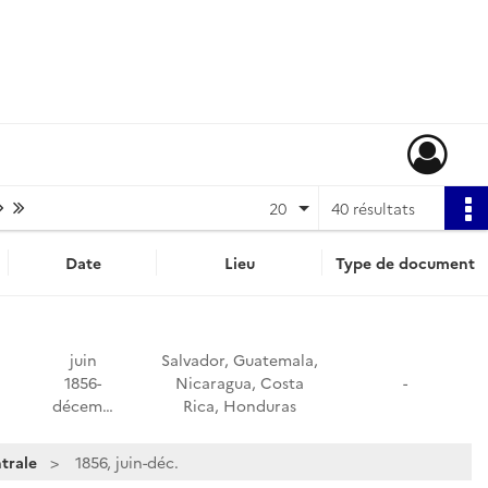
Page suivante : 1/2
Dernière page
20
40 résultats
Date
Lieu
Type de document
juin
Salvador, Guatemala,
1856-
Nicaragua, Costa
-
décem…
Rica, Honduras
trale
1856, juin-déc.