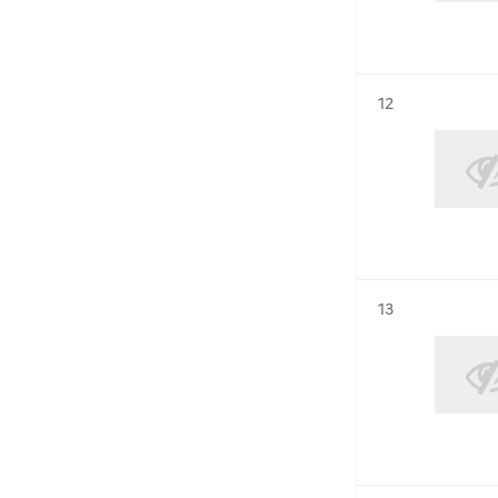
Résultat n°
12
Résultat n°
13