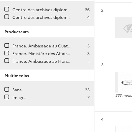
Centre des archives diplomatiques de La Courneuve
36
Résultat n°
2
Centre des archives diplomatiques de Nantes
4
Producteurs
France. Ambassade au Guatémala
3
France. Ministère des Affaires étrangères. Direction generale des Affaires politiques et de Sécurité. Direction des Amériques et des Caraïbes.
3
France. Ambassade au Honduras (Tégucigalpa)
1
Résultat n°
3
Multimédias
Sans
33
363 medi
Images
7
Résultat n°
4