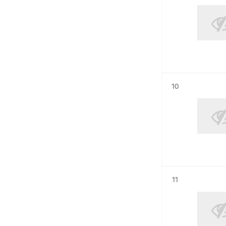
Résultat n°
10
Résultat n°
11