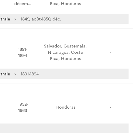
décem…
Rica, Honduras
trale
1849, août-1850, déc.
Salvador, Guatemala,
1891-
Nicaragua, Costa
-
1894
Rica, Honduras
trale
1891-1894
1952-
Honduras
-
1963