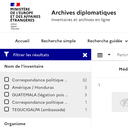
Recherche simple
Recherche guidée
Archives diplomatiques
Filtrer les résultats
Nom de l'inventaire
Médi
Correspondance politique / Amérique centrale
32
Résultat n°
1
Amérique / Honduras
3
GUATEMALA (légation puis ambassade)
3
Correspondance politique et commerciale (CPCOM), Nouvelle série / Honduras
1
TEGUCIGALPA (ambassade)
1
Organisme