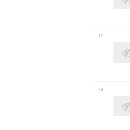
Résultat n°
17
Résultat n°
18