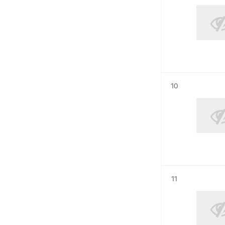
Résultat n°
10
Résultat n°
11