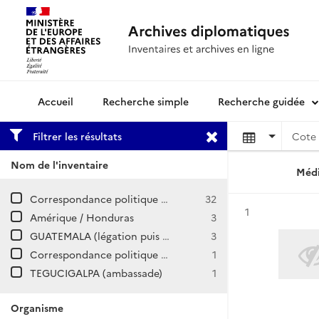
Recherche simple
Recherche guidée
Archives diplomatiques
Filtrer les résultats
Cote 
Nom de l'inventaire
Médi
Correspondance politique / Amérique centrale
32
Résultat n°
1
Amérique / Honduras
3
GUATEMALA (légation puis ambassade)
3
Correspondance politique et commerciale (CPCOM), Nouvelle série / Honduras
1
TEGUCIGALPA (ambassade)
1
Organisme