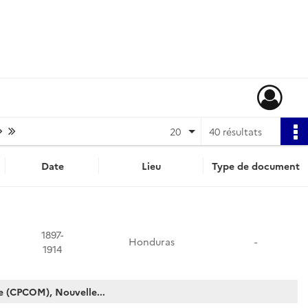
Page suivante : 1/2
Dernière page
20
40 résultats
Date
Lieu
Type de document
1897-
Honduras
-
1914
e (CPCOM), Nouvelle...