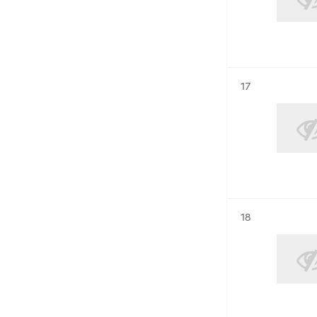
Résultat n°
17
Résultat n°
18