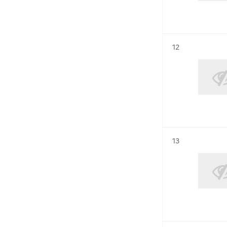
Résultat n°
12
Résultat n°
13