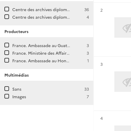
Centre des archives diplomatiques de La Courneuve
36
Résultat n°
2
Centre des archives diplomatiques de Nantes
4
Producteurs
France. Ambassade au Guatémala
3
France. Ministère des Affaires étrangères. Direction generale des Affaires politiques et de Sécurité. Direction des Amériques et des Caraïbes.
3
France. Ambassade au Honduras (Tégucigalpa)
1
Résultat n°
3
Multimédias
Sans
33
Images
7
Résultat n°
4