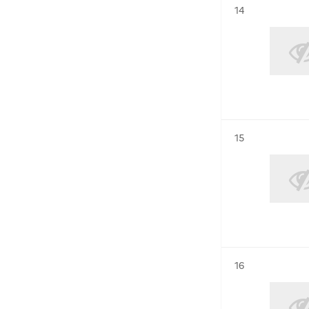
Résultat n°
14
Résultat n°
15
Résultat n°
16