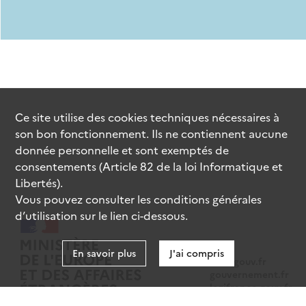
Ce site utilise des
cookies
techniques nécessaires à
son bon fonctionnement. Ils ne contiennent aucune
donnée personnelle et sont exemptés de
consentements (Article 82 de la loi Informatique et
Libertés).
Vous pouvez consulter les conditions générales
d’utilisation sur le lien ci-dessous.
En savoir plus
J'ai compris
data.gouv.fr
gouvernement.fr
legifrance.gouv.fr
service-public.fr