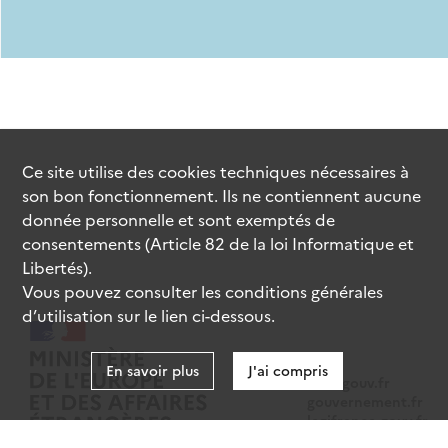
Ce site utilise des
cookies
techniques nécessaires à
son bon fonctionnement. Ils ne contiennent aucune
donnée personnelle et sont exemptés de
consentements (Article 82 de la loi Informatique et
Libertés).
Vous pouvez consulter les conditions générales
d’utilisation sur le lien ci-dessous.
En savoir plus
J'ai compris
data.gouv.fr
gouvernement.fr
legifrance.gouv.fr
service-public.fr