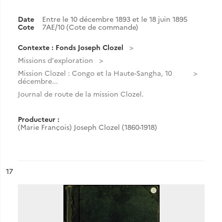
Date
Entre le 10 décembre 1893 et le 18 juin 1895
Cote
7AE/10 (Cote de commande)
Contexte : Fonds Joseph Clozel
Missions d'exploration
Mission Clozel : Congo et la Haute-Sangha, 10
décembre...
Journal de route de la mission Clozel.
Producteur :
(Marie François) Joseph Clozel (1860-1918)
ésultat n°
17