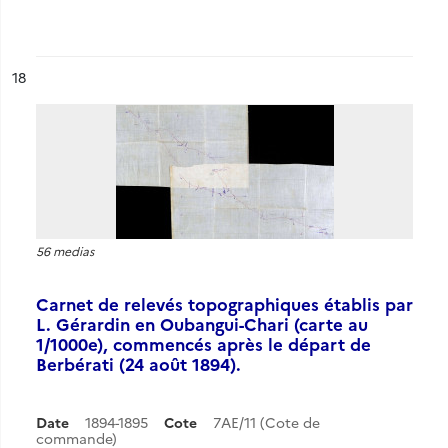
ésultat n°
18
56 medias
Carnet de relevés topographiques établis par
L. Gérardin en Oubangui-Chari (carte au
1/1000e), commencés après le départ de
Berbérati (24 août 1894).
Date
1894-1895
Cote
7AE/11 (Cote de
commande)