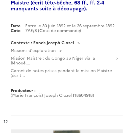
Maistre (écrit tête-bêche, 68 ff., ff. 2-4
manquants suite à découpage).
Date
Entre le 30 juin 1892 et le 26 septembre 1892
Cote
7AE/3 (Cote de commande)
Contexte : Fonds Joseph Clozel
Missions d'exploration
Mission Maistre : du Congo au Niger via la
Bénoué,...
Carnet de notes prises pendant la mission Maistre
(écrit...
Producteur :
(Marie François) Joseph Clozel (1860-1918)
ésultat n°
12