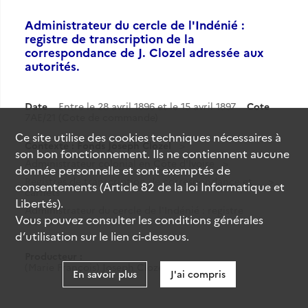
Administrateur du cercle de l'Indénié :
registre de transcription de la
correspondance de J. Clozel adressée aux
autorités.
Date
Entre le 28 avril 1896 et le 15 avril 1897
Cote
7AE/21 (Cote de commande)
Ce site utilise des
cookies
techniques nécessaires à
Contexte : Fonds Joseph Clozel
son bon fonctionnement. Ils ne contiennent aucune
Administrateur colonial en Côte d'Ivoire
donnée personnelle et sont exemptés de
Registres de transcription de correspondance et
consentements (Article 82 de la loi Informatique et
carnets
Libertés).
Administrateur du cercle de l'Indénié : registre
Vous pouvez consulter les conditions générales
de...
d’utilisation sur le lien ci-dessous.
Producteur :
(Marie François) Joseph Clozel (1860-1918)
En savoir plus
J'ai compris