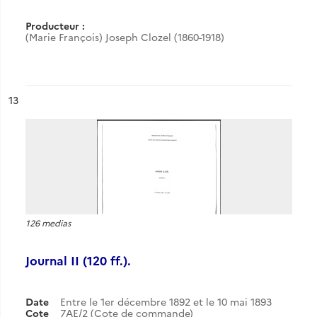
Producteur :
(Marie François) Joseph Clozel (1860-1918)
ésultat n°
13
126 medias
Journal II (120 ff.).
Date
Entre le 1er décembre 1892 et le 10 mai 1893
Cote
7AE/2 (Cote de commande)