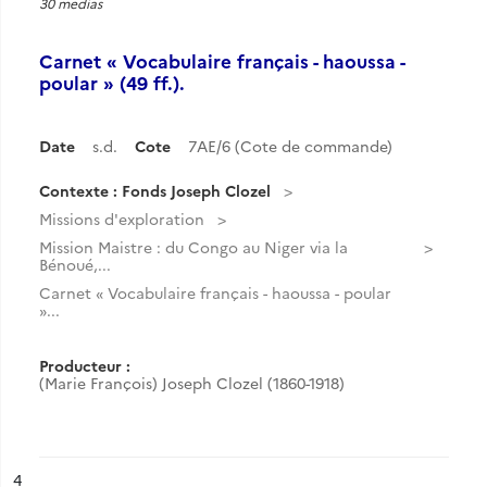
30 medias
Carnet « Vocabulaire français - haoussa -
poular » (49 ff.).
Date
s.d.
Cote
7AE/6 (Cote de commande)
Contexte : Fonds Joseph Clozel
Missions d'exploration
Mission Maistre : du Congo au Niger via la
Bénoué,...
Carnet « Vocabulaire français - haoussa - poular
»...
Producteur :
(Marie François) Joseph Clozel (1860-1918)
ésultat n°
4