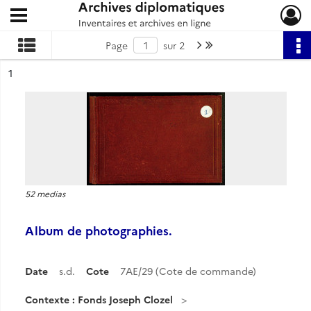
Ouvrir le menu déroulant
Archives diplomatiques
Page suivante : 1/2
Dernière page
Page
sur 2
ésultat n°
1
52 medias
Album de photographies.
Date
s.d.
Cote
7AE/29 (Cote de commande)
Contexte : Fonds Joseph Clozel