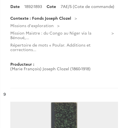
Date
1892-1893
Cote
7AE/5 (Cote de commande)
Contexte : Fonds Joseph Clozel
Missions d'exploration
Mission Maistre : du Congo au Niger via la
Bénoué,...
Répertoire de mots « Poular. Additions et
corrections...
Producteur :
(Marie François) Joseph Clozel (1860-1918)
ésultat n°
9