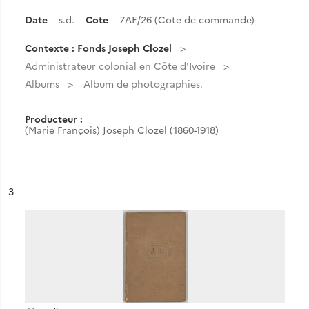
Date
s.d.
Cote
7AE/26 (Cote de commande)
Contexte : Fonds Joseph Clozel
Administrateur colonial en Côte d'Ivoire
Albums
Album de photographies.
Producteur :
(Marie François) Joseph Clozel (1860-1918)
ésultat n°
3