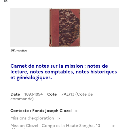
ésultat n°
15
95 medias
Carnet de notes sur la mission : notes de
lecture, notes comptables, notes historiques
et généalogiques.
Date
1893-1894
Cote
7AE/13 (Cote de
commande)
Contexte : Fonds Joseph Clozel
Missions d'exploration
Mission Clozel : Congo et la Haute-Sangha, 10