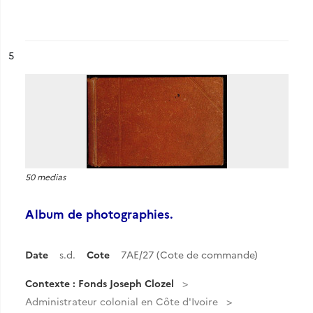
ésultat n°
5
50 medias
Album de photographies.
Date
s.d.
Cote
7AE/27 (Cote de commande)
Contexte : Fonds Joseph Clozel
Administrateur colonial en Côte d'Ivoire