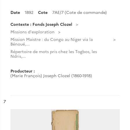
Date
1892
Cote
7AE/7 (Cote de commande)
Contexte : Fonds Joseph Clozel
Missions d'exploration
Mission Maistre : du Congo au Niger via la
Bénoué,...
Répertoire de mots pris chez les Togbos, les
Ndris,...
Producteur :
(Marie François) Joseph Clozel (1860-1918)
ésultat n°
7