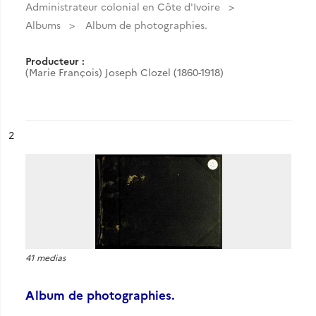
Administrateur colonial en Côte d'Ivoire
Albums
Album de photographies.
Producteur :
(Marie François) Joseph Clozel (1860-1918)
ésultat n°
2
41 medias
Album de photographies.