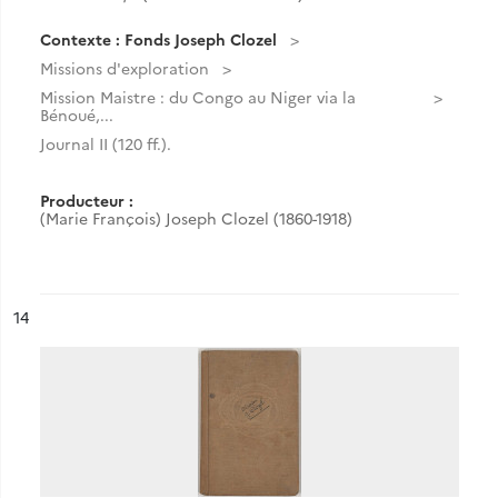
Contexte : Fonds Joseph Clozel
Missions d'exploration
Mission Maistre : du Congo au Niger via la
Bénoué,...
Journal II (120 ff.).
Producteur :
(Marie François) Joseph Clozel (1860-1918)
ésultat n°
14