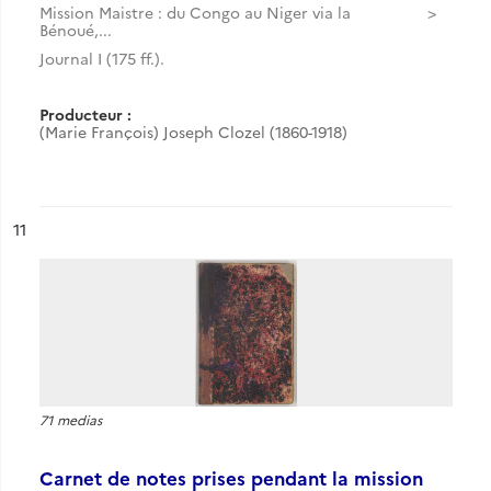
Mission Maistre : du Congo au Niger via la
Bénoué,...
Journal I (175 ff.).
Producteur :
(Marie François) Joseph Clozel (1860-1918)
ésultat n°
11
71 medias
Carnet de notes prises pendant la mission