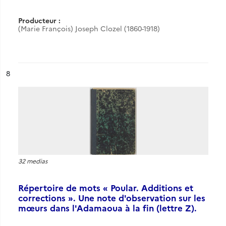
Producteur :
(Marie François) Joseph Clozel (1860-1918)
ésultat n°
8
32 medias
Répertoire de mots « Poular. Additions et
corrections ». Une note d'observation sur les
mœurs dans l'Adamaoua à la fin (lettre Z).