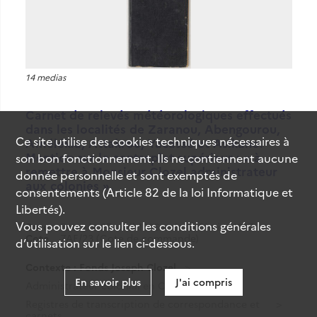
14 medias
Carnet de relevés météorologiques effectués
dans les localités de Zaranou, Abengourou,
Ce site utilise des
cookies
techniques nécessaires à
Amélékia, Attakrou, Yacassé et Asikano.
Mention sur le contreplat supérieur : « à
son bon fonctionnement. Ils ne contiennent aucune
remettre à Monsieur Clozel administrateur
donnée personnelle et sont exemptés de
aux colonies ».
consentements (Article 82 de la loi Informatique et
Libertés).
Vous pouvez consulter les conditions générales
Date
Entre le 27 avril 1896 et le 21 février 1897
Cote
7AE/23 (Cote de commande)
d’utilisation sur le lien ci-dessous.
Contexte : Fonds Joseph Clozel
En savoir plus
J'ai compris
Administrateur colonial en Côte d'Ivoire
Registres de transcription de correspondance et
carnets