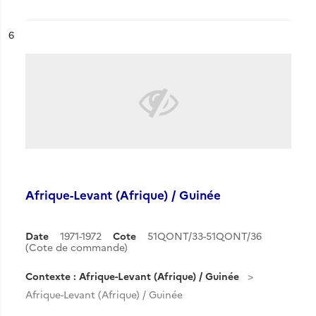
ésultat n°
6
Afrique-Levant (Afrique) / Guinée
Date
1971-1972
Cote
51QONT/33-51QONT/36
(Cote de commande)
Contexte : Afrique-Levant (Afrique) / Guinée
Afrique-Levant (Afrique) / Guinée