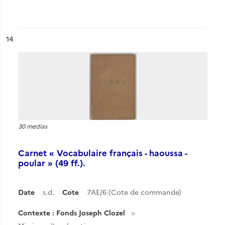
ésultat n°
14
30 medias
Carnet « Vocabulaire français - haoussa -
poular » (49 ff.).
Date
s.d.
Cote
7AE/6 (Cote de commande)
Contexte : Fonds Joseph Clozel