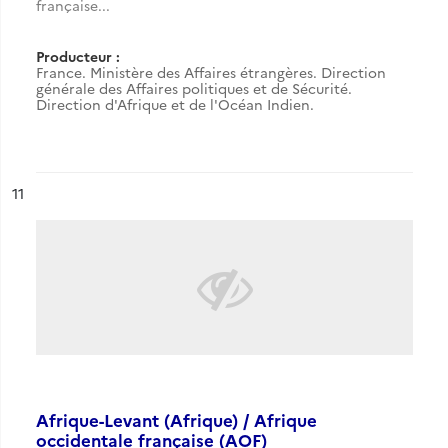
française...
Producteur :
France. Ministère des Affaires étrangères. Direction
générale des Affaires politiques et de Sécurité.
Direction d'Afrique et de l'Océan Indien.
ésultat n°
11
Afrique-Levant (Afrique) / Afrique
occidentale française (AOF)