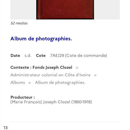
52 medias
Album de photographies.
Date
s.d.
Cote
7AE/29 (Cote de commande)
Contexte : Fonds Joseph Clozel
Administrateur colonial en Côte d'Ivoire
Albums
Album de photographies.
Producteur :
(Marie François) Joseph Clozel (1860-1918)
ésultat n°
13