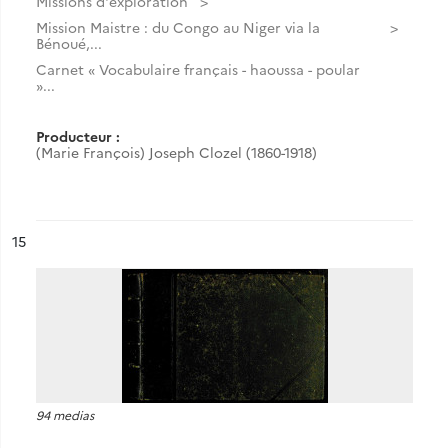
Missions d'exploration
Mission Maistre : du Congo au Niger via la
Bénoué,...
Carnet « Vocabulaire français - haoussa - poular
»...
Producteur :
(Marie François) Joseph Clozel (1860-1918)
ésultat n°
15
94 medias