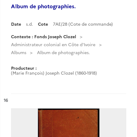
Album de photographies.
Date
s.d.
Cote
7AE/28 (Cote de commande)
Contexte : Fonds Joseph Clozel
Administrateur colonial en Côte d'Ivoire
Albums
Album de photographies.
Producteur :
(Marie François) Joseph Clozel (1860-1918)
ésultat n°
16