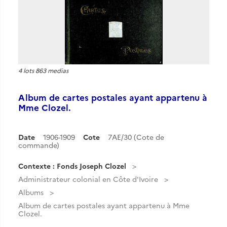
4 lots 863 medias
Album de cartes postales ayant appartenu à
Mme Clozel.
Date
1906-1909
Cote
7AE/30 (Cote de
commande)
Contexte : Fonds Joseph Clozel
Administrateur colonial en Côte d'Ivoire
Albums
Album de cartes postales ayant appartenu à Mme
Clozel.