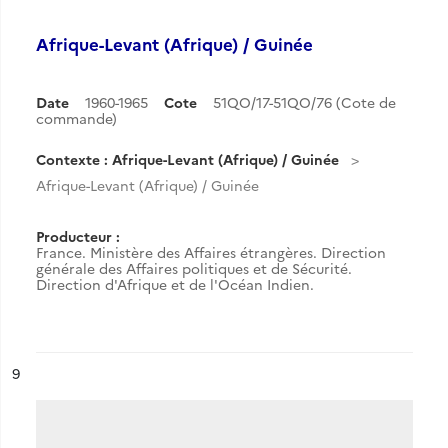
Afrique-Levant (Afrique) / Guinée
Date
1960-1965
Cote
51QO/17-51QO/76 (Cote de
commande)
Contexte : Afrique-Levant (Afrique) / Guinée
Afrique-Levant (Afrique) / Guinée
Producteur :
France. Ministère des Affaires étrangères. Direction
générale des Affaires politiques et de Sécurité.
Direction d'Afrique et de l'Océan Indien.
ésultat n°
9