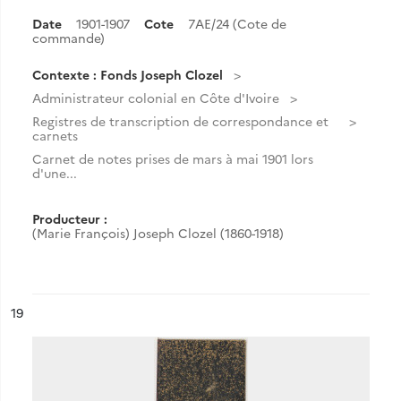
Date
1901-1907
Cote
7AE/24 (Cote de
commande)
Contexte : Fonds Joseph Clozel
Administrateur colonial en Côte d'Ivoire
Registres de transcription de correspondance et
carnets
Carnet de notes prises de mars à mai 1901 lors
d'une...
Producteur :
(Marie François) Joseph Clozel (1860-1918)
ésultat n°
19