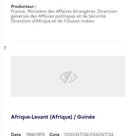
Producteur :
France. Ministère des Affaires étrangères. Direction
générale des Affaires politiques et de Sécurité.
Direction d'Afrique et de l'Océan Indien.
ésultat n°
7
Afrique-Levant (Afrique) / Guinée
Date
1966-1970
Cote
51QONT/26-51QONT/32