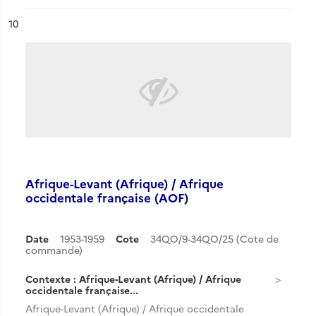
ésultat n°
10
Afrique-Levant (Afrique) / Afrique
occidentale française (AOF)
Date
1953-1959
Cote
34QO/9-34QO/25 (Cote de
commande)
Contexte : Afrique-Levant (Afrique) / Afrique
occidentale française...
Afrique-Levant (Afrique) / Afrique occidentale