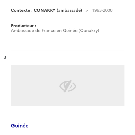
Contexte : CONAKRY (ambassade)
1963-2000
Producteur :
Ambassade de France en Guinée (Conakry)
ésultat n°
3
Guinée