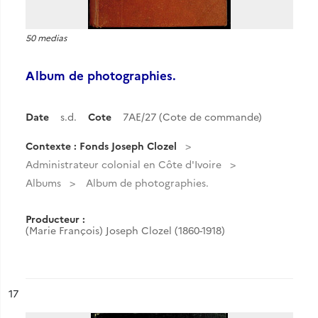
50 medias
Album de photographies.
Date
s.d.
Cote
7AE/27 (Cote de commande)
Contexte : Fonds Joseph Clozel
Administrateur colonial en Côte d'Ivoire
Albums
Album de photographies.
Producteur :
(Marie François) Joseph Clozel (1860-1918)
ésultat n°
17