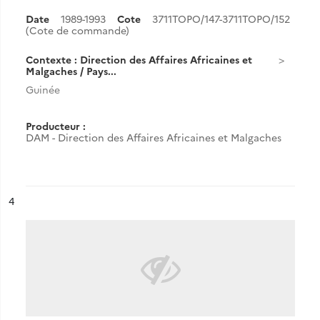
Date
1989-1993
Cote
3711TOPO/147-3711TOPO/152
(Cote de commande)
Contexte : Direction des Affaires Africaines et
Malgaches / Pays...
Guinée
Producteur :
DAM - Direction des Affaires Africaines et Malgaches
ésultat n°
4