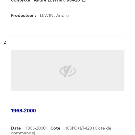
Producteur :
LEWIN, André
ésultat n°
2
1963-2000
Date
1963-2000
Cote
163PO/1/1-129 (Cote de
commande)