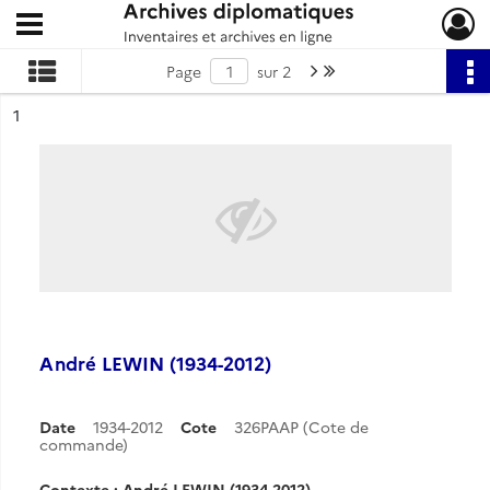
Ouvrir le menu déroulant
Archives diplomatiques
Page suivante : 1/2
Dernière page
Page
sur 2
ésultat n°
1
André LEWIN (1934-2012)
Date
1934-2012
Cote
326PAAP (Cote de
commande)
Contexte : André LEWIN (1934-2012)