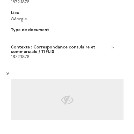
1872-1878
Lieu
Géorgie
Type de document
-
Contexte : Correspondance consulaire et
commerciale / TIFLIS
1872-1878
Résultat n°
9