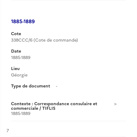
1885-1889
Cote
338CCC/6 (Cote de commande)
Date
1885-1889
Lieu
Géorgie
Type de document
-
Contexte : Correspondance consulaire et
commerciale / TIFLIS
1885-1889
Résultat n°
7