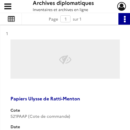
Ouvrir le menu déroulant
Archives diplomatiques
Page
sur 1
Résultat n°
1
Papiers Ulysse de Ratti-Menton
Cote
521PAAP (Cote de commande)
Date