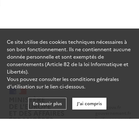
Ce site utilise des
cookies
techniques nécessaires à
son bon fonctionnement. Ils ne contiennent aucune
donnée personnelle et sont exemptés de
consentements (Article 82 de la loi Informatique et
Libertés).
Vous pouvez consulter les conditions générales
d’utilisation sur le lien ci-dessous.
En savoir plus
J'ai compris
data.gouv.fr
gouvernement.fr
legifrance.gouv.fr
service-public.fr