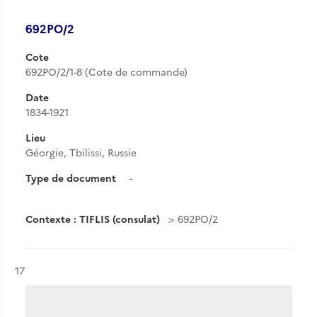
692PO/2
Cote
692PO/2/1-8 (Cote de commande)
Date
1834-1921
Lieu
Géorgie, Tbilissi, Russie
Type de document
-
Contexte : TIFLIS (consulat)
692PO/2
Résultat n°
17