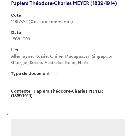
Papiers Théodore-Charles MEYER (1839-1914)
Cote
116PAAP (Cote de commande)
Date
1868-1903
Lieu
Allemagne, Russie, Chine, Madagascar, Singapour,
Géorgie, Suisse, Australie, Italie, Haïti
Type de document
-
Contexte : Papiers Théodore-Charles MEYER
(1839-1914)
Résultat n°
3