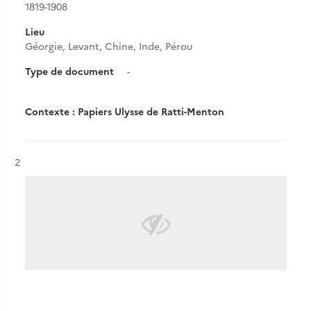
1819-1908
Lieu
Géorgie, Levant, Chine, Inde, Pérou
Type de document
-
Contexte : Papiers Ulysse de Ratti-Menton
Résultat n°
2