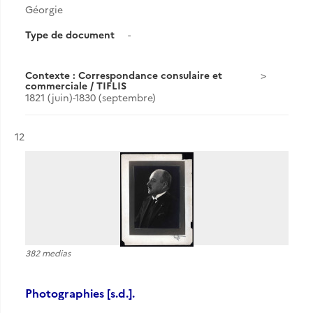
Géorgie
Type de document
-
Contexte : Correspondance consulaire et
commerciale / TIFLIS
1821 (juin)-1830 (septembre)
Résultat n°
12
382 medias
Photographies [s.d.].