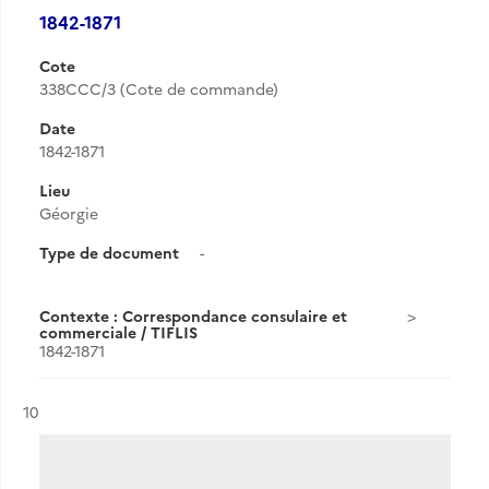
1842-1871
Cote
338CCC/3 (Cote de commande)
Date
1842-1871
Lieu
Géorgie
Type de document
-
Contexte : Correspondance consulaire et
commerciale / TIFLIS
1842-1871
Résultat n°
10