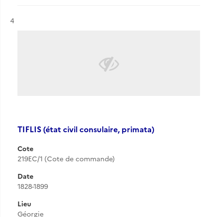
Résultat n°
4
TIFLIS (état civil consulaire, primata)
Cote
219EC/1 (Cote de commande)
Date
1828-1899
Lieu
Géorgie