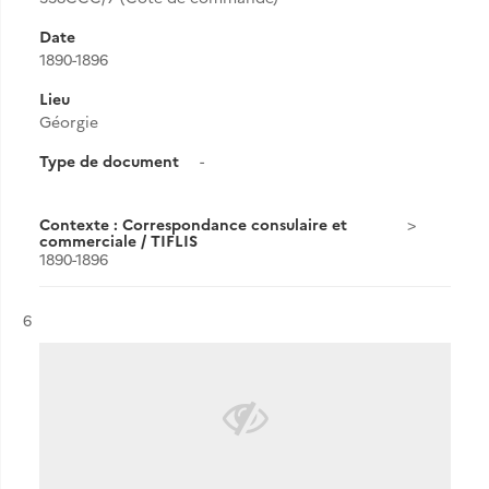
Date
1890-1896
Lieu
Géorgie
Type de document
-
Contexte : Correspondance consulaire et
commerciale / TIFLIS
1890-1896
Résultat n°
6