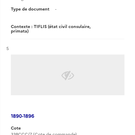
Type de document
-
Contexte : TIFLIS (état civil consulaire,
primata)
Résultat n°
5
1890-1896
Cote
338CCC/7 (Cote de commande)