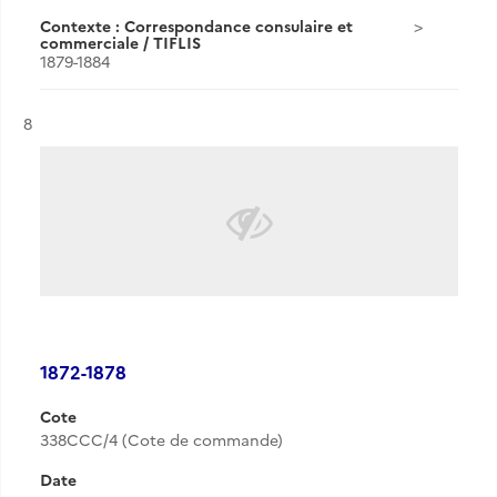
Contexte : Correspondance consulaire et
commerciale / TIFLIS
1879-1884
Résultat n°
8
1872-1878
Cote
338CCC/4 (Cote de commande)
Date