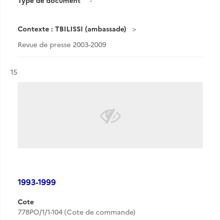
Type de document
-
Contexte : TBILISSI (ambassade)
Revue de presse 2003-2009
Résultat n°
15
1993-1999
Cote
778PO/1/1-104 (Cote de commande)