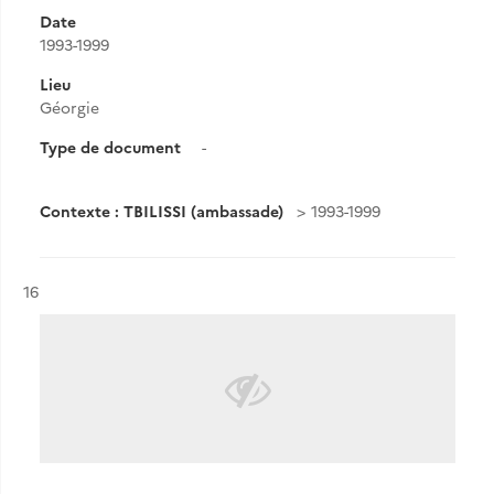
Date
1993-1999
Lieu
Géorgie
Type de document
-
Contexte : TBILISSI (ambassade)
1993-1999
Résultat n°
16