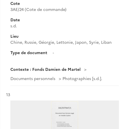
Cote
3AE/24 (Cote de commande)
Date
s.d.
Lieu
Chine, Russie, Géorgie, Lettonie, Japon, Syrie, Liban
Type de document
-
Contexte : Fonds Damien de Martel
Documents personnels
Photographies [s.d.].
Résultat n°
13