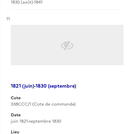
1830 (août)-1841
Résultat n°
11
1821 (juin)-1830 (septembre)
Cote
338CCC/1 (Cote de commande)
Date
juin 1821-septembre 1830
Lieu