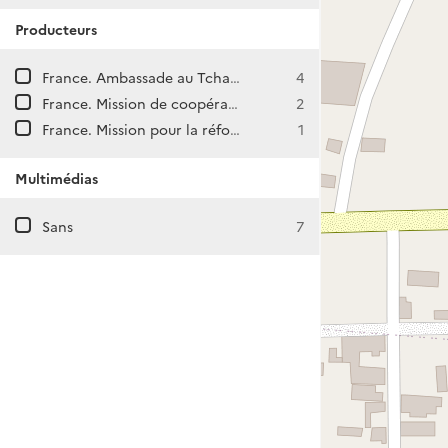
Producteurs
France. Ambassade au Tchad (Ndjamena)
4
France. Mission de coopération et d'action culturelle à Ndjamena (Tchad)
2
France. Mission pour la réforme administrative au Tchad (Ndjamena)
1
Multimédias
Sans
7