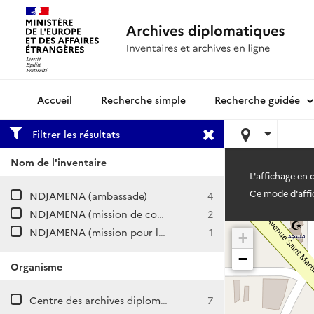
Recherche simple
Recherche guidée
Archives diplomatiques
Filtrer les résultats
Nom de l'inventaire
L'affichage en
Ce mode d'affic
NDJAMENA (ambassade)
4
NDJAMENA (mission de coopération et d'action culturelle)
2
NDJAMENA (mission pour la réforme administrative au Tchad)
1
+
−
Organisme
Centre des archives diplomatiques de Nantes
7