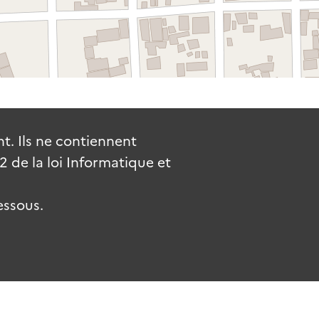
. Ils ne contiennent
de la loi Informatique et
essous.
uv.fr
gouvernement.fr
legifrance.gouv.fr
service-public.fr