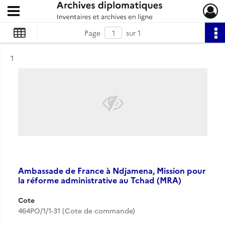
Ouvrir le menu déroulant
Archives diplomatiques
Page
sur 1
Résultat n°
1
Ambassade de France à Ndjamena, Mission pour
la réforme administrative au Tchad (MRA)
Cote
464PO/1/1-31 (Cote de commande)