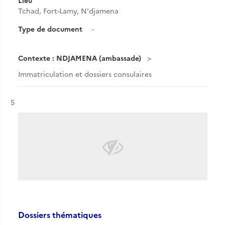
Lieu
Tchad, Fort-Lamy, N'djamena
Type de document
-
Contexte : NDJAMENA (ambassade)
Immatriculation et dossiers consulaires
Résultat n°
5
Dossiers thématiques