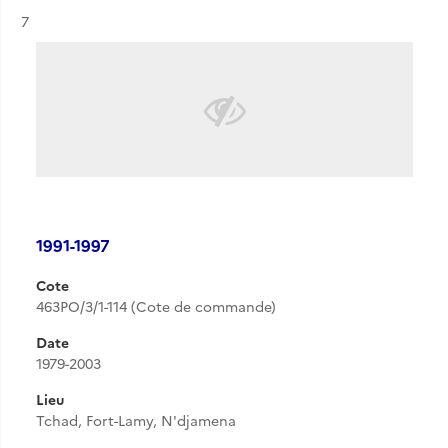
Résultat n°
7
1991-1997
Cote
463PO/3/1-114 (Cote de commande)
Date
1979-2003
Lieu
Tchad, Fort-Lamy, N'djamena