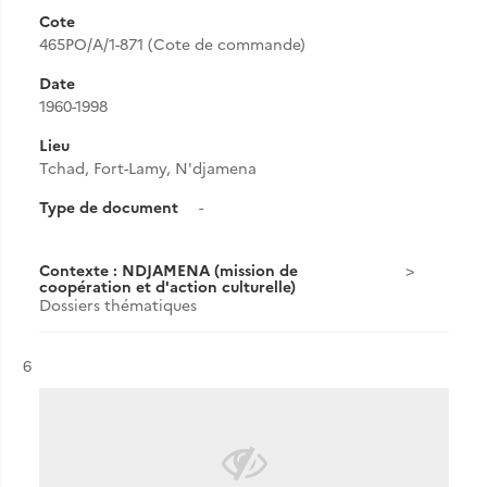
Cote
465PO/A/1-871 (Cote de commande)
Date
1960-1998
Lieu
Tchad, Fort-Lamy, N'djamena
Type de document
-
Contexte : NDJAMENA (mission de
coopération et d'action culturelle)
Dossiers thématiques
Résultat n°
6