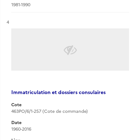
1981-1990
Résultat n°
4
Immatriculation et dossiers consulaires
Cote
463PO/6/1-257 (Cote de commande)
Date
1960-2016