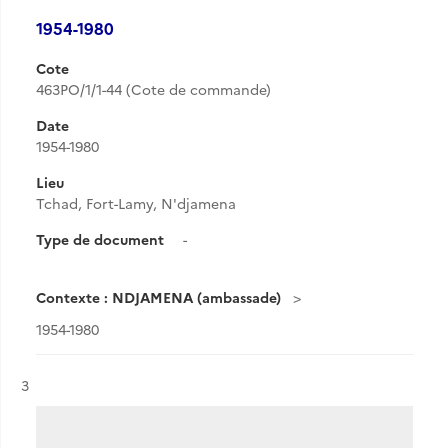
1954-1980
Cote
463PO/1/1-44 (Cote de commande)
Date
1954-1980
Lieu
Tchad, Fort-Lamy, N'djamena
Type de document
-
Contexte : NDJAMENA (ambassade)
1954-1980
Résultat n°
3