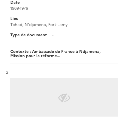
Date
1969-1976
Lieu
Tchad, N'djamena, Fort-Lamy
Type de document
-
Contexte : Ambassade de France à Ndjamena,
Mission pour la réforme...
Résultat n°
2