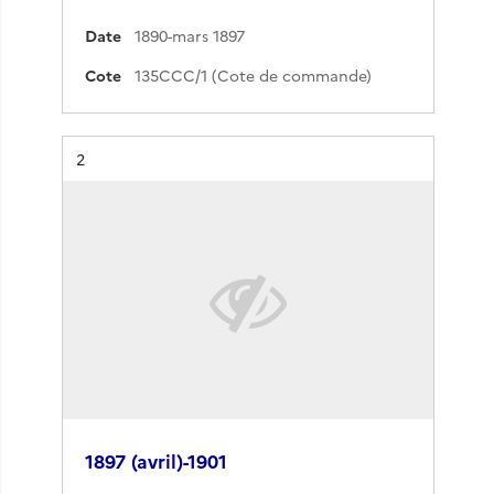
Date
1890-mars 1897
Cote
135CCC/1 (Cote de commande)
Résultat n°
2
1897 (avril)-1901