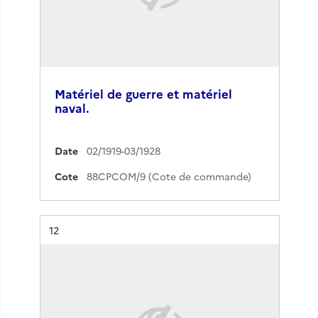
Matériel de guerre et matériel
naval.
Date
02/1919-03/1928
Cote
88CPCOM/9 (Cote de commande)
Résultat n°
12