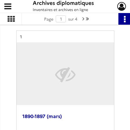
Ouvrir le menu déroulant
Archives diplomatiques
Page suivante : 1/4
Dernière page
Page
sur 4
Résultat n°
1
1890-1897 (mars)