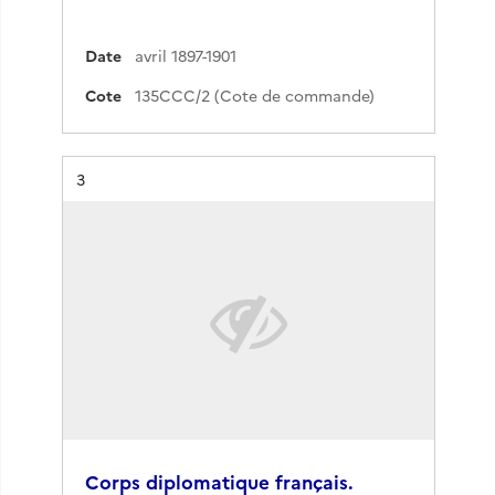
Date
avril 1897-1901
Cote
135CCC/2 (Cote de commande)
Résultat n°
3
Corps diplomatique français.