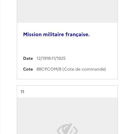
Mission militaire française.
Date
12/1918-11/1925
Cote
88CPCOM/8 (Cote de commande)
Résultat n°
11