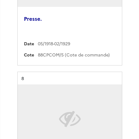
Presse.
Date
05/1918-02/1929
Cote
88CPCOM/5 (Cote de commande)
Résultat n°
8