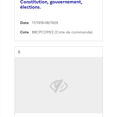
Constitution, gouvernement,
élections.
Date
11/1918-08/1929
Cote
88CPCOM/2 (Cote de commande)
Résultat n°
5