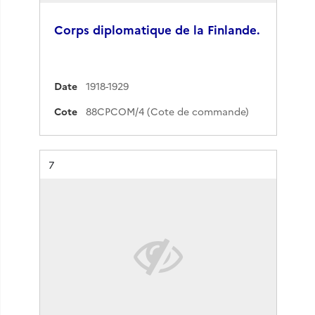
Corps diplomatique de la Finlande.
Date
1918-1929
Cote
88CPCOM/4 (Cote de commande)
Résultat n°
7