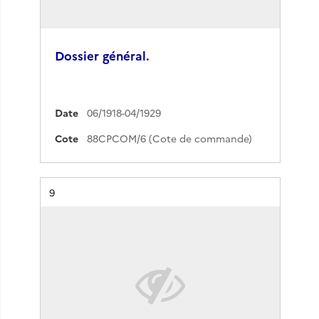
Dossier général.
Date
06/1918-04/1929
Cote
88CPCOM/6 (Cote de commande)
Résultat n°
9