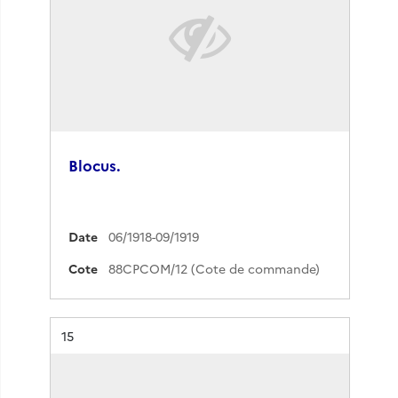
Blocus.
Date
06/1918-09/1919
Cote
88CPCOM/12 (Cote de commande)
Résultat n°
15