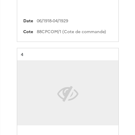
Date
06/1918-04/1929
Cote
88CPCOM/1 (Cote de commande)
Résultat n°
4