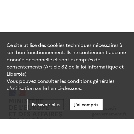
Ce site utilise des
cookies
techniques nécessaires à
son bon fonctionnement. Ils ne contiennent aucune
donnée personnelle et sont exemptés de
consentements (Article 82 de la loi Informatique et
Libertés).
Vous pouvez consulter les conditions générales
d’utilisation sur le lien ci-dessous.
En savoir plus
J'ai compris
data.gouv.fr
gouvernement.fr
legifrance.gouv.fr
service-public.fr