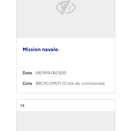
Mission navale.
Date
04/1919-06/1920
Cote
88CPCOM/11 (Cote de commande)
Résultat n°
14