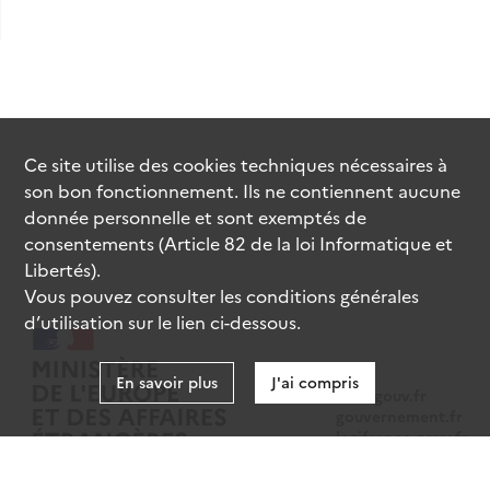
Ce site utilise des
cookies
techniques nécessaires à
son bon fonctionnement. Ils ne contiennent aucune
donnée personnelle et sont exemptés de
consentements (Article 82 de la loi Informatique et
Libertés).
Vous pouvez consulter les conditions générales
d’utilisation sur le lien ci-dessous.
En savoir plus
J'ai compris
data.gouv.fr
gouvernement.fr
legifrance.gouv.fr
service-public.fr