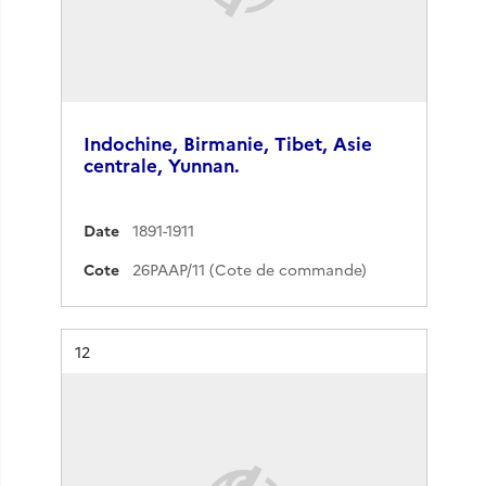
Indochine, Birmanie, Tibet, Asie
centrale, Yunnan.
Date
1891-1911
Cote
26PAAP/11 (Cote de commande)
Résultat n°
12