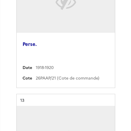
Perse.
Date
1918-1920
Cote
26PAAP/21 (Cote de commande)
Résultat n°
13