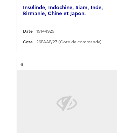
Insulinde, Indochine, Siam, Inde,
Birmanie, Chine et Japon.
Date
1914-1929
Cote
26PAAP/27 (Cote de commande)
Résultat n°
6