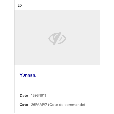
Résultat n°
20
Yunnan.
Date
1898-1911
Cote
26PAAP/7 (Cote de commande)