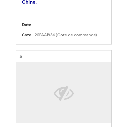
Chine.
Date
-
Cote
26PAAP/34 (Cote de commande)
Résultat n°
5