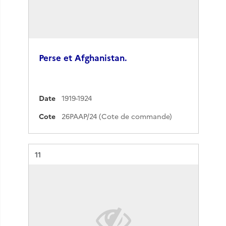
Perse et Afghanistan.
Date
1919-1924
Cote
26PAAP/24 (Cote de commande)
Résultat n°
11