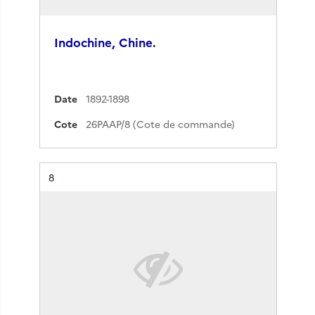
Indochine, Chine.
Date
1892-1898
Cote
26PAAP/8 (Cote de commande)
Résultat n°
8