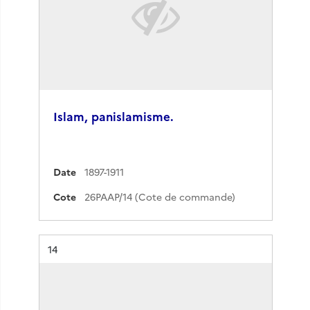
Islam, panislamisme.
Date
1897-1911
Cote
26PAAP/14 (Cote de commande)
Résultat n°
14