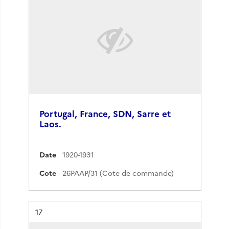
Portugal, France, SDN, Sarre et
Laos.
Date
1920-1931
Cote
26PAAP/31 (Cote de commande)
Résultat n°
17