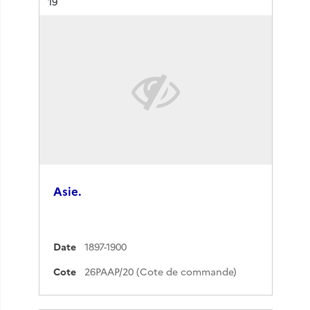
Résultat n°
19
Asie.
Date
1897-1900
Cote
26PAAP/20 (Cote de commande)