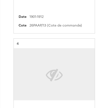
Date
1901-1912
Cote
26PAAP/13 (Cote de commande)
Résultat n°
4