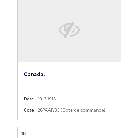
Canada.
Date
1913-1918
Cote
26PAAP/33 (Cote de commande)
Résultat n°
18