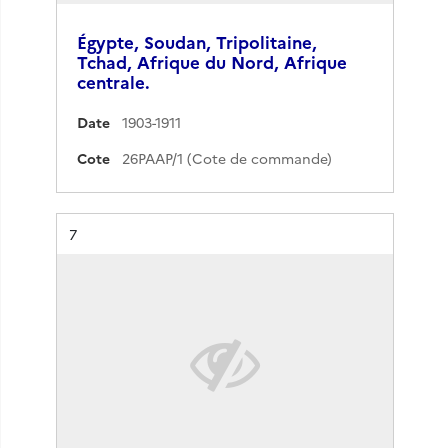
Égypte, Soudan, Tripolitaine,
Tchad, Afrique du Nord, Afrique
centrale.
Date
1903-1911
Cote
26PAAP/1 (Cote de commande)
Résultat n°
7