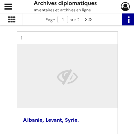
Ouvrir le menu déroulant
Archives diplomatiques
Page suivante : 1/2
Dernière page
Page
sur 2
Résultat n°
1
Albanie, Levant, Syrie.