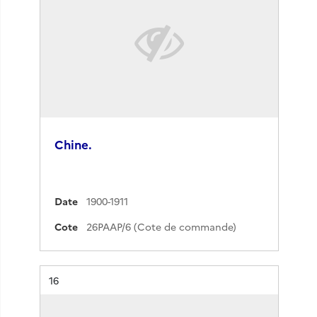
Chine.
Date
1900-1911
Cote
26PAAP/6 (Cote de commande)
Résultat n°
16