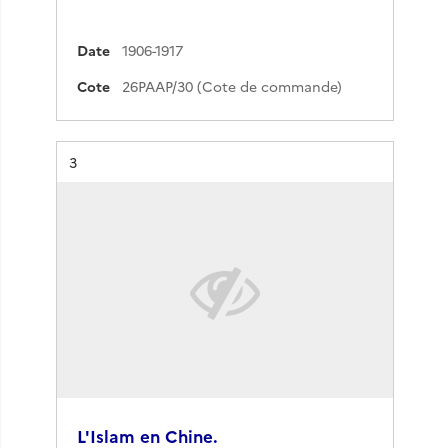
Date
1906-1917
Cote
26PAAP/30 (Cote de commande)
Résultat n°
3
L'Islam en Chine.