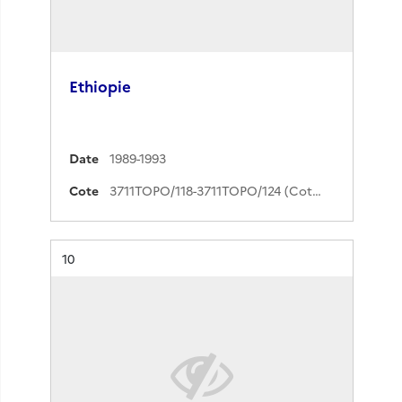
Ethiopie
Date
1989-1993
Cote
3711TOPO/118-3711TOPO/124 (Cote de commande)
Résultat n°
10