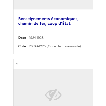
Renseignements économiques,
chemin de fer, coup d'État.
Date
1924-1928
Cote
26PAAP/25 (Cote de commande)
Résultat n°
9