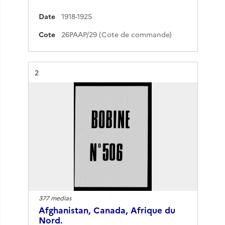
Date
1918-1925
Cote
26PAAP/29 (Cote de commande)
Résultat n°
2
377 medias
Afghanistan, Canada, Afrique du
Nord.