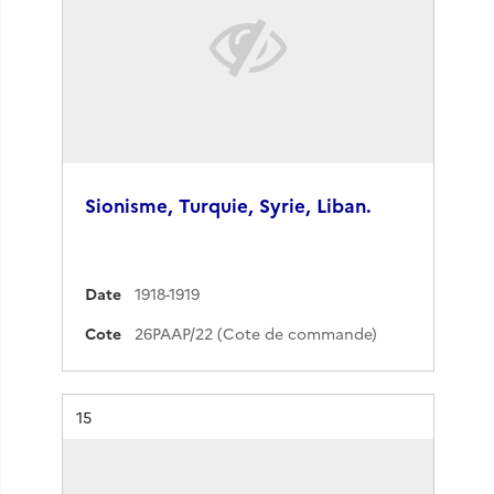
Sionisme, Turquie, Syrie, Liban.
Date
1918-1919
Cote
26PAAP/22 (Cote de commande)
Résultat n°
15