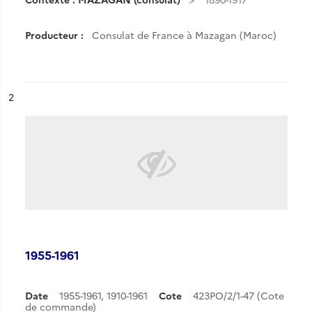
Producteur :
Consulat de France à Mazagan (Maroc)
ésultat n°
2
1955-1961
Date
1955-1961
,
1910-1961
Cote
423PO/2/1-47 (Cote
de commande)