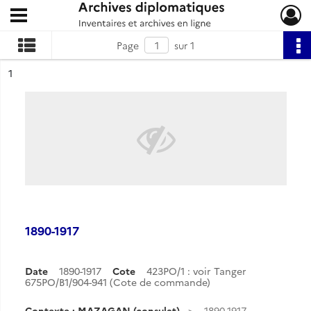
Ouvrir le menu déroulant
Archives diplomatiques
Page
sur 1
ésultat n°
1
1890-1917
Date
1890-1917
Cote
423PO/1 : voir Tanger
675PO/B1/904-941 (Cote de commande)
Contexte : MAZAGAN (consulat)
1890-1917