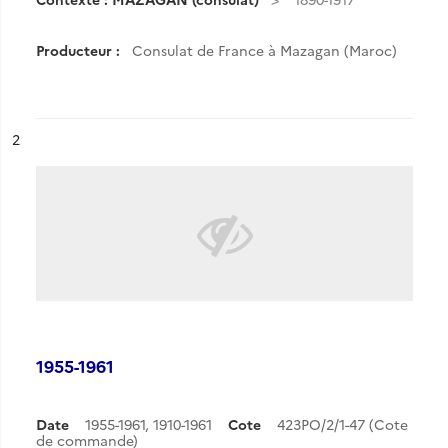
Producteur :
Consulat de France à Mazagan (Maroc)
ésultat n°
2
1955-1961
Date
1955-1961
,
1910-1961
Cote
423PO/2/1-47 (Cote
de commande)