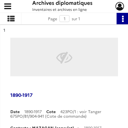
Ouvrir le menu déroulant
Archives diplomatiques
Page
sur 1
ésultat n°
1
1890-1917
Date
1890-1917
Cote
423PO/1 : voir Tanger
675PO/B1/904-941 (Cote de commande)
Contexte : MAZAGAN (consulat)
1890-1917