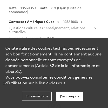
Date
1956-1959
Cote
87QO/48 (Cote de
commande)
Contexte : Amérique / Cuba
1952-1963
Questions culturelles : enseignement, relations
culturelles...
Janvier 1956-décembre 1959
Ce site utilise des
cookies
techniques nécessaires à
Producteur :
son bon fonctionnement. Ils ne contiennent aucune
France. Ministère des Affaires étrangères. Direction
generale des Affaires politiques et de Sécurité.
donnée personnelle et sont exemptés de
Direction des Amériques et des Caraïbes.
consentements (Article 82 de la loi Informatique et
Libertés).
Vous pouvez consulter les conditions générales
d’utilisation sur le lien ci-dessous.
ésultat n°
24
En savoir plus
J'ai compris