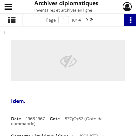
Ouvrir le menu déroulant
Archives diplomatiques
Page suivante : 1/4
Dernière page
Page
sur 4
ésultat n°
1
Idem.
Date
1966-1967
Cote
87QO/67 (Cote de
commande)
Contexte : Amérique / Cuba
1964-1970.