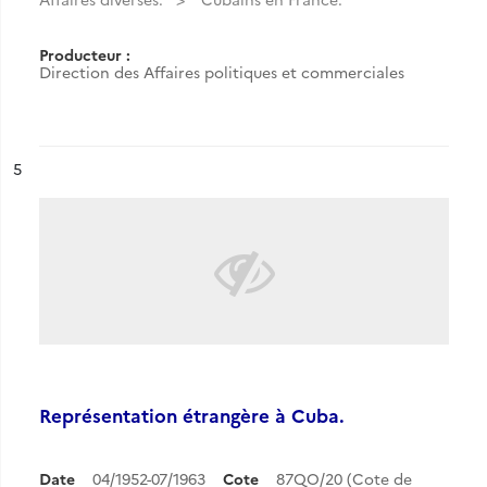
Producteur :
Direction des Affaires politiques et commerciales
ésultat n°
5
Représentation étrangère à Cuba.
Date
04/1952-07/1963
Cote
87QO/20 (Cote de