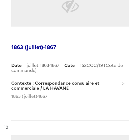
1863 (juillet)-1867
Date
juillet 1863-1867
Cote
152CCC/19 (Cote de
commande)
Contexte : Correspondance consulaire et
commerciale / LA HAVANE
1863 (juillet)-1867
ésultat n°
10