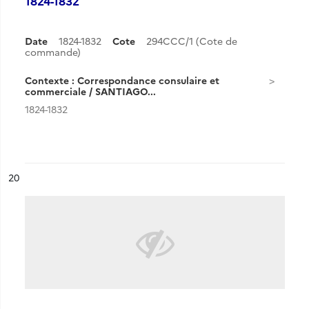
1824-1832
Date
1824-1832
Cote
294CCC/1 (Cote de
commande)
Contexte : Correspondance consulaire et
commerciale / SANTIAGO...
1824-1832
ésultat n°
20