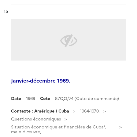
ésultat n°
15
Janvier-décembre 1969.
Date
1969
Cote
87QO/74 (Cote de commande)
Contexte : Amérique / Cuba
1964-1970.
Questions économiques
Situation économique et financière de Cuba*,
main d'œuvre,...