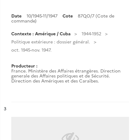
Date
10/1945-11/1947
Cote
87QO/7 (Cote de
commande)
Contexte : Amérique / Cuba
1944-1952
Politique extérieure : dossier général.
oct. 1945-nov. 1947.
Producteur :
France. Ministère des Affaires étrangères. Direction
generale des Affaires politiques et de Sécurité.
Direction des Amériques et des Caraïbes.
ésultat n°
3