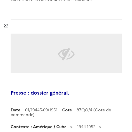
ésultat n°
22
Presse : dossier général.
Date
01/19445-09/1951
Cote
87QO/4 (Cote de
commande)
Contexte : Amérique / Cuba
1944-1952