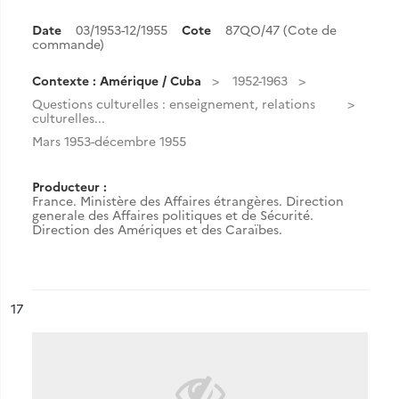
Date
03/1953-12/1955
Cote
87QO/47 (Cote de
commande)
Contexte : Amérique / Cuba
1952-1963
Questions culturelles : enseignement, relations
culturelles...
Mars 1953-décembre 1955
Producteur :
France. Ministère des Affaires étrangères. Direction
generale des Affaires politiques et de Sécurité.
Direction des Amériques et des Caraïbes.
ésultat n°
17