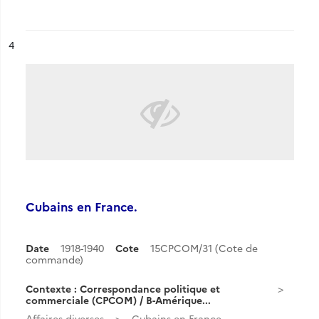
ésultat n°
4
Cubains en France.
Date
1918-1940
Cote
15CPCOM/31 (Cote de
commande)
Contexte : Correspondance politique et
commerciale (CPCOM) / B-Amérique...
Affaires diverses.
Cubains en France.