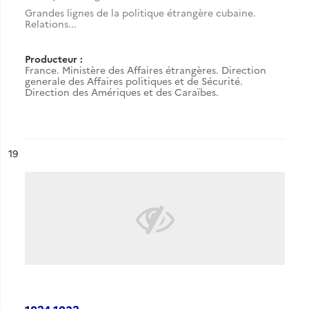
Grandes lignes de la politique étrangère cubaine.
Relations...
Producteur :
France. Ministère des Affaires étrangères. Direction
generale des Affaires politiques et de Sécurité.
Direction des Amériques et des Caraïbes.
ésultat n°
19