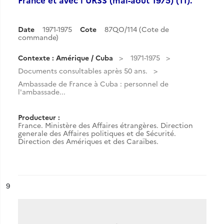
Date
1971-1975
Cote
87QO/114 (Cote de
commande)
Contexte : Amérique / Cuba
1971-1975
Documents consultables après 50 ans.
Ambassade de France à Cuba : personnel de
l'ambassade...
Producteur :
France. Ministère des Affaires étrangères. Direction
generale des Affaires politiques et de Sécurité.
Direction des Amériques et des Caraïbes.
ésultat n°
9