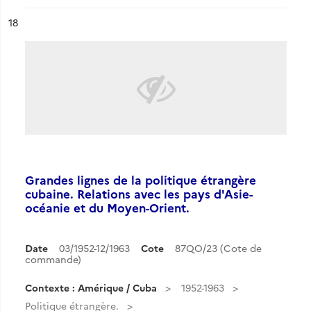
ésultat n°
18
Grandes lignes de la politique étrangère
cubaine. Relations avec les pays d'Asie-
océanie et du Moyen-Orient.
Date
03/1952-12/1963
Cote
87QO/23 (Cote de
commande)
Contexte : Amérique / Cuba
1952-1963
Politique étrangère.