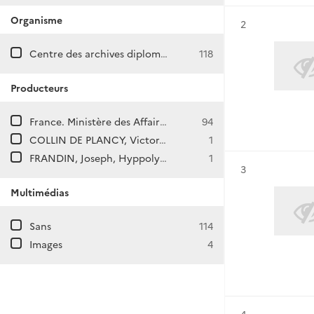
Organisme
Résultat n°
2
Centre des archives diplomatiques de La Courneuve
118
Producteurs
France. Ministère des Affaires étrangères. Direction générale des Affaires politiques et de Sécurité. Direction d'Asie et d'Océanie.
94
COLLIN DE PLANCY, Victor, Emile, Marie, Joseh
1
FRANDIN, Joseph, Hyppolyte
1
Résultat n°
3
Multimédias
Sans
114
Images
4
Résultat n°