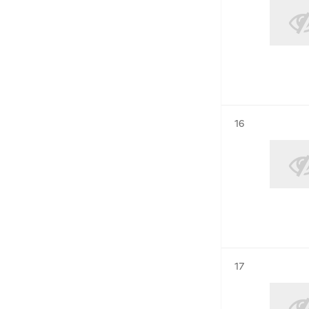
Résultat n°
16
Résultat n°
17