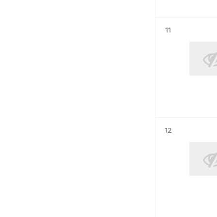
Résultat n°
11
Résultat n°
12