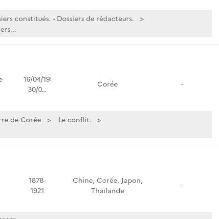
iers constitués. - Dossiers de rédacteurs.
ers...
e
16/04/1951-
Corée
-
30/0…
rre de Corée
Le conflit.
1878-
Chine, Corée, Japon,
-
1921
Thaïlande