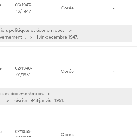
e
06/1947-
Corée
-
12/1947
iers politiques et économiques.
uvernement...
Juin-décembre 1947.
e
02/1948-
Corée
-
01/1951
se et documentation.
..
Février 1948-janvier 1951.
e
07/1955-
Corée
-