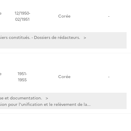
e
12/1950-
Corée
-
02/1951
iers constitués. - Dossiers de rédacteurs.
e
1951-
Corée
-
1955
se et documentation.
on pour l'unification et le relèvement de la...