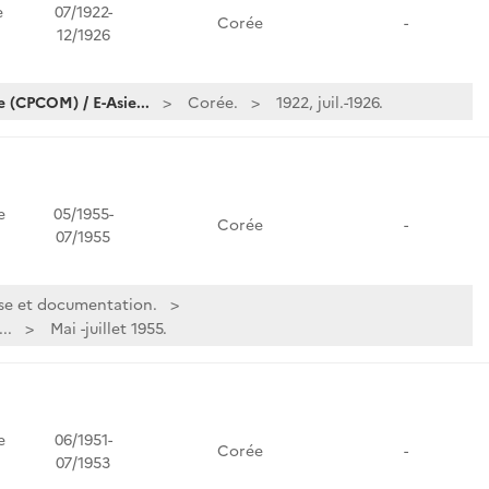
e
07/1922-
Corée
-
12/1926
 (CPCOM) / E-Asie...
Corée.
1922, juil.-1926.
e
05/1955-
Corée
-
07/1955
se et documentation.
..
Mai -juillet 1955.
e
06/1951-
Corée
-
07/1953