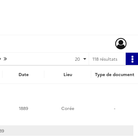
Page suivante : 1/6
Dernière page
20
118 résultats
Date
Lieu
Type de document
1889
Corée
-
89