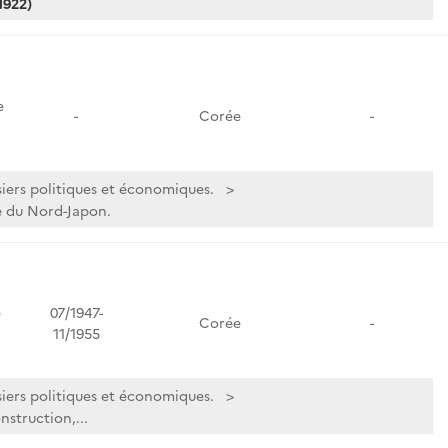
1922)
e
-
Corée
-
iers politiques et économiques.
e du Nord-Japon.
e
07/1947-
Corée
-
11/1955
iers politiques et économiques.
nstruction,...