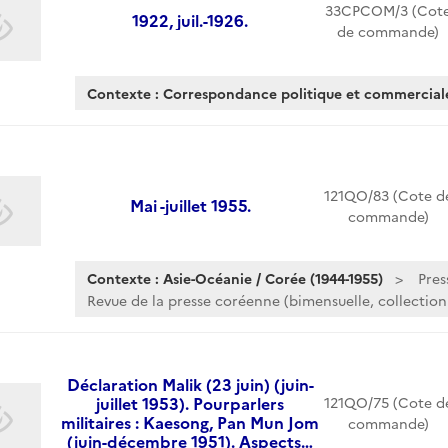
33CPCOM/3 (Cot
1922, juil.-1926.
de commande)
Contexte : Correspondance politique et commerciale
121QO/83 (Cote d
Mai -juillet 1955.
commande)
Contexte : Asie-Océanie / Corée (1944-1955)
Pres
Revue de la presse coréenne (bimensuelle, collection.
Déclaration Malik (23 juin) (juin-
juillet 1953). Pourparlers
121QO/75 (Cote d
militaires : Kaesong, Pan Mun Jom
commande)
(juin-décembre 1951). Aspects…