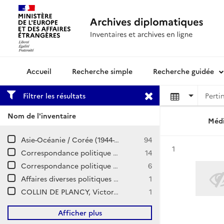
Recherche simple
Recherche guidée
Archives diplomatiques
Filtrer les résultats
Nom de l'inventaire
Médi
Asie-Océanie / Corée (1944-1955)
94
Résultat n°
1
Correspondance politique et commerciale (CPCOM) / E-Asie / Corée
14
Correspondance politique / Corée
6
Affaires diverses politiques / Corée
1
COLLIN DE PLANCY, Victor, Emile, Marie, Joseh
1
Afficher plus