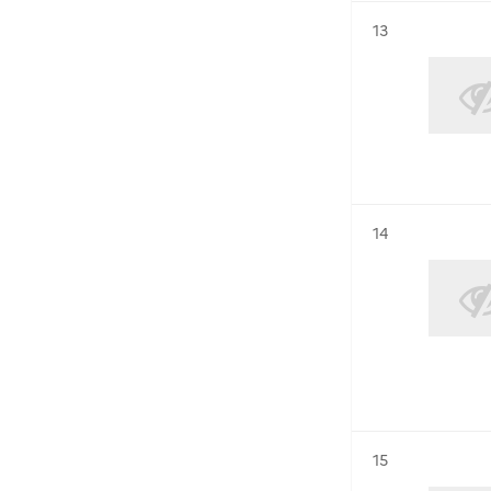
Résultat n°
13
Résultat n°
14
Résultat n°
15