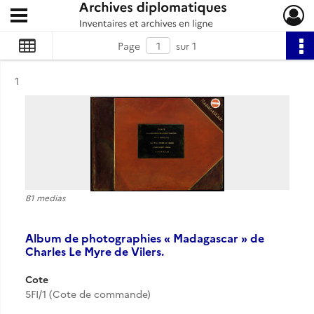
Ouvrir le menu déroulant
Archives diplomatiques
Page
sur 1
Résultat n°
1
81 medias
Album de photographies « Madagascar » de
Charles Le Myre de Vilers.
Cote
5FI/1 (Cote de commande)