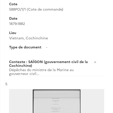
Cote
588PO/1/1 (Cote de commande)
Date
1879-1882
Lieu
Vietnam, Cochinchine
Type de document
-
Contexte : SAÏGON (gouvernement civil de la
Cochinchine)
Dépêches du ministre de la Marine au
gouverneur civil...
Résultat n°
5