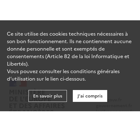
Ce site utilise des
cookies
techniques nécessaires à
son bon fonctionnement. Ils ne contiennent aucune
donnée personnelle et sont exemptés de
consentements (Article 82 de la loi Informatique et
Libertés).
Vous pouvez consulter les conditions générales
d’utilisation sur le lien ci-dessous.
En savoir plus
J'ai compris
data.gouv.fr
gouvernement.fr
legifrance.gouv.fr
service-public.fr