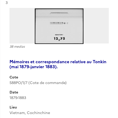
Résultat n°
3
38 medias
Mémoires et correspondance relative au Tonkin
(mai 1879-janvier 1883).
Cote
588PO/1/7 (Cote de commande)
Date
1879-1883
Lieu
Vietnam, Cochinchine