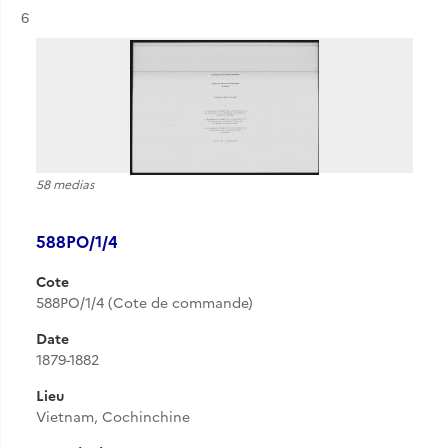
Résultat n°
6
58 medias
588PO/1/4
Cote
588PO/1/4 (Cote de commande)
Date
1879-1882
Lieu
Vietnam, Cochinchine