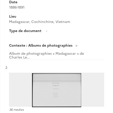
Date
1886-1891
Lieu
Madagascar, Cochinchine, Vietnam
Type de document
-
Contexte : Albums de photographies
Album de photographies « Madagascar » de
Charles Le...
Résultat n°
2
36 medias