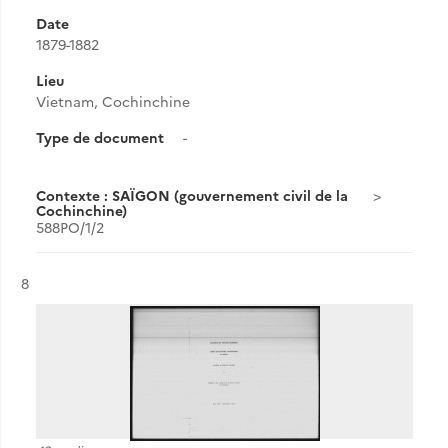
Date
1879-1882
Lieu
Vietnam, Cochinchine
Type de document
-
Contexte : SAÏGON (gouvernement civil de la
Cochinchine)
588PO/1/2
Résultat n°
8