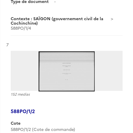
Type de document
-
Contexte : SAÏGON (gouvernement civil de la
Cochinchine)
588PO/1/4
Résultat n°
7
152 medias
588PO/1/2
Cote
588PO/1/2 (Cote de commande)