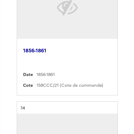
1856-1861
Date
1856-1861
Cote
158CCC/21 (Cote de commande)
Résultat n°
14