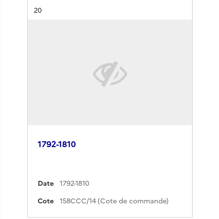
Résultat n°
20
1792-1810
Date
1792-1810
Cote
158CCC/14 (Cote de commande)