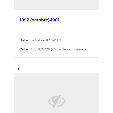
1892 (octobre)-1901
Date
octobre 1892-1901
Cote
158CCC/26 (Cote de commande)
Résultat n°
9