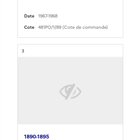
Date
1967-1968
Cote
481PO/1/89 (Cote de commande)
Résultat n°
3
1890-1895