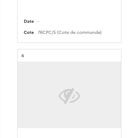
Date
-
Cote
76CPC/5 (Cote de commande)
Résultat n°
4