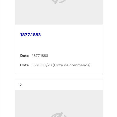
1877-1883
Date
1877-1883
Cote
158CCC/23 (Cote de commande)
Résultat n°
12