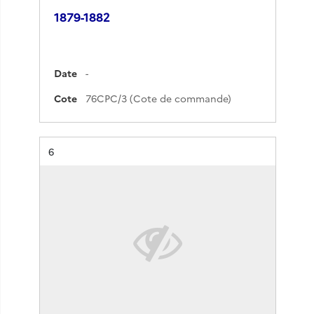
1879-1882
Date
-
Cote
76CPC/3 (Cote de commande)
Résultat n°
6