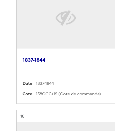
1837-1844
Date
1837-1844
Cote
158CCC/19 (Cote de commande)
Résultat n°
16