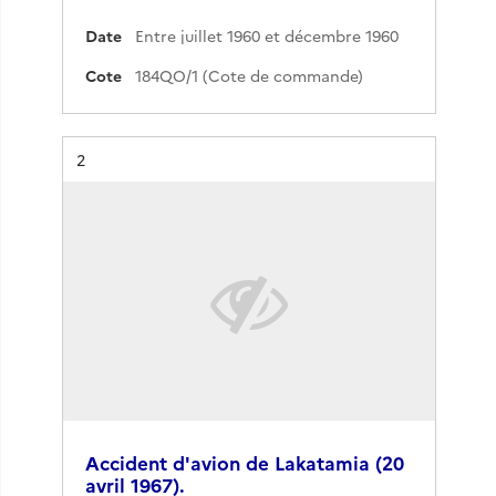
Date
Entre juillet 1960 et décembre 1960
Cote
184QO/1 (Cote de commande)
Résultat n°
2
Accident d'avion de Lakatamia (20
avril 1967).