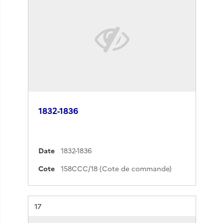
1832-1836
Date
1832-1836
Cote
158CCC/18 (Cote de commande)
Résultat n°
17