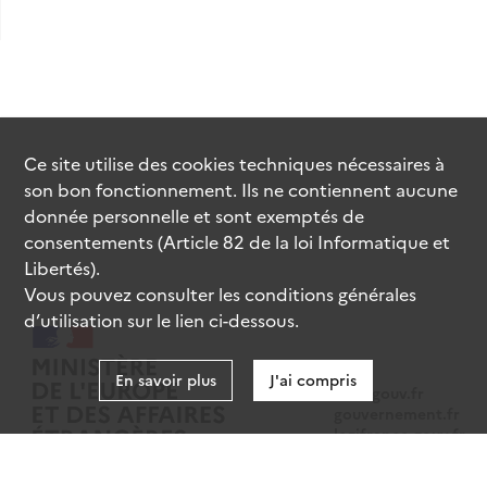
Ce site utilise des
cookies
techniques nécessaires à
son bon fonctionnement. Ils ne contiennent aucune
donnée personnelle et sont exemptés de
consentements (Article 82 de la loi Informatique et
Libertés).
Vous pouvez consulter les conditions générales
d’utilisation sur le lien ci-dessous.
En savoir plus
J'ai compris
data.gouv.fr
gouvernement.fr
legifrance.gouv.fr
service-public.fr