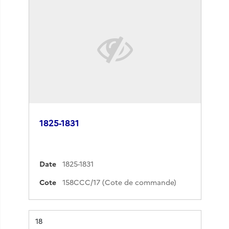
1825-1831
Date
1825-1831
Cote
158CCC/17 (Cote de commande)
Résultat n°
18