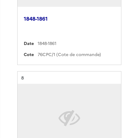
1848-1861
Date
1848-1861
Cote
76CPC/1 (Cote de commande)
Résultat n°
8