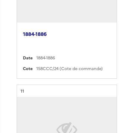
1884-1886
Date
1884-1886
Cote
158CCC/24 (Cote de commande)
Résultat n°
11