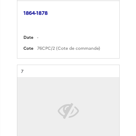
1864-1878
Date
-
Cote
76CPC/2 (Cote de commande)
Résultat n°
7