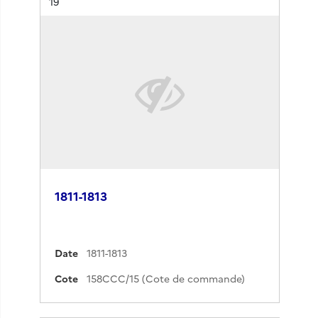
Résultat n°
19
1811-1813
Date
1811-1813
Cote
158CCC/15 (Cote de commande)