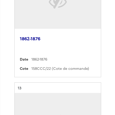
1862-1876
Date
1862-1876
Cote
158CCC/22 (Cote de commande)
Résultat n°
13