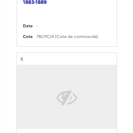
1883-1889
Date
-
Cote
76CPC/4 (Cote de commande)
Résultat n°
5