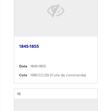
1845-1855
Date
1845-1855
Cote
158CCC/20 (Cote de commande)
Résultat n°
15