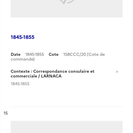
1845-1855
Date
1845-1855
Cote
158CCC/20 (Cote de
commande)
Contexte : Correspondance consulaire et
commerciale / LARNACA
1845-1855
ésultat n°
15