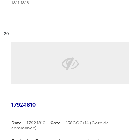
1811-1813
ésultat n°
20
1792-1810
Date
1792-1810
Cote
158CCC/14 (Cote de
commande)