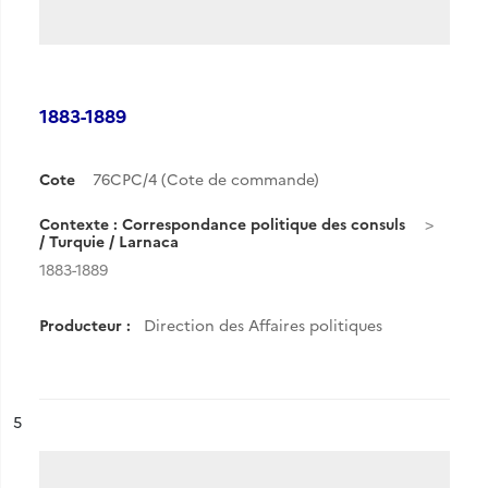
1883-1889
Cote
76CPC/4 (Cote de commande)
Contexte : Correspondance politique des consuls
/ Turquie / Larnaca
1883-1889
Producteur :
Direction des Affaires politiques
ésultat n°
5