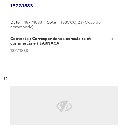
1877-1883
Date
1877-1883
Cote
158CCC/23 (Cote de
commande)
Contexte : Correspondance consulaire et
commerciale / LARNACA
1877-1883
ésultat n°
12