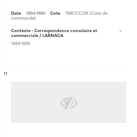
Date
1884-1886
Cote
158CCC/24 (Cote de
commande)
Contexte : Correspondance consulaire et
commerciale / LARNACA
1884-1886
ésultat n°
11