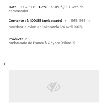
Date
1967-1968
Cote
481PO/1/89 (Cote de
commande)
Contexte : NICOSIE (ambassade)
1958-1985
Accident d'avion de Lakatamia (20 avril 1967).
Producteur :
Ambassade de France à Chypre (Nicosie)
ésultat n°
3