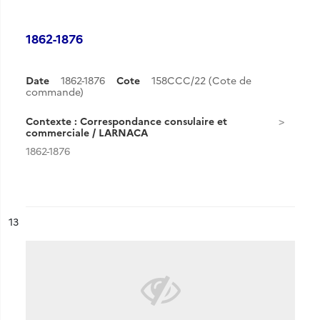
1862-1876
Date
1862-1876
Cote
158CCC/22 (Cote de
commande)
Contexte : Correspondance consulaire et
commerciale / LARNACA
1862-1876
ésultat n°
13