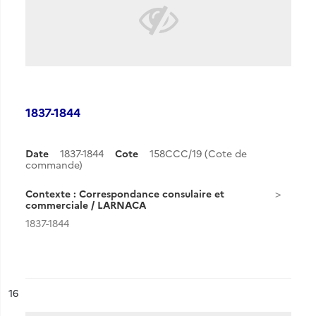
1837-1844
Date
1837-1844
Cote
158CCC/19 (Cote de
commande)
Contexte : Correspondance consulaire et
commerciale / LARNACA
1837-1844
ésultat n°
16