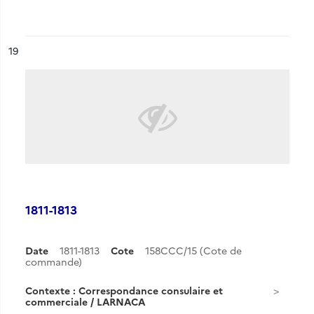
ésultat n°
19
1811-1813
Date
1811-1813
Cote
158CCC/15 (Cote de
commande)
Contexte : Correspondance consulaire et
commerciale / LARNACA