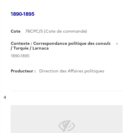
1890-1895
Cote
76CPC/5 (Cote de commande)
Contexte : Correspondance politique des consuls
/ Turquie / Larnaca
1890-1895
Producteur :
Direction des Affaires politiques
ésultat n°
4