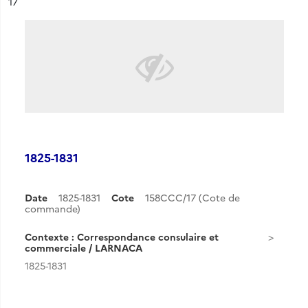
ésultat n°
17
1825-1831
Date
1825-1831
Cote
158CCC/17 (Cote de
commande)
Contexte : Correspondance consulaire et
commerciale / LARNACA
1825-1831