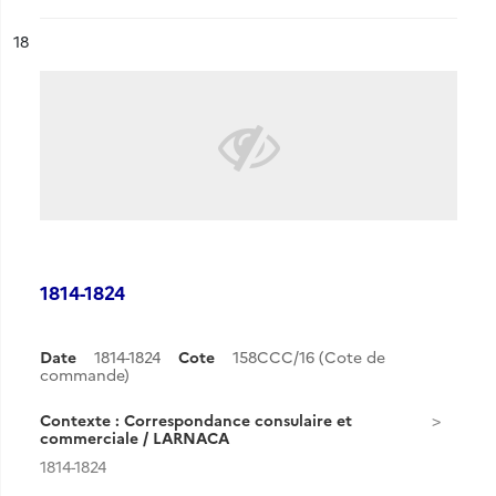
ésultat n°
18
1814-1824
Date
1814-1824
Cote
158CCC/16 (Cote de
commande)
Contexte : Correspondance consulaire et
commerciale / LARNACA
1814-1824