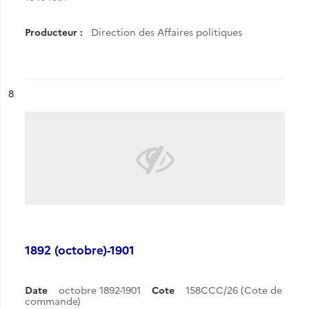
Producteur :
Direction des Affaires politiques
ésultat n°
8
1892 (octobre)-1901
Date
octobre 1892-1901
Cote
158CCC/26 (Cote de
commande)