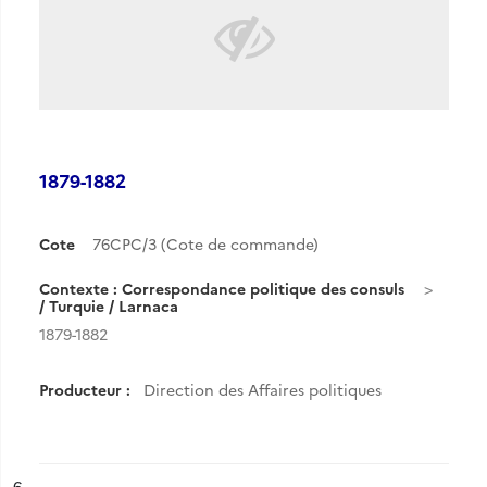
1879-1882
Cote
76CPC/3 (Cote de commande)
Contexte : Correspondance politique des consuls
/ Turquie / Larnaca
1879-1882
Producteur :
Direction des Affaires politiques
ésultat n°
6