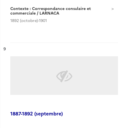
Contexte : Correspondance consulaire et
commerciale / LARNACA
1892 (octobre)-1901
ésultat n°
9
1887-1892 (septembre)