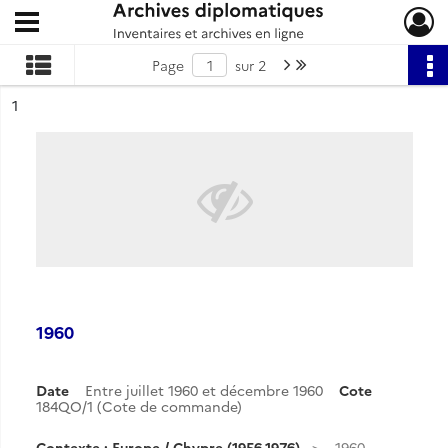
Ouvrir le menu déroulant
Archives diplomatiques
Page suivante : 1/2
Dernière page
Page
sur 2
ésultat n°
1
1960
Date
Entre juillet 1960 et décembre 1960
Cote
184QO/1 (Cote de commande)
Contexte : Europe / Chypre (1956-1976)
1960