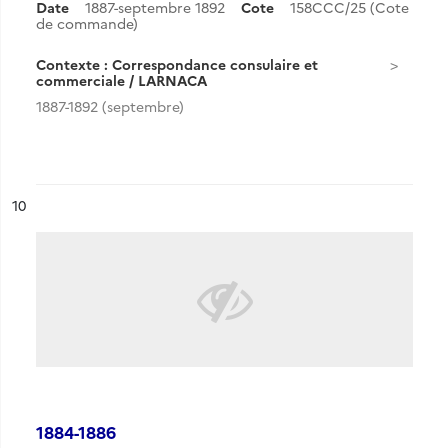
Date
1887-septembre 1892
Cote
158CCC/25 (Cote
de commande)
Contexte : Correspondance consulaire et
commerciale / LARNACA
1887-1892 (septembre)
ésultat n°
10
1884-1886