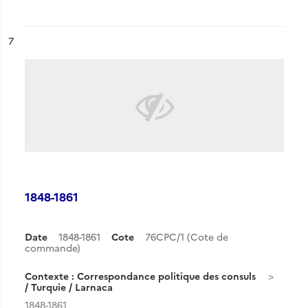
ésultat n°
7
1848-1861
Date
1848-1861
Cote
76CPC/1 (Cote de
commande)
Contexte : Correspondance politique des consuls
/ Turquie / Larnaca
1848-1861