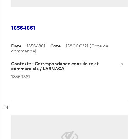
1856-1861
Date
1856-1861
Cote
158CCC/21 (Cote de
commande)
Contexte : Correspondance consulaire et
commerciale / LARNACA
1856-1861
ésultat n°
14