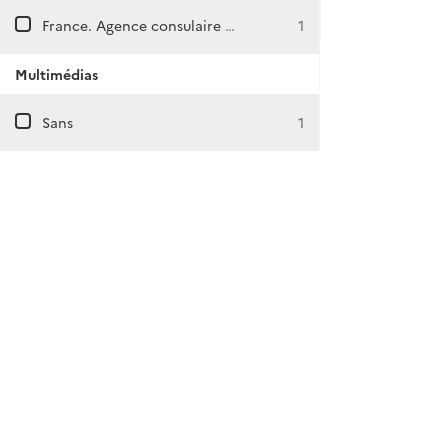
France. Agence consulaire à Kichinau
1
Multimédias
Sans
1