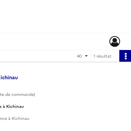
40
1 résultat
Kichinau
ote de commande)
e à Kichinau
nce à Kichinau