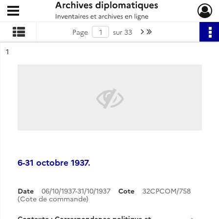
Ouvrir le menu déroulant
Archives diplomatiques
Page suivante : 1/33
Dernière page
Page
sur 33
ésultat n°
1
6-31 octobre 1937.
Date
06/10/1937-31/10/1937
Cote
32CPCOM/758
(Cote de commande)
Contexte : Correspondance politique et