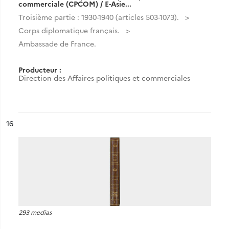
commerciale (CPCOM) / E-Asie...
Troisième partie : 1930-1940 (articles 503-1073).
Corps diplomatique français.
Ambassade de France.
Producteur :
Direction des Affaires politiques et commerciales
ésultat n°
16
293 medias