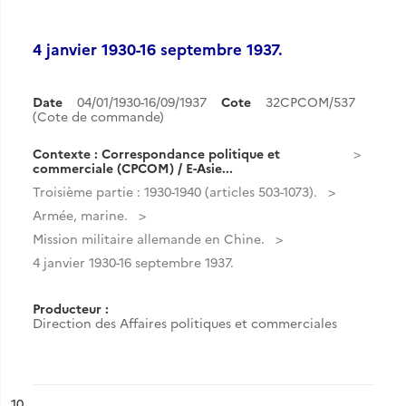
4 janvier 1930-16 septembre 1937.
Date
04/01/1930-16/09/1937
Cote
32CPCOM/537
(Cote de commande)
Contexte : Correspondance politique et
commerciale (CPCOM) / E-Asie...
Troisième partie : 1930-1940 (articles 503-1073).
Armée, marine.
Mission militaire allemande en Chine.
4 janvier 1930-16 septembre 1937.
Producteur :
Direction des Affaires politiques et commerciales
ésultat n°
10