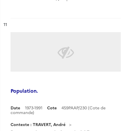
ésultat n°
11
Population.
Date
1973-1991
Cote
459PAAP/230 (Cote de
commande)
Contexte : TRAVERT, André