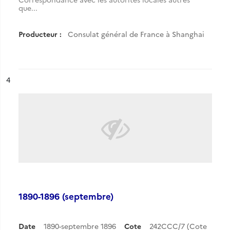
que...
Producteur :
Consulat général de France à Shanghai
ésultat n°
4
1890-1896 (septembre)
Date
1890-septembre 1896
Cote
242CCC/7 (Cote