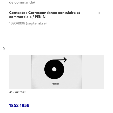
de commande)
Contexte : Correspondance consulaire et
commerciale / PEKIN
1890-1896 (septembre)
ésultat n°
5
412 medias
1852-1856