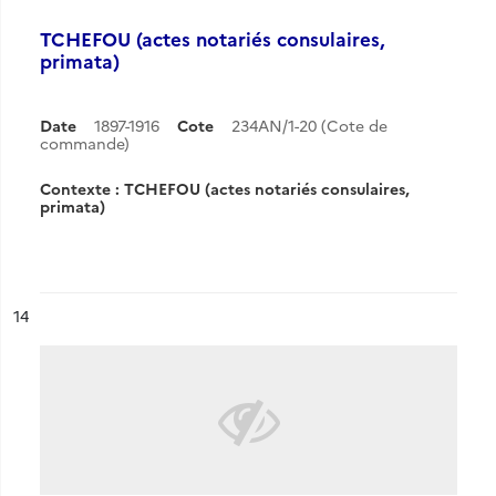
TCHEFOU (actes notariés consulaires,
primata)
Date
1897-1916
Cote
234AN/1-20 (Cote de
commande)
Contexte : TCHEFOU (actes notariés consulaires,
primata)
ésultat n°
14