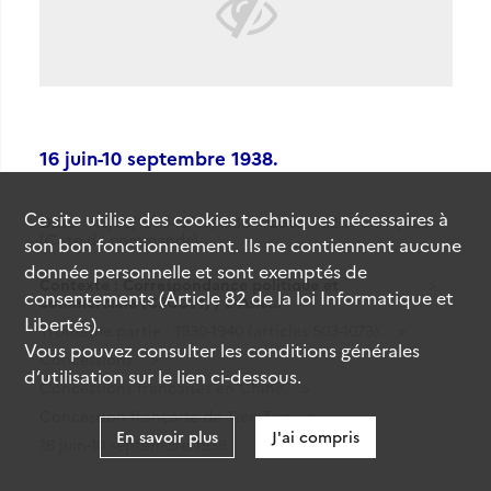
16 juin-10 septembre 1938.
Ce site utilise des
cookies
techniques nécessaires à
Date
16/06/1938-10/09/1938
Cote
32CPCOM/829
(Cote de commande)
son bon fonctionnement. Ils ne contiennent aucune
donnée personnelle et sont exemptés de
Contexte : Correspondance politique et
consentements (Article 82 de la loi Informatique et
commerciale (CPCOM) / E-Asie...
Libertés).
Troisième partie : 1930-1940 (articles 503-1073).
Vous pouvez consulter les conditions générales
Concessions.
d’utilisation sur le lien ci-dessous.
Concessions françaises en Chine.
Concession française de Tien-Tsin.
En savoir plus
J'ai compris
16 juin-10 septembre 1938.