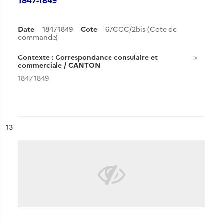
Date
1847-1849
Cote
67CCC/2bis (Cote de
commande)
Contexte : Correspondance consulaire et
commerciale / CANTON
1847-1849
ésultat n°
13