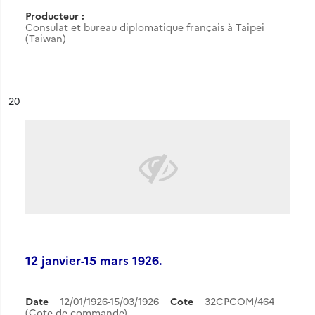
Producteur :
Consulat et bureau diplomatique français à Taipei
(Taiwan)
ésultat n°
20
12 janvier-15 mars 1926.
Date
12/01/1926-15/03/1926
Cote
32CPCOM/464
(Cote de commande)