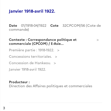
Janvier 1918-avril 1922.
Date
01/1918-04/1922
Cote
32CPCOM/56 (Cote de
commande)
Contexte : Correspondance politique et
commerciale (CPCOM) / E-Asie...
Première partie : 1918-1922.
Concessions territoriales.
Concession de Hankeou.
Janvier 1918-avril 1922.
Producteur :
Direction des Affaires politiques et commerciales
ésultat n°
3