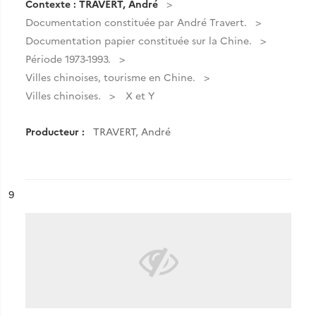
Contexte : TRAVERT, André
Documentation constituée par André Travert.
Documentation papier constituée sur la Chine.
Période 1973-1993.
Villes chinoises, tourisme en Chine.
Villes chinoises.
X et Y
Producteur :
TRAVERT, André
ésultat n°
9