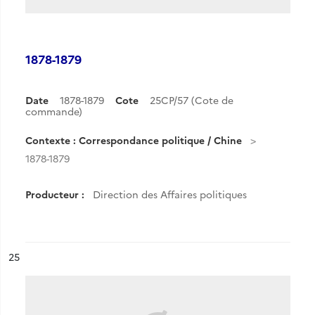
1878-1879
Date
1878-1879
Cote
25CP/57 (Cote de
commande)
Contexte : Correspondance politique / Chine
1878-1879
Producteur :
Direction des Affaires politiques
ésultat n°
25