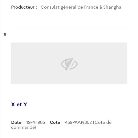
Producteur :
Consulat général de France à Shanghai
ésultat n°
8
X et Y
Date
1974-1985
Cote
459PAAP/302 (Cote de
commande)