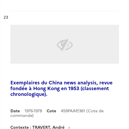
ésultat n°
23
Exemplaires du China news analysis, revue
fondée à Hong Kong en 1953 (classement
chronologique).
Date
1976-1978
Cote
459PAAP/361 (Cote de
commande)
Contexte : TRAVERT, André