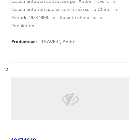
Documentation constituée par André Travert.
Documentation papier constituée sur la Chine.
Période 1973-1993.
Société chinoise.
Population.
Producteur :
TRAVERT, André
ésultat n°
12
1847-1849