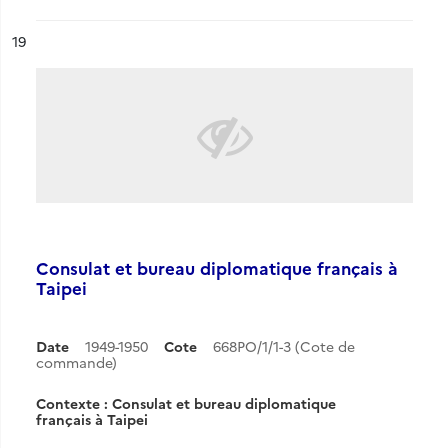
ésultat n°
19
Consulat et bureau diplomatique français à
Taipei
Date
1949-1950
Cote
668PO/1/1-3 (Cote de
commande)
Contexte : Consulat et bureau diplomatique
français à Taipei