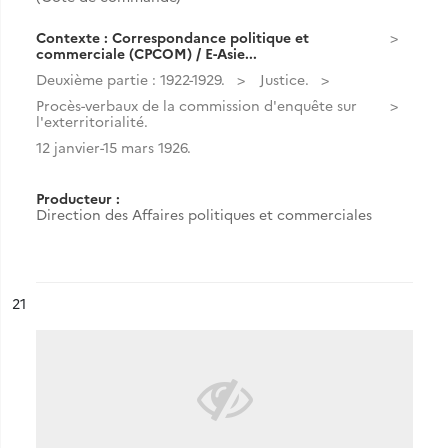
Contexte : Correspondance politique et
commerciale (CPCOM) / E-Asie...
Deuxième partie : 1922-1929.
Justice.
Procès-verbaux de la commission d'enquête sur
l'exterritorialité.
12 janvier-15 mars 1926.
Producteur :
Direction des Affaires politiques et commerciales
ésultat n°
21