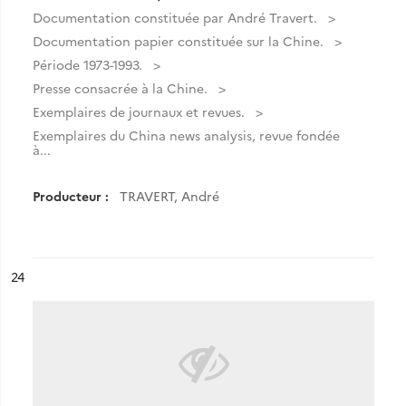
Documentation constituée par André Travert.
Documentation papier constituée sur la Chine.
Période 1973-1993.
Presse consacrée à la Chine.
Exemplaires de journaux et revues.
Exemplaires du China news analysis, revue fondée
à...
Producteur :
TRAVERT, André
ésultat n°
24