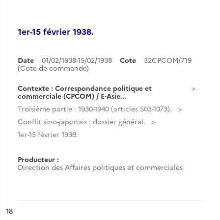
1er-15 février 1938.
Date
01/02/1938-15/02/1938
Cote
32CPCOM/719
(Cote de commande)
Contexte : Correspondance politique et
commerciale (CPCOM) / E-Asie...
Troisième partie : 1930-1940 (articles 503-1073).
Conflit sino-japonais : dossier général.
1er-15 février 1938.
Producteur :
Direction des Affaires politiques et commerciales
ésultat n°
18