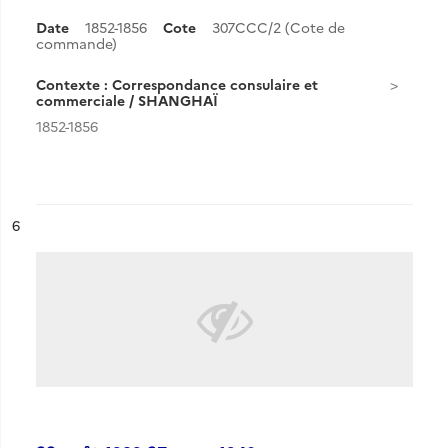
Date
1852-1856
Cote
307CCC/2 (Cote de
commande)
Contexte : Correspondance consulaire et
commerciale / SHANGHAÏ
1852-1856
ésultat n°
6