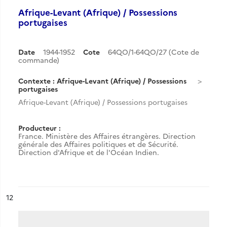
Afrique-Levant (Afrique) / Possessions
portugaises
Date
1944-1952
Cote
64QO/1-64QO/27 (Cote de
commande)
Contexte : Afrique-Levant (Afrique) / Possessions
portugaises
Afrique-Levant (Afrique) / Possessions portugaises
Producteur :
France. Ministère des Affaires étrangères. Direction
générale des Affaires politiques et de Sécurité.
Direction d'Afrique et de l'Océan Indien.
ésultat n°
12