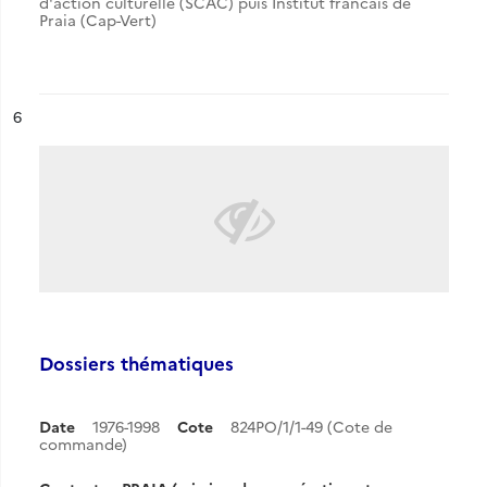
d'action culturelle (SCAC) puis Institut francais de
Praia (Cap-Vert)
ésultat n°
6
Dossiers thématiques
Date
1976-1998
Cote
824PO/1/1-49 (Cote de
commande)