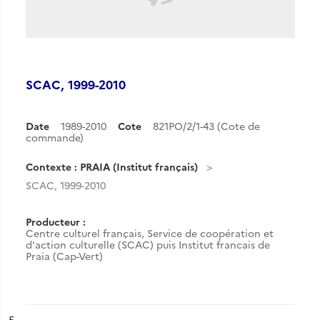
SCAC, 1999-2010
Date
1989-2010
Cote
821PO/2/1-43 (Cote de
commande)
Contexte : PRAIA (Institut français)
SCAC, 1999-2010
Producteur :
Centre culturel français, Service de coopération et
d'action culturelle (SCAC) puis Institut francais de
Praia (Cap-Vert)
ésultat n°
5