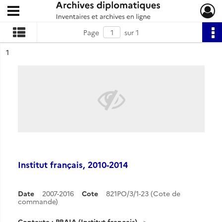
Ouvrir le menu déroulant
Archives diplomatiques
Page
sur 1
ésultat n°
1
Institut français, 2010-2014
Date
2007-2016
Cote
821PO/3/1-23 (Cote de
commande)
Contexte : PRAIA (Institut français)