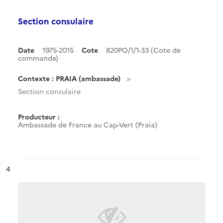
Section consulaire
Date
1975-2015
Cote
820PO/1/1-33 (Cote de
commande)
Contexte : PRAIA (ambassade)
Section consulaire
Producteur :
Ambassade de France au Cap-Vert (Praia)
ésultat n°
4