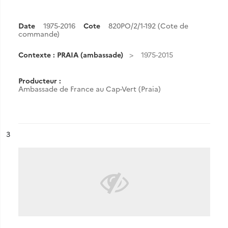
Date
1975-2016
Cote
820PO/2/1-192 (Cote de
commande)
Contexte : PRAIA (ambassade)
1975-2015
Producteur :
Ambassade de France au Cap-Vert (Praia)
ésultat n°
3