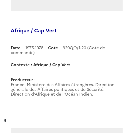
Afrique / Cap Vert
Date
1975-1978
Cote
320QO/1-20 (Cote de
commande)
Contexte : Afrique / Cap Vert
Producteur :
France. Ministère des Affaires étrangères. Direction
générale des Affaires politiques et de Sécurité.
Direction d'Afrique et de l'Océan Indien.
ésultat n°
9