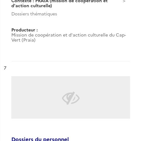
Contexte : PRAIA (mission de coopération et
d'action culturelle)
Dossiers thématiques
Producteur :
Mission de coopération et d'action culturelle du Cap-
Vert (Praia)
ésultat n°
7
Dossiers du personnel