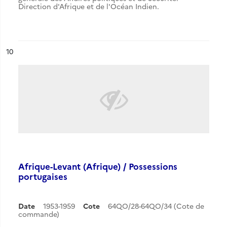
Direction d'Afrique et de l'Océan Indien.
ésultat n°
10
Afrique-Levant (Afrique) / Possessions
portugaises
Date
1953-1959
Cote
64QO/28-64QO/34 (Cote de
commande)