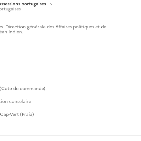
ossessions portugaises
ortugaises
s. Direction générale des Affaires politiques et de
céan Indien.
 (Cote de commande)
tion consulaire
Cap-Vert (Praia)