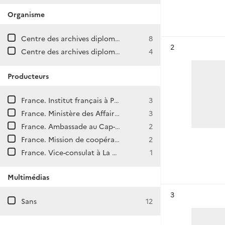
Organisme
Centre des archives diplomatiques de Nantes
8
Résultat n°
2
Centre des archives diplomatiques de La Courneuve
4
Producteurs
France. Institut français à Praia (Cap-vert)
3
France. Ministère des Affaires étrangères. Direction générale des Affaires politiques et de Sécurité. Direction d'Afrique et de l'Océan Indien.
3
France. Ambassade au Cap-vert (Praia)
2
France. Mission de coopération et d'action culturelle à Praia (Cap-vert)
2
France. Vice-consulat à La Praya
1
Multimédias
Résultat n°
3
Sans
12