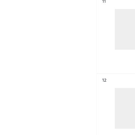
Résultat n°
11
Résultat n°
12