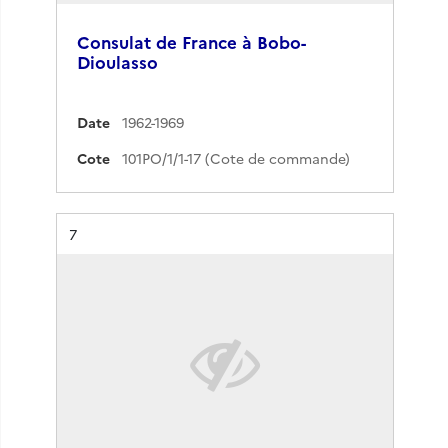
Consulat de France à Bobo-
Dioulasso
Date
1962-1969
Cote
101PO/1/1-17 (Cote de commande)
Résultat n°
7