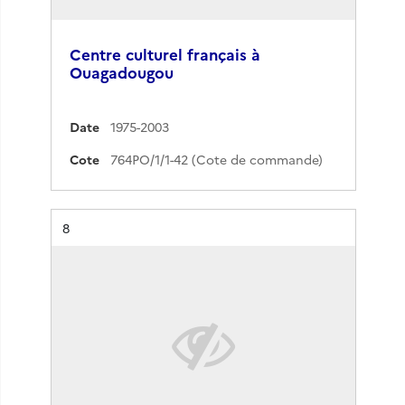
Centre culturel français à
Ouagadougou
Date
1975-2003
Cote
764PO/1/1-42 (Cote de commande)
Résultat n°
8