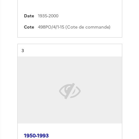
Date
1935-2000
Cote
498PO/4/1-15 (Cote de commande)
Résultat n°
3
1950-1993