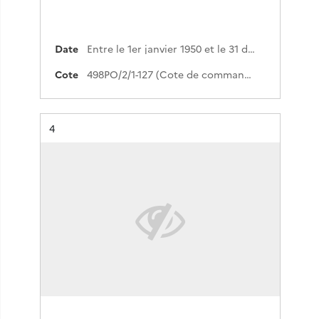
Date
Entre le 1er janvier 1950 et le 31 décembre 1993
Cote
498PO/2/1-127 (Cote de commande)
Résultat n°
4