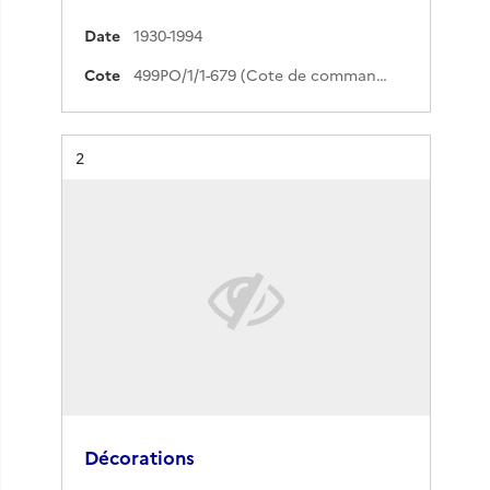
Date
1930-1994
Cote
499PO/1/1-679 (Cote de commande)
Résultat n°
2
Décorations