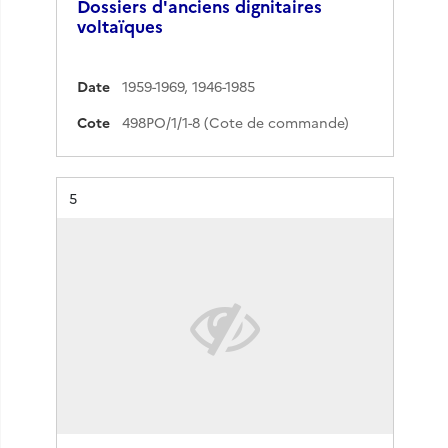
Dossiers d'anciens dignitaires
voltaïques
Date
1959-1969
,
1946-1985
Cote
498PO/1/1-8 (Cote de commande)
Résultat n°
5