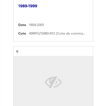
1989-1999
Date
1959-2001
Cote
499PO/1/680-912 (Cote de commande)
Résultat n°
6