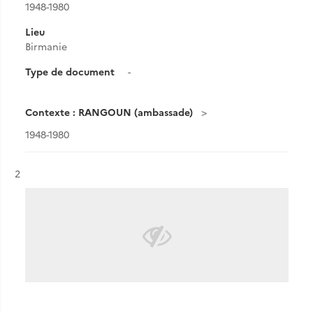
1948-1980
Lieu
Birmanie
Type de document
-
Contexte : RANGOUN (ambassade)
1948-1980
Résultat n°
2