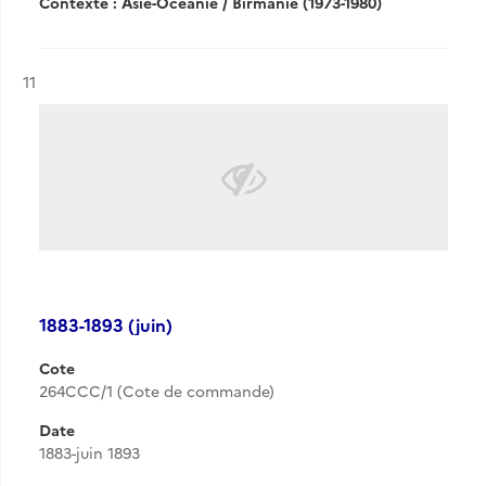
Contexte : Asie-Océanie / Birmanie (1973-1980)
Résultat n°
11
1883-1893 (juin)
Cote
264CCC/1 (Cote de commande)
Date
1883-juin 1893