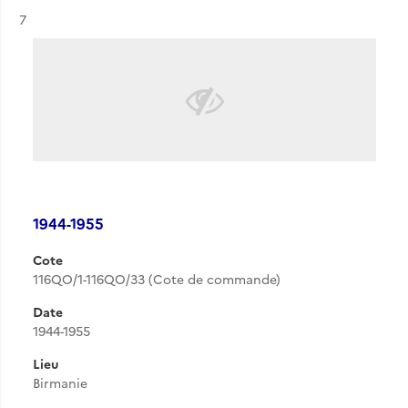
Résultat n°
7
1944-1955
Cote
116QO/1-116QO/33 (Cote de commande)
Date
1944-1955
Lieu
Birmanie