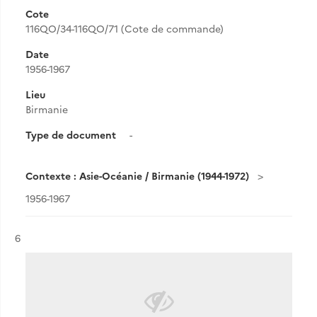
Cote
116QO/34-116QO/71 (Cote de commande)
Date
1956-1967
Lieu
Birmanie
Type de document
-
Contexte : Asie-Océanie / Birmanie (1944-1972)
1956-1967
Résultat n°
6