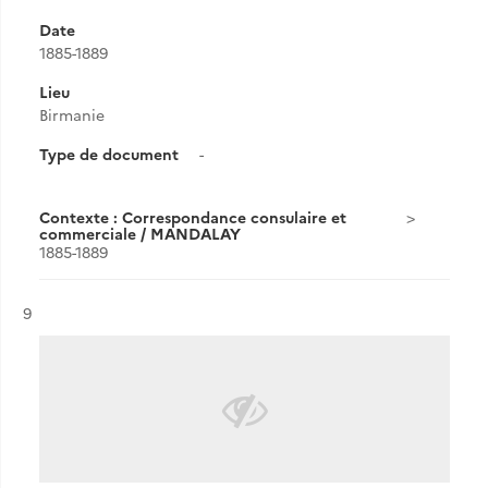
Date
1885-1889
Lieu
Birmanie
Type de document
-
Contexte : Correspondance consulaire et
commerciale / MANDALAY
1885-1889
Résultat n°
9