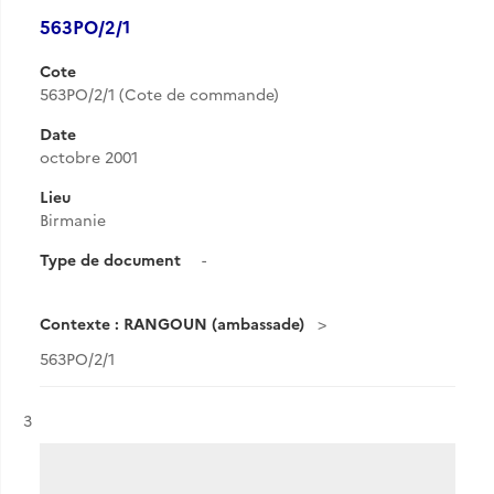
563PO/2/1
Cote
563PO/2/1 (Cote de commande)
Date
octobre 2001
Lieu
Birmanie
Type de document
-
Contexte : RANGOUN (ambassade)
563PO/2/1
Résultat n°
3