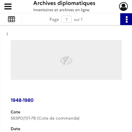
Ouvrir le menu déroulant
Archives diplomatiques
Page
sur 1
Résultat n°
1
1948-1980
Cote
563PO/1/1-78 (Cote de commande)
Date