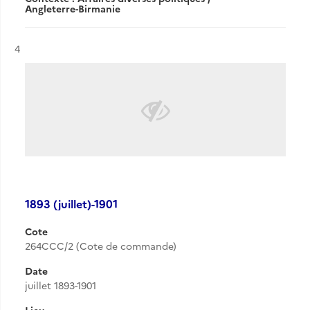
Angleterre-Birmanie
Résultat n°
4
1893 (juillet)-1901
Cote
264CCC/2 (Cote de commande)
Date
juillet 1893-1901