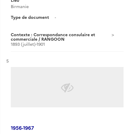
Lieu
Birmanie
Type de document
-
Contexte : Correspondance consulaire et
commerciale / RANGOON
1893 (juillet)-1901
Résultat n°
5
1956-1967