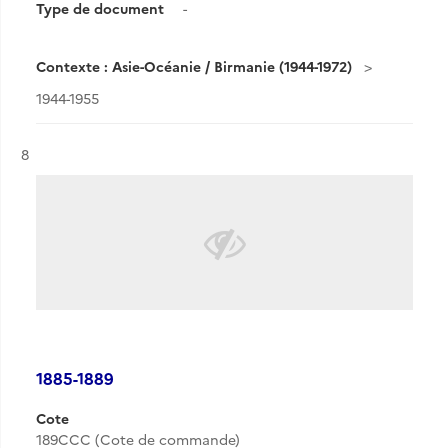
Type de document
-
Contexte : Asie-Océanie / Birmanie (1944-1972)
1944-1955
Résultat n°
8
1885-1889
Cote
189CCC (Cote de commande)