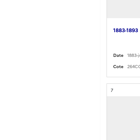
1883-1893 
Date
1883-j
Cote
Résultat n°
7