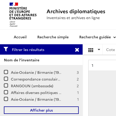
Recherche simple
Recherche guidée
Archives diplomatiques
Filtrer les résultats
Cote 
Nom de l'inventaire
Résultat n°
1
Asie-Océanie / Birmanie (1944-1972)
3
Correspondance consulaire et commerciale / RANGOON
2
RANGOUN (ambassade)
2
Affaires diverses politiques / Angleterre-Birmanie
1
Asie-Océanie / Birmanie (1973-1980)
1
Afficher plus