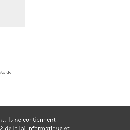
116QO/1-116QO/33 (Cote de commande)
. Ils ne contiennent
de la loi Informatique et