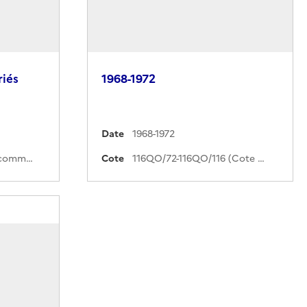
iés
1968-1972
Date
1968-1972
195AN/1-43 (Cote de commande)
Cote
116QO/72-116QO/116 (Cote de commande)