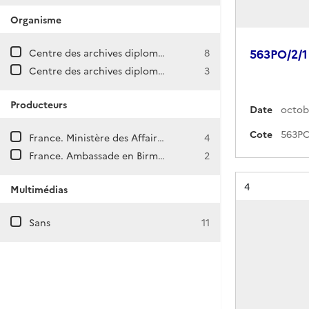
Organisme
Centre des archives diplomatiques de La Courneuve
8
563PO/2/1
Centre des archives diplomatiques de Nantes
3
Producteurs
Date
octob
Cote
France. Ministère des Affaires étrangères. Direction générale des Affaires politiques et de Sécurité. Direction d'Asie et d'Océanie.
4
France. Ambassade en Birmanie (Rangoun)
2
Résultat n°
4
Multimédias
Sans
11