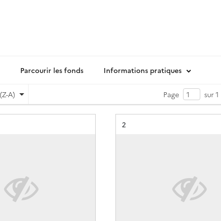
Parcourir les fonds
Informations pratiques
(Z-A)
Page
sur 1
Résultat n°
2