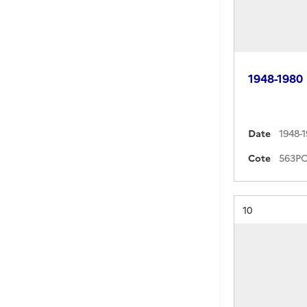
1948-1980
Date
1948-
Cote
Résultat n°
10