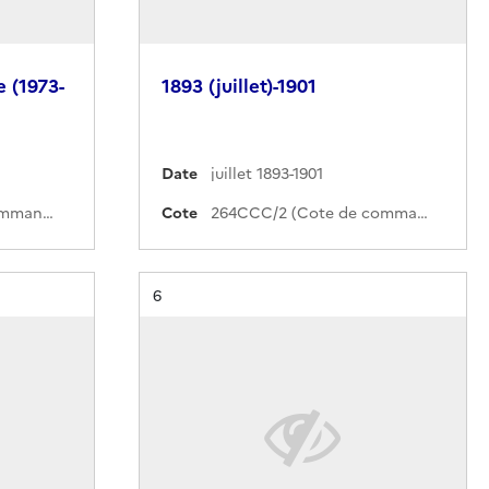
e (1973-
1893 (juillet)-1901
Date
juillet 1893-1901
750INVA (Cote de commande)
Cote
264CCC/2 (Cote de commande)
Résultat n°
6