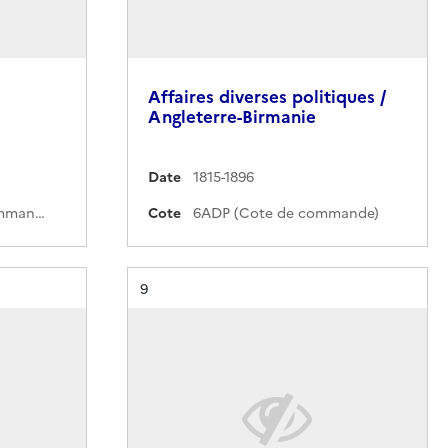
Affaires diverses politiques /
Angleterre-Birmanie
Date
1815-1896
189CCC (Cote de commande)
Cote
6ADP (Cote de commande)
Résultat n°
9