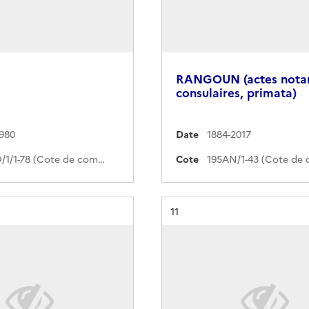
RANGOUN (actes notar
consulaires, primata)
1980
Date
1884-2017
563PO/1/1-78 (Cote de commande)
Cote
Résultat n°
11