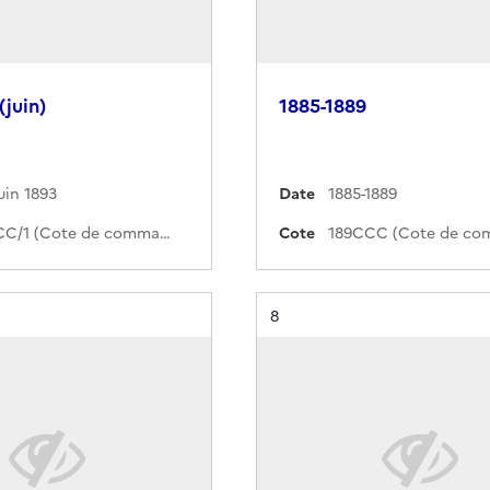
(juin)
1885-1889
uin 1893
Date
1885-1889
264CCC/1 (Cote de commande)
Cote
Résultat n°
8