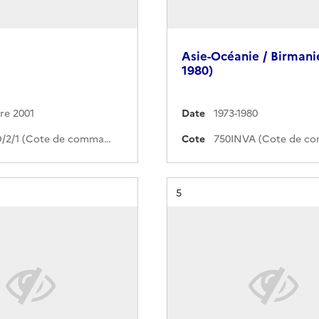
Asie-Océanie / Birmani
1980)
re 2001
Date
1973-1980
563PO/2/1 (Cote de commande)
Cote
Résultat n°
5