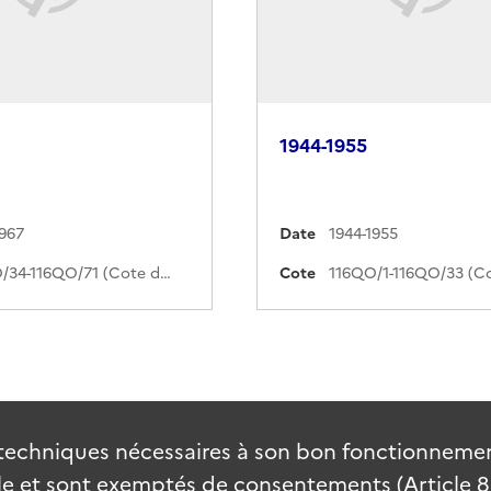
1944-1955
1967
Date
1944-1955
116QO/34-116QO/71 (Cote de commande)
Cote
techniques nécessaires à son bon fonctionnement
 et sont exemptés de consentements (Article 82 