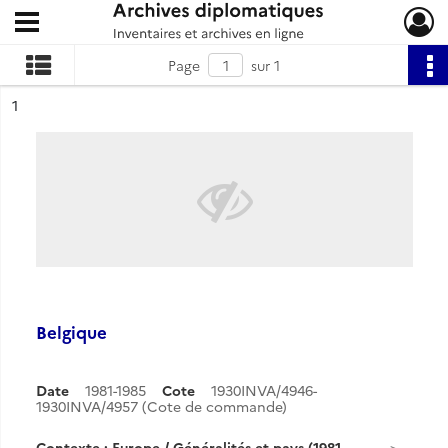
Ouvrir le menu déroulant
Archives diplomatiques
Page
sur 1
ésultat n°
1
Belgique
Date
1981-1985
Cote
1930INVA/4946-
1930INVA/4957 (Cote de commande)
Contexte : Europe / Généralités et pays (1981-