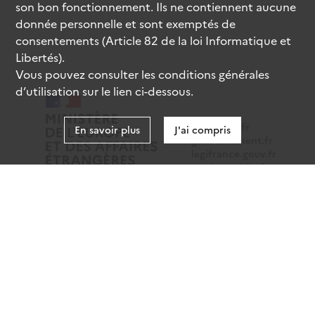
son bon fonctionnement. Ils ne contiennent aucune
donnée personnelle et sont exemptés de
consentements (Article 82 de la loi Informatique et
Libertés).
Vous pouvez consulter les conditions générales
d’utilisation sur le lien ci-dessous.
data.gouv.fr
En savoir plus
J'ai compris
gouvernement.fr
legifrance.gouv.fr
service-public.fr
Mentions légales
Données personnelles
CGU
Gestion des cookies
Accessibilité : partiellement conforme
Sauf mention contraire, tous les contenus de ce site sont
sous
licence etalab-2.0