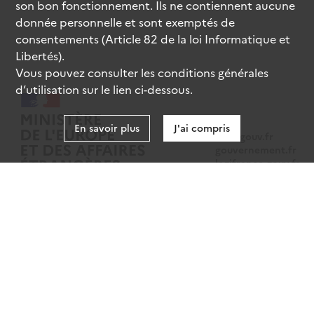
son bon fonctionnement. Ils ne contiennent aucune
donnée personnelle et sont exemptés de
consentements (Article 82 de la loi Informatique et
Libertés).
Vous pouvez consulter les conditions générales
d’utilisation sur le lien ci-dessous.
En savoir plus
J'ai compris
data.gouv.fr
gouvernement.fr
legifrance.gouv.fr
service-public.fr
Mentions légales
Données personnelles
CGU
Gestion des cookies
Accessibilité : partiellement conforme
Sauf mention contraire, tous les contenus de ce site sont sous
licence
etalab-2.0