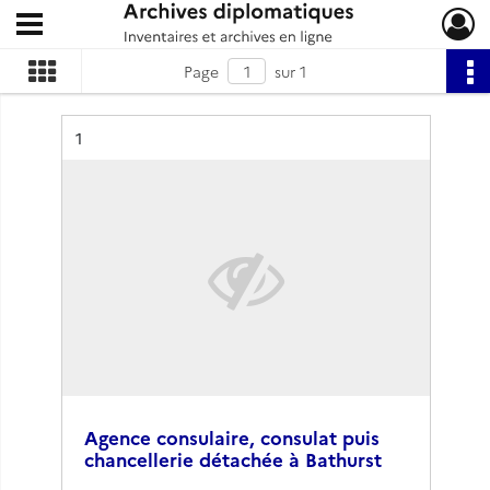
Ouvrir le menu déroulant
Archives diplomatiques
Page
sur 1
Résultat n°
1
Agence consulaire, consulat puis
chancellerie détachée à Bathurst