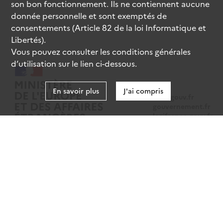
son bon fonctionnement. Ils ne contiennent aucune
donnée personnelle et sont exemptés de
consentements (Article 82 de la loi Informatique et
Libertés).
Vous pouvez consulter les conditions générales
d’utilisation sur le lien ci-dessous.
En savoir plus
J'ai compris
data.gouv.fr
gouvernement.fr
legifrance.gouv.fr
service-public.fr
Mentions légales
Données personnelles
CGU
Gestion des cookies
Accessibilité : partiellement conforme
Sauf mention contraire, tous les contenus de ce site sont sous
licence
etalab-2.0