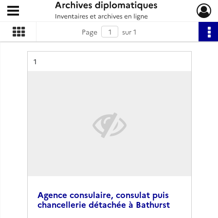
Ouvrir le menu déroulant
Archives diplomatiques
Page
sur 1
Résultat n°
1
Agence consulaire, consulat puis
chancellerie détachée à Bathurst