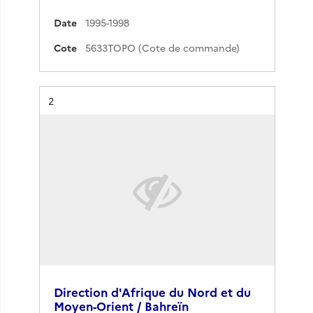
Date
1995-1998
Cote
5633TOPO (Cote de commande)
Résultat n°
2
Direction d'Afrique du Nord et du
Moyen-Orient / Bahreïn