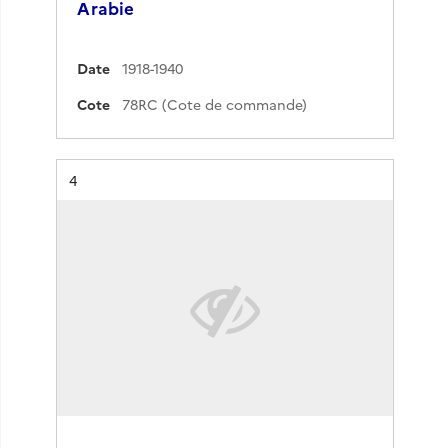
Arabie
Date
1918-1940
Cote
78RC (Cote de commande)
Résultat n°
4