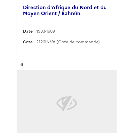
Direction d'Afrique du Nord et du
Moyen-Orient / Bahreïn
Date
1983-1989
Cote
2126INVA (Cote de commande)
Résultat n°
6