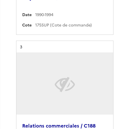
Date
1990-1994
Cote
175SUP (Cote de commande)
Résultat n°
3
Relations commerciales / C188