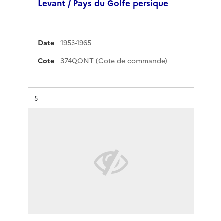
Levant / Pays du Golfe persique
Date
1953-1965
Cote
374QONT (Cote de commande)
Résultat n°
5