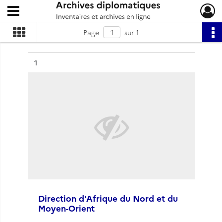
Ouvrir le menu déroulant
Archives diplomatiques
Page
sur 1
Résultat n°
1
Direction d'Afrique du Nord et du
Moyen-Orient