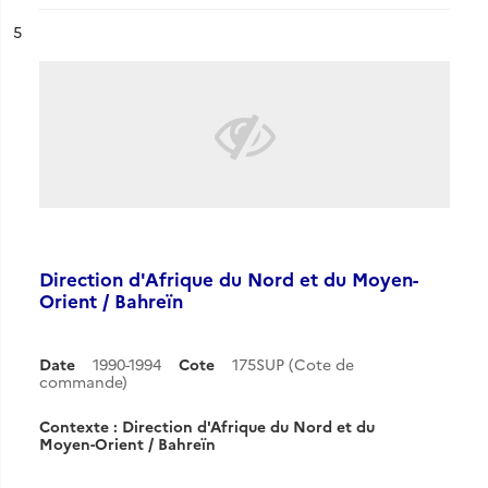
ésultat n°
5
Direction d'Afrique du Nord et du Moyen-
Orient / Bahreïn
Date
1990-1994
Cote
175SUP (Cote de
commande)
Contexte : Direction d'Afrique du Nord et du
Moyen-Orient / Bahreïn