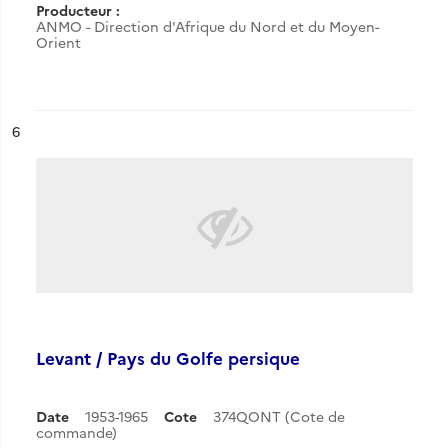
Producteur :
ANMO - Direction d'Afrique du Nord et du Moyen-
Orient
ésultat n°
6
Levant / Pays du Golfe persique
Date
1953-1965
Cote
374QONT (Cote de
commande)