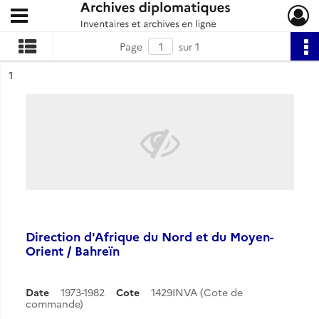
Ouvrir le menu déroulant
Archives diplomatiques
Page
sur 1
ésultat n°
1
Direction d'Afrique du Nord et du Moyen-
Orient / Bahreïn
Date
1973-1982
Cote
1429INVA (Cote de
commande)