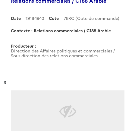
Relations commerciales / C188 Arabie
Date
1918-1940
Cote
78RC (Cote de commande)
Contexte : Relations commerciales / C188 Arabie
Producteur :
Direction des Affaires politiques et commerciales /
Sous-direction des relations commerciales
ésultat n°
3